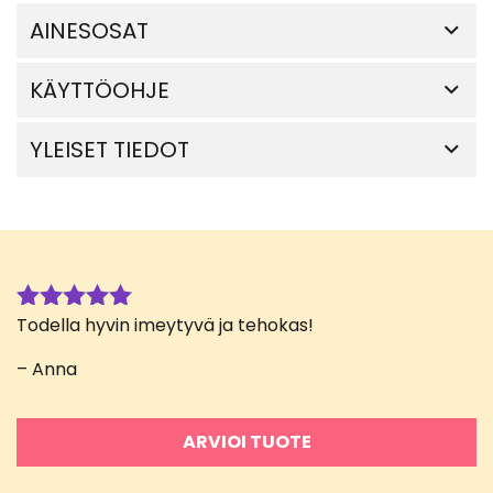
AINESOSAT
KÄYTTÖOHJE
YLEISET TIEDOT
Todella hyvin imeytyvä ja tehokas!
Arvostelu
tuotteesta:
– Anna
5
/ 5
ARVIOI TUOTE