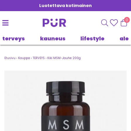
Luotettava kotimainen
0
terveys
kauneus
lifestyle
ale
Etusivu
›
Kauppa
›
TERVEYS
›
Kiki MSM-Jauhe 200g