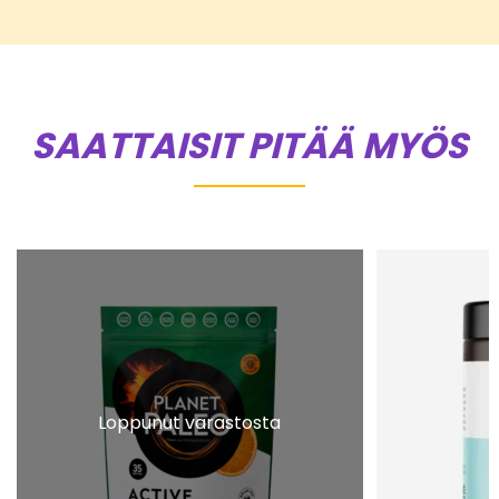
SAATTAISIT PITÄÄ MYÖS
Loppunut varastosta