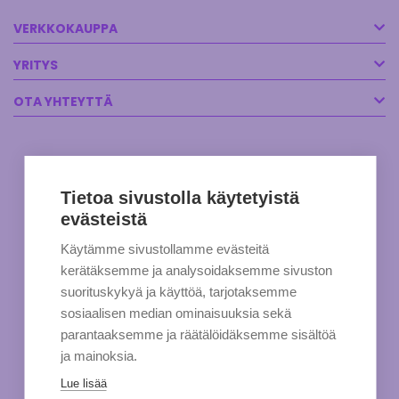
VERKKOKAUPPA
YRITYS
OTA YHTEYTTÄ
Tietoa sivustolla käytetyistä
evästeistä
Käytämme sivustollamme evästeitä
kerätäksemme ja analysoidaksemme sivuston
suorituskykyä ja käyttöä, tarjotaksemme
sosiaalisen median ominaisuuksia sekä
parantaaksemme ja räätälöidäksemme sisältöä
ja mainoksia.
Lue lisää