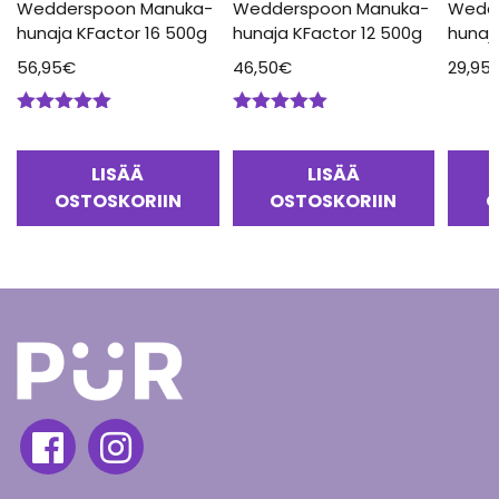
Wedderspoon Manuka-
Wedderspoon Manuka-
Wedd
hunaja KFactor 16 500g
hunaja KFactor 12 500g
hunaj
56,95
€
46,50
€
29,95
Arvostelu
Arvostelu
tuotteesta:
tuotteesta:
5.00
/ 5
5.00
/ 5
LISÄÄ
LISÄÄ
OSTOSKORIIN
OSTOSKORIIN
O