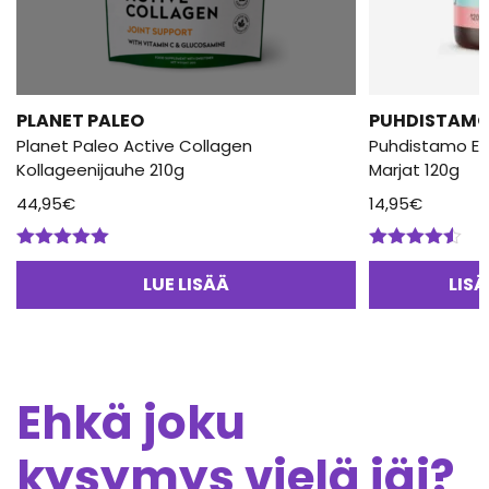
PLANET PALEO
PUHDISTAM
Planet Paleo Active Collagen
Puhdistamo Ele
Kollageenijauhe 210g
Marjat 120g
44,95
€
14,95
€
Arvostelu
Arvostelu
tuotteesta:
tuotteesta:
LUE LISÄÄ
LIS
5.00
/ 5
4.50
/ 5
Ehkä joku
kysymys vielä jäi?