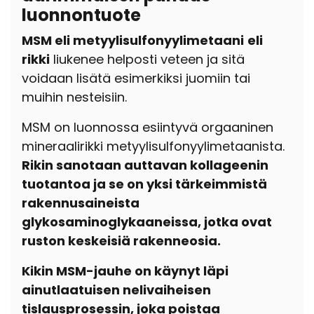
luonnontuote
MSM eli metyylisulfonyylimetaani
eli
rikki
liukenee helposti veteen ja sitä
voidaan lisätä esimerkiksi juomiin tai
muihin nesteisiin.
MSM on luonnossa esiintyvä orgaaninen
mineraalirikki metyylisulfonyylimetaanista.
Rikin sanotaan auttavan kollageenin
tuotantoa ja se on yksi tärkeimmistä
rakennusaineista
glykosaminoglykaaneissa, jotka ovat
ruston keskeisiä rakenneosia.
Kikin MSM-jauhe on käynyt läpi
ainutlaatuisen nelivaiheisen
tislausprosessin, joka poistaa