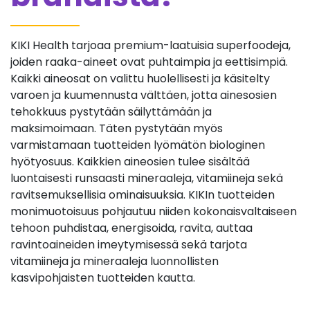
KIKI Health tarjoaa premium-laatuisia superfoodeja,
joiden raaka-aineet ovat puhtaimpia ja eettisimpiä.
Kaikki aineosat on valittu huolellisesti ja käsitelty
varoen ja kuumennusta välttäen, jotta ainesosien
tehokkuus pystytään säilyttämään ja
maksimoimaan. Täten pystytään myös
varmistamaan tuotteiden lyömätön biologinen
hyötyosuus. Kaikkien aineosien tulee sisältää
luontaisesti runsaasti mineraaleja, vitamiineja sekä
ravitsemuksellisia ominaisuuksia. KIKIn tuotteiden
monimuotoisuus pohjautuu niiden kokonaisvaltaiseen
tehoon puhdistaa, energisoida, ravita, auttaa
ravintoaineiden imeytymisessä sekä tarjota
vitamiineja ja mineraaleja luonnollisten
kasvipohjaisten tuotteiden kautta.