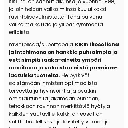
KIKI Ltd. on saanut alkunsa jo
vuonna 1999,
jolloin heidän valikoimiinsa kuului kaksi
ravintolisävalmistetta.
Tänä päivänä
valikoima kattaa jo yli parikymmentä
erilaista
ravintolisää/superfoodia
.
KIKIn filosofiana
ja intohimona on hankkia puhtaimpia ja
eettisimpiä raaka-aineita ympäri
maailman ja valmistaa niistä premium-
laatuisia tuotteita.
He pyrkivät
edistämään ihmisten optimaalista
terveyttä ja hyvinvointia ja ovatkin
omistautuneita jakamaan puhtaan,
tehokkaan ravinnon merkittäviä hyötyjä
kaikkien saataville. Kaikki aineosat on
valittu huolellisesti ja käsitelty varoen ja