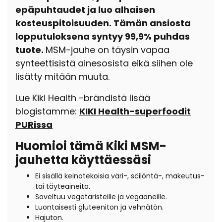
epäpuhtaudet ja luo alhaisen
kosteuspitoisuuden. Tämän ansiosta
lopputuloksena syntyy 99,9% puhdas
tuote.
MSM-jauhe on täysin vapaa
synteettisistä ainesosista eikä siihen ole
lisätty mitään muuta.
Lue Kiki Health -brändistä lisää
blogistamme:
KIKI Health-superfoodit
PURissa
Huomioi tämä Kiki MSM-
jauhetta käyttäessäsi
Ei sisällä keinotekoisia väri-, säilöntä-, makeutus-
tai täyteaineita.
Soveltuu vegetaristeille ja vegaaneille.
Luontaisesti gluteeniton ja vehnätön.
Hajuton.