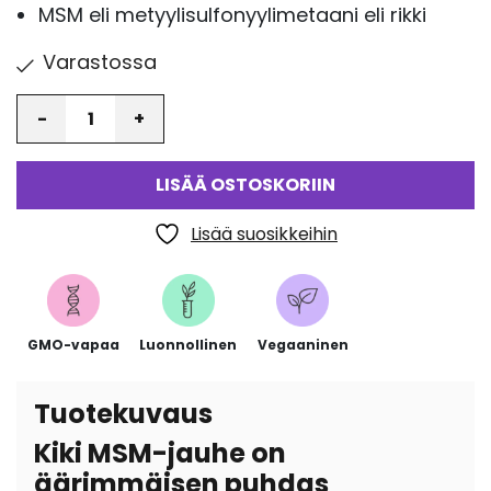
MSM eli metyylisulfonyylimetaani eli rikki
Varastossa
Määrä
LISÄÄ OSTOSKORIIN
Lisää suosikkeihin
GMO-vapaa
Luonnollinen
Vegaaninen
Tuotekuvaus
Kiki MSM-jauhe on
äärimmäisen puhdas