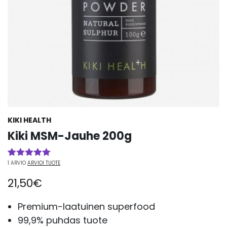
KIKI HEALTH
Kiki MSM-Jauhe 200g
1
ARVIO
ARVIOI TUOTE
Arvio
1
5.00
5:stä
21,50
€
perustuen
asiakkaan
arvotukseen.
Premium-laatuinen superfood
99,9% puhdas tuote