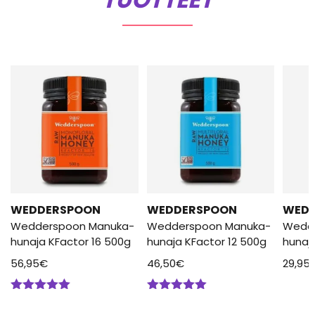
WEDDERSPOON
WEDDERSPOON
WED
Wedderspoon Manuka-
Wedderspoon Manuka-
Wedd
hunaja KFactor 16 500g
hunaja KFactor 12 500g
hunaj
56,95
€
46,50
€
29,95
Arvostelu
Arvostelu
tuotteesta:
tuotteesta: