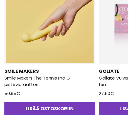
SMILE MAKERS
GOLIATE
Smile Makers The Tennis Pro G-
Goliate Vulva 
pistevibraattori
15ml
50,95
€
27,50
€
LISÄÄ OSTOSKORIIN
LIS