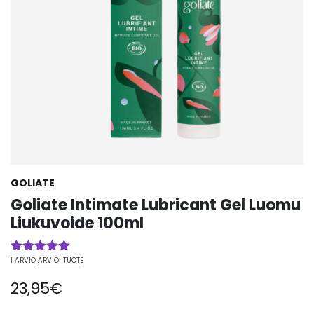
GOLIATE
Goliate Intimate Lubricant Gel Luomu
Liukuvoide 100ml
1
ARVIO
ARVIOI TUOTE
Arvio
1
5.00
5:stä
23,95
€
perustuen
asiakkaan
arvotukseen.