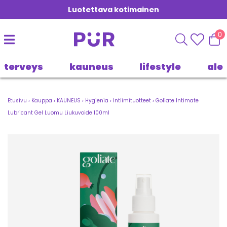
Luotettava kotimainen
0
terveys
kauneus
lifestyle
ale
Etusivu
›
Kauppa
›
KAUNEUS
›
Hygienia
›
Intiimituotteet
›
Goliate Intimate
Lubricant Gel Luomu Liukuvoide 100ml