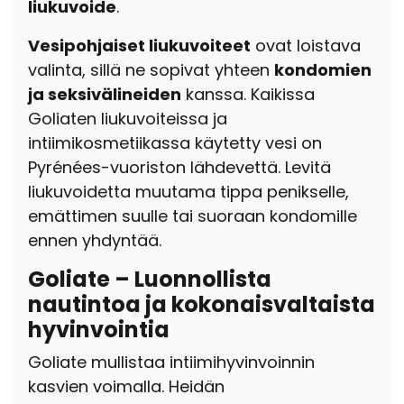
liukuvoide
.
Vesipohjaiset liukuvoiteet
ovat loistava
valinta, sillä ne sopivat yhteen
kondomien
ja seksivälineiden
kanssa.
Kaikissa
Goliaten liukuvoiteissa ja
intiimikosmetiikassa käytetty vesi on
Pyrénées-vuoriston lähdevettä
.
Levitä
liukuvoidetta muutama tippa
penikselle,
emättimen suulle tai suoraan kondomille
ennen yhdyntää.
Goliate – Luonnollista
nautintoa ja kokonaisvaltaista
hyvinvointia
Goliate mullistaa intiimihyvinvoinnin
kasvien voimalla. Heidän