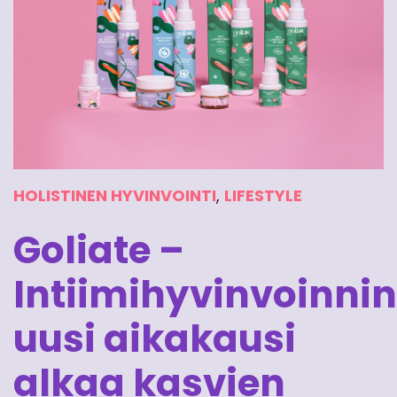
HOLISTINEN HYVINVOINTI
,
LIFESTYLE
Goliate –
Intiimihyvinvoinnin
uusi aikakausi
alkaa kasvien