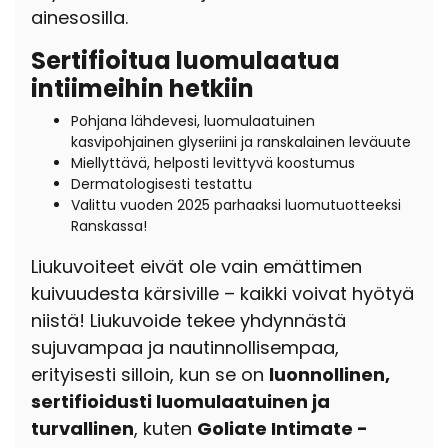
ainesosilla.
Sertifioitua luomulaatua
intiimeihin hetkiin
Pohjana lähdevesi, luomulaatuinen
kasvipohjainen glyseriini ja ranskalainen leväuute
Miellyttävä, helposti levittyvä koostumus
Dermatologisesti testattu
Valittu vuoden 2025 parhaaksi luomutuotteeksi
Ranskassa!
Liukuvoiteet eivät ole vain emättimen
kuivuudesta kärsiville – kaikki voivat hyötyä
niistä! Liukuvoide tekee yhdynnästä
sujuvampaa ja nautinnollisempaa,
erityisesti silloin, kun se on
luonnollinen,
sertifioidusti luomulaatuinen ja
turvallinen
, kuten
Goliate Intimate -