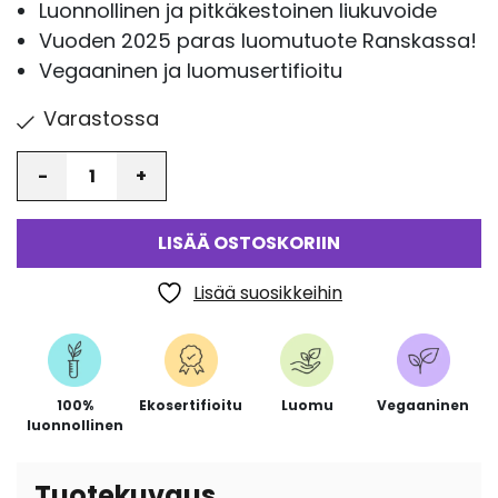
Luonnollinen ja pitkäkestoinen liukuvoide
Vuoden 2025 paras luomutuote Ranskassa!
Vegaaninen ja luomusertifioitu
Varastossa
Määrä
LISÄÄ OSTOSKORIIN
Lisää suosikkeihin
100%
Ekosertifioitu
Luomu
Vegaaninen
luonnollinen
Tuotekuvaus