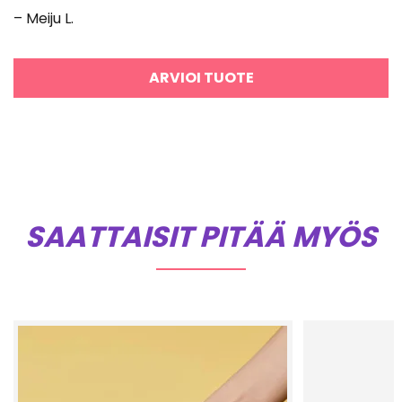
tuotteesta:
– Meiju L.
5
/ 5
ARVIOI TUOTE
SAATTAISIT PITÄÄ MYÖS