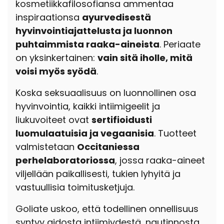
kosmetiikkafilosofiansa ammentaa
inspiraationsa
ayurvedisestä
hyvinvointiajattelusta ja luonnon
puhtaimmista raaka-aineista
. Periaate
on yksinkertainen:
vain sitä iholle, mitä
voisi myös syödä
.
Koska seksuaalisuus on luonnollinen osa
hyvinvointia, kaikki intiimigeelit ja
liukuvoiteet ovat
sertifioidusti
luomulaatuisia ja vegaanisia
. Tuotteet
valmistetaan
Occitaniessa
perhelaboratoriossa
, jossa raaka-aineet
viljellään paikallisesti, tukien lyhyitä ja
vastuullisia toimitusketjuja.
Goliate uskoo, että todellinen onnellisuus
syntyy aidosta intiimiydestä, nautinnosta