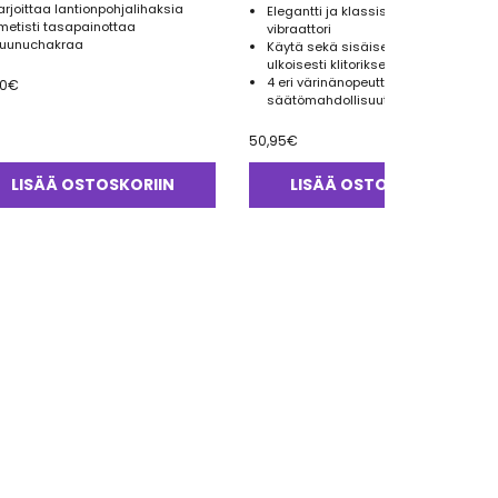
arjoittaa lantionpohjalihaksia
Elegantti ja klassisen tyylikäs
metisti tasapainottaa
vibraattori
ruunuchakraa
Käytä sekä sisäisesti että
ulkoisesti klitoriksen stimulointiin
4 eri värinänopeutta ja 2 sykkivää
50
€
säätömahdollisuutta
50,95
€
LISÄÄ OSTOSKORIIN
LISÄÄ OSTOSKORIIN