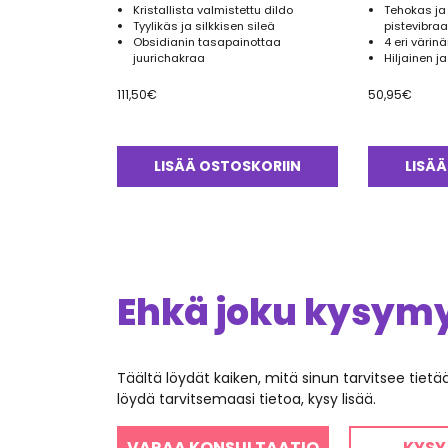
Kristallista valmistettu dildo
Tehokas ja
Tyylikäs ja silkkisen sileä
pistevibraa
Obsidianin tasapainottaa
4 eri värin
juurichakraa
Hiljainen 
111,50
€
50,95
€
LISÄÄ OSTOSKORIIN
LISÄÄ
Ehkä joku kysymys
Täältä löydät kaiken, mitä sinun tarvitsee tiet
löydä tarvitsemaasi tietoa, kysy lisää.
VARAA KONSULTAATIO
KYSY