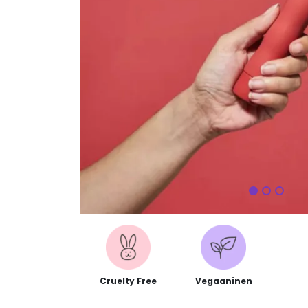
Seuraa
Cruelty Free
Vegaaninen