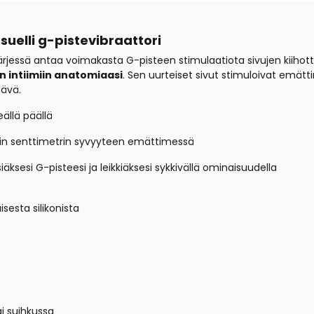
uelli g-pistevibraattori
ä kärjessä antaa voimakasta G-pisteen stimulaatiota sivujen kii
 intiimiin anatomiaasi
. Sen uurteiset sivut stimuloivat emät
tävä.
reällä päällä
rin senttimetrin syvyyteen emättimessä
iäksesi G-pisteesi ja leikkiäksesi sykkivällä ominaisuudella
sesta silikonista
i suihkussa