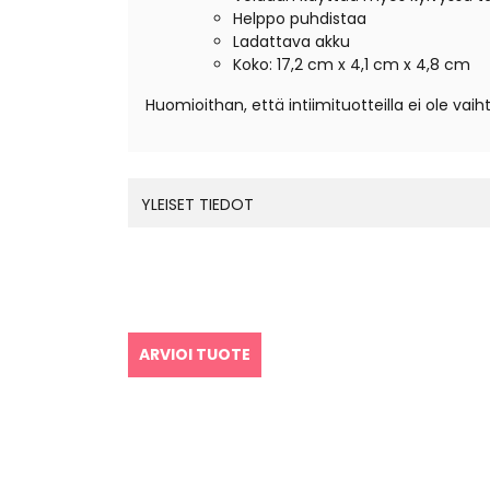
Helppo puhdistaa
Ladattava akku
Koko:
17,2 cm x 4,1 cm x 4,8 cm
Huomioithan, että intiimituotteilla ei ole vaih
YLEISET TIEDOT
ARVIOI TUOTE