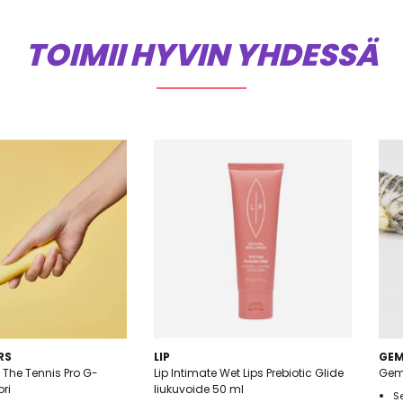
TOIMII HYVIN YHDESSÄ
RS
LIP
GE
 The Tennis Pro G-
Lip Intimate Wet Lips Prebiotic Glide
Gems
ori
liukuvoide 50 ml
S