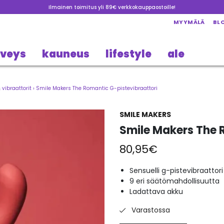
Ilmainen toimitus yli 89€ verkkokauppaostoille!
MYYMÄLÄ
BL
rveys
kauneus
lifestyle
ale
vibraattorit
›
Smile Makers The Romantic G-pistevibraattori
SMILE MAKERS
Smile Makers The 
80,95
€
Sensuelli g-pistevibraattori
9 eri säätömahdollisuutta
Ladattava akku
Varastossa