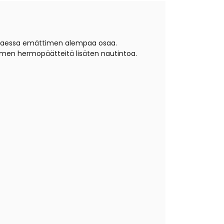
hottaessa emättimen alempaa osaa.
timen hermopäätteitä lisäten nautintoa.