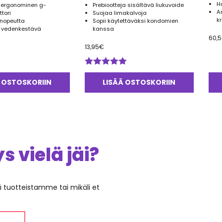
H
 ergonominen g-
Prebiootteja sisältävä liukuvoide
A
ttori
Suojaa limakalvoja
k
änopeutta
Sopii käytettäväksi kondomien
ja vedenkestävä
kanssa
60,
13,95
€
Arvostelu
tuotteesta:
 OSTOSKORIIN
LISÄÄ OSTOSKORIIN
5.00
/ 5
 vielä jäi?
ää tuotteistamme tai mikäli et