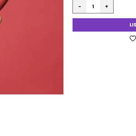
Määrä
va
LI