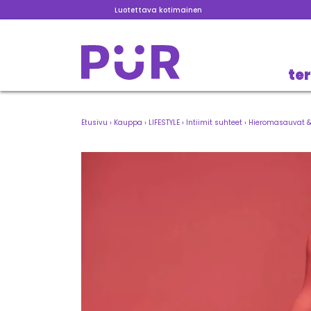
Luotettava kotimainen
te
Etusivu
›
Kauppa
›
LIFESTYLE
›
Intiimit suhteet
›
Hieromasauvat & 