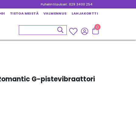
Puhelintilaukset: 029 3400 254
OGI
TIETOA MEISTÄ
VALMENNUS
LAHJAKORTTI
0
Romantic G-pistevibraattori