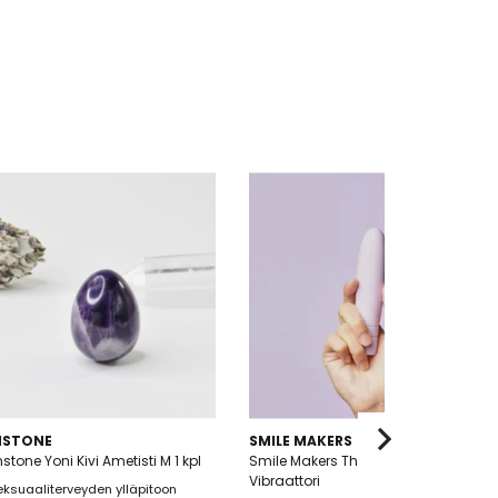
MSTONE
SMILE MAKERS
tone Yoni Kivi Ametisti M 1 kpl
Smile Makers The Billionaire
Vibraattori
eksuaaliterveyden ylläpitoon