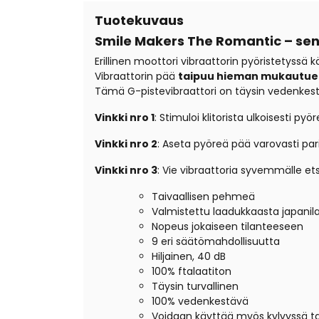
Tuotekuvaus
Smile Makers The Romantic – sens
Erillinen moottori vibraattorin pyöristetyss
Vibraattorin pää
taipuu hieman mukautuen
Tämä G-pistevibraattori on täysin vedenkes
Vinkki nro 1
: Stimuloi klitorista ulkoisesti pyö
Vinkki nro 2
: Aseta pyöreä pää varovasti pa
Vinkki nro 3
: Vie vibraattoria syvemmälle ets
Taivaallisen pehmeä
Valmistettu laadukkaasta japanilai
Nopeus jokaiseen tilanteeseen
9 eri säätömahdollisuutta
Hiljainen, 40 dB
100% ftalaatiton
Täysin turvallinen
100% vedenkestävä
Voidaan käyttää myös kylvyssä ta