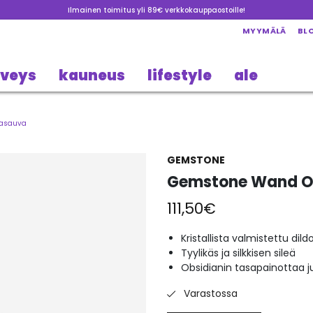
Ilmainen toimitus yli 89€ verkkokauppaostoille!
MYYMÄLÄ
BL
rveys
kauneus
lifestyle
ale
masauva
GEMSTONE
Gemstone Wand O
111,50
€
Kristallista valmistettu dild
Tyylikäs ja silkkisen sileä
Obsidianin tasapainottaa j
Varastossa