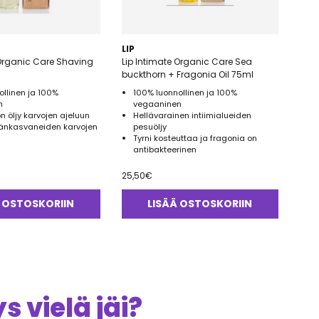
LIP
 Organic Care Shaving
Lip Intimate Organic Care Sea
buckthorn + Fragonia Oil 75ml
ollinen ja 100%
100% luonnollinen ja 100%
n
vegaaninen
 öljy karvojen ajeluun
Hellävarainen intiimialueiden
änkasvaneiden karvojen
pesuöljy
Tyrni kosteuttaa ja fragonia on
antibakteerinen
25,50
€
 OSTOSKORIIN
LISÄÄ OSTOSKORIIN
 vielä jäi?