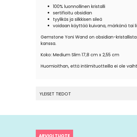
100% luonnollinen kristalli
sertifioitu obsidian
tyylikäs ja silkkisen sileä
voidaan käyttää kuivana, märkänä tai l
Gemstone Yoni Wand on obsidian-kristallis
kanssa.
Koko: Medium Slim 17,8 cm x 2,55 cm
Huomioithan, että intiimituotteilla ei ole vaih
YLEISET TIEDOT
ARVIOI TUOTE