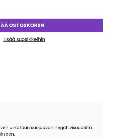
SÄÄ OSTOSKORIIN
Lisää suosikkeihin
kiven uskotaan suojaavan negatiivisuudelta.
mukseen.