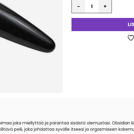
Määrä
va
LI
oimaa joka miellyttää ja parantaa sisäistä olemustasi. Obsidian 
n kiiltävä peili, joka johdattaa syvälle itseesi ja orgasmiseen koke