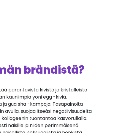
ämän brändistä?
ä parantavista kivistä ja kristalleista
an kauniimpia yoni egg -kiviä,
a ja gua sha -kampoja. Tasapainoita
avulla, suojaa itseäsi negatiivisuudelta
a kollageenin tuontantoa kasvorullalla.
esti naisille ja niiden perimmäisenä
naisellista, seksuaalista ja henkistä