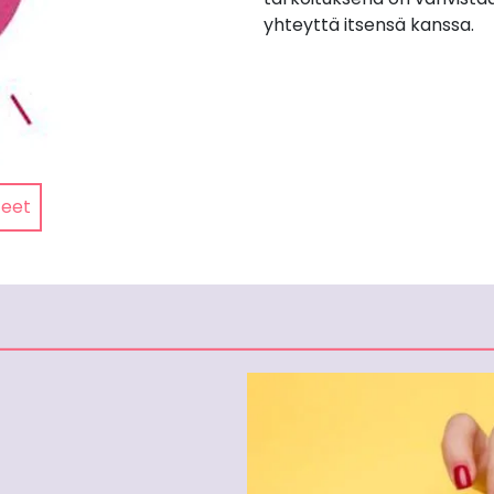
yhteyttä itsensä kanssa.
teet