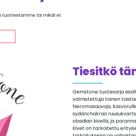
ää tuotteistamme tai mikäli et
Tiesitkö t
Gemstone tuotesarja sisältä
valmistettuja toinen toista
hieromasauvoja, kasvorulli
sydänchakraa ruusukvartsin 
obsidian kivellä, ja parann
Kivet on tarkoitettu erityis
tarkoituksena on vahvistaa 