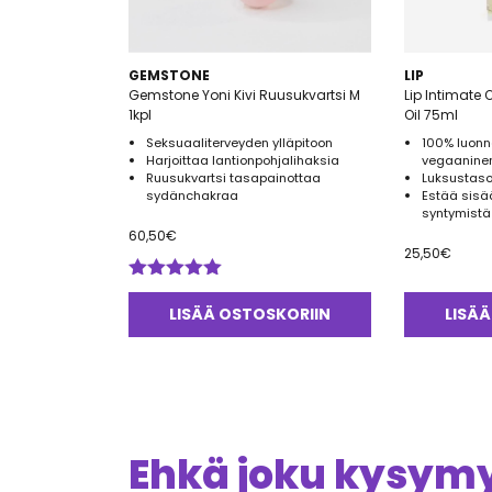
GEMSTONE
LIP
Gemstone Yoni Kivi Ruusukvartsi M
Lip Intimate
1kpl
Oil 75ml
Seksuaaliterveyden ylläpitoon
100% luonn
Harjoittaa lantionpohjalihaksia
vegaanine
Ruusukvartsi tasapainottaa
Luksustason
sydänchakraa
Estää sisä
syntymistä
60,50
€
25,50
€
Arvostelu
tuotteesta:
LISÄÄ OSTOSKORIIN
LISÄÄ
5.00
/ 5
Ehkä joku kysymys