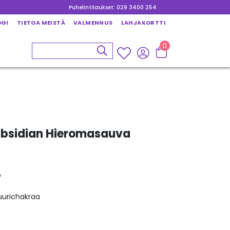
Puhelintilaukset: 029 3400 254
OGI
TIETOA MEISTÄ
VALMENNUS
LAHJAKORTTI
0
bsidian Hieromasauva
o
uurichakraa