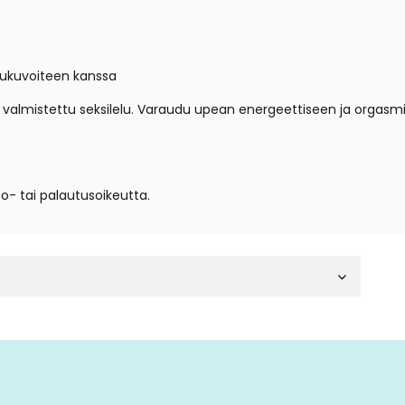
iukuvoiteen kanssa
ta valmistettu seksilelu. Varaudu upean energeettiseen ja or
to- tai palautusoikeutta.