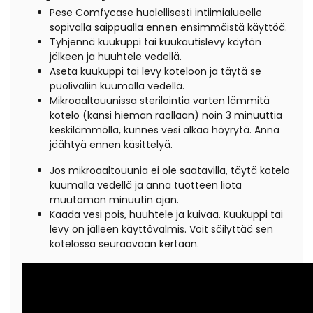
Pese Comfycase huolellisesti intiimialueelle
sopivalla saippualla ennen ensimmäistä käyttöä.
Tyhjennä kuukuppi tai kuukautislevy käytön
jälkeen ja huuhtele vedellä.
Aseta kuukuppi tai levy koteloon ja täytä se
puoliväliin kuumalla vedellä.
Mikroaaltouunissa sterilointia varten lämmitä
kotelo (kansi hieman raollaan) noin 3 minuuttia
keskilämmöllä, kunnes vesi alkaa höyrytä. Anna
jäähtyä ennen käsittelyä.
Jos mikroaaltouunia ei ole saatavilla, täytä kotelo
kuumalla vedellä ja anna tuotteen liota
muutaman minuutin ajan.
Kaada vesi pois, huuhtele ja kuivaa. Kuukuppi tai
levy on jälleen käyttövalmis. Voit säilyttää sen
kotelossa seuraavaan kertaan.