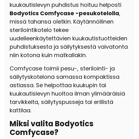
kuukautislevyn puhdistus hoituu helposti
Bodyotics Comfycase -pesukotelolla
,
missä tahansa oletkin. Käytännöllinen
sterilointikotelo tekee
uudelleenkäytettävien kuukautistuotteiden
puhdistuksesta ja säilytyksestä vaivatonta
niin kotona kuin matkallakin.
Comfycase toimii pesu-, sterilointi- ja
säilytyskotelona samassa kompaktissa
astiassa. Se helpottaa kuukupin tai
kuukautislevyn huoltoa ilman ylimääräisiä
tarvikkeita, säilytyspusseja tai erillistä
kattilaa.
Miksi valita Bodyotics
Comfycase?