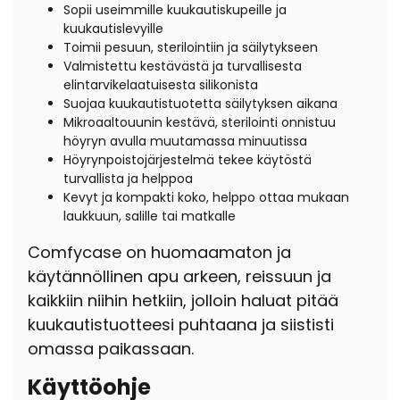
Sopii useimmille kuukautiskupeille ja
kuukautislevyille
Toimii pesuun, sterilointiin ja säilytykseen
Valmistettu kestävästä ja turvallisesta
elintarvikelaatuisesta silikonista
Suojaa kuukautistuotetta säilytyksen aikana
Mikroaaltouunin kestävä, sterilointi onnistuu
höyryn avulla muutamassa minuutissa
Höyrynpoistojärjestelmä tekee käytöstä
turvallista ja helppoa
Kevyt ja kompakti koko, helppo ottaa mukaan
laukkuun, salille tai matkalle
Comfycase on huomaamaton ja
käytännöllinen apu arkeen, reissuun ja
kaikkiin niihin hetkiin, jolloin haluat pitää
kuukautistuotteesi puhtaana ja siististi
omassa paikassaan.
Käyttöohje