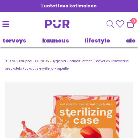
Luotettava kotimainen
0
terveys
kauneus
lifestyle
ale
Etusivu
›
Kauppa
›
KAUNEUS
›
Hygienia
›
Intiimituotteet
›
Bodyotics Comfycase
pesukotelo kuukautislevyille ja -kupeille