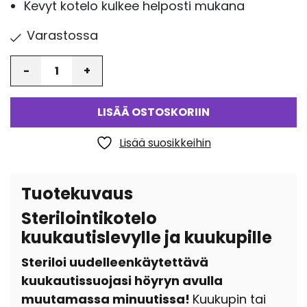
Kevyt kotelo kulkee helposti mukana
Varastossa
Määrä
LISÄÄ OSTOSKORIIN
Lisää suosikkeihin
Tuotekuvaus
Sterilointikotelo
kuukautislevylle ja kuukupille
Steriloi uudelleenkäytettävä
kuukautissuojasi höyryn avulla
muutamassa minuutissa!
Kuukupin tai