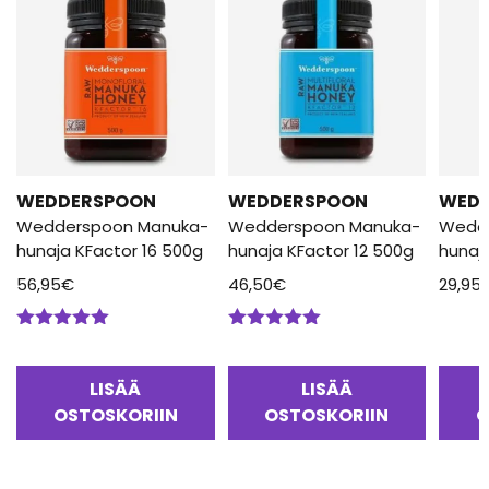
WEDDERSPOON
WEDDERSPOON
WED
Wedderspoon Manuka-
Wedderspoon Manuka-
Wedd
hunaja KFactor 16 500g
hunaja KFactor 12 500g
hunaj
56,95
€
46,50
€
29,95
Arvostelu
Arvostelu
tuotteesta:
tuotteesta:
5.00
/ 5
5.00
/ 5
LISÄÄ
LISÄÄ
OSTOSKORIIN
OSTOSKORIIN
O