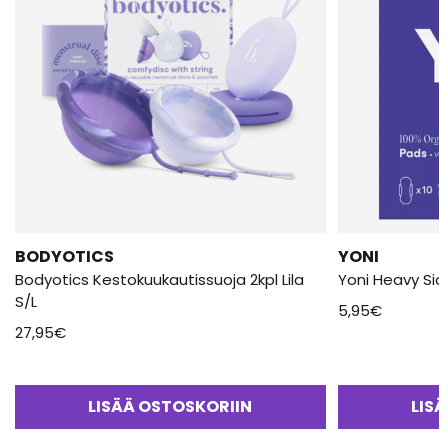
BODYOTICS
YONI
Bodyotics Kestokuukautissuoja 2kpl Lila
Yoni Heavy Side
S/L
5,95
€
27,95
€
LISÄÄ OSTOSKORIIN
LIS