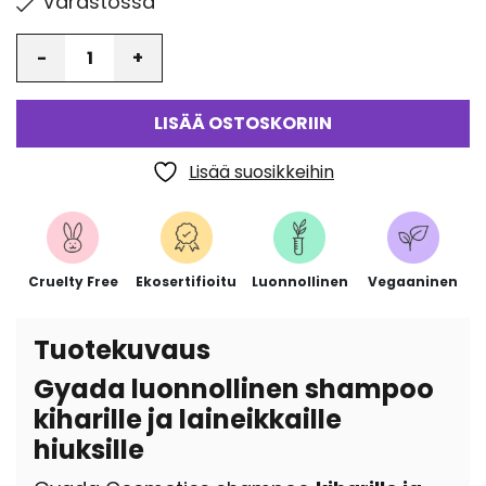
Varastossa
Määrä
LISÄÄ OSTOSKORIIN
Lisää suosikkeihin
Cruelty Free
Ekosertifioitu
Luonnollinen
Vegaaninen
Tuotekuvaus
Gyada luonnollinen shampoo
kiharille ja laineikkaille
hiuksille