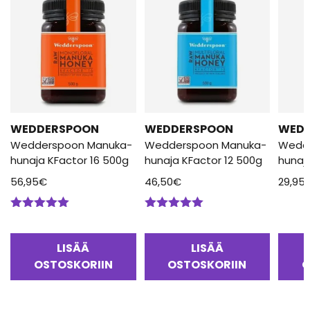
WEDDERSPOON
WEDDERSPOON
WED
Wedderspoon Manuka-
Wedderspoon Manuka-
Wedd
hunaja KFactor 16 500g
hunaja KFactor 12 500g
hunaj
56,95
€
46,50
€
29,95
Arvostelu
Arvostelu
tuotteesta:
tuotteesta:
5.00
/ 5
5.00
/ 5
LISÄÄ
LISÄÄ
OSTOSKORIIN
OSTOSKORIIN
O