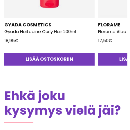
GYADA COSMETICS
FLORAME
Gyada Hoitoaine Curly Hair 200ml
Florame Aloe V
18,95
€
17,50
€
LISÄÄ OSTOSKORIIN
LIS
Ehkä joku
kysymys vielä jäi?