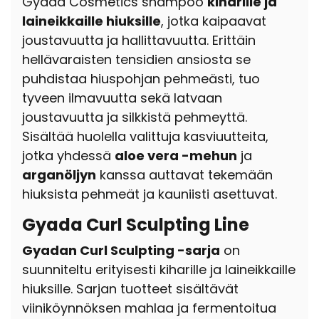
Gyada Cosmetics shampoo
kiharille ja
laineikkaille hiuksille
, jotka kaipaavat
joustavuutta ja hallittavuutta. Erittäin
hellävaraisten tensidien ansiosta se
puhdistaa hiuspohjan pehmeästi, tuo
tyveen ilmavuutta sekä latvaan
joustavuutta ja silkkistä pehmeyttä.
Sisältää huolella valittuja kasviuutteita,
jotka yhdessä
aloe vera -mehun
ja
arganöljyn
kanssa auttavat tekemään
hiuksista pehmeät ja kauniisti asettuvat.
Gyada Curl Sculpting Line
Gyadan Curl Sculpting -sarja
on
suunniteltu erityisesti kiharille ja laineikkaille
hiuksille. Sarjan tuotteet sisältävät
viiniköynnöksen mahlaa ja fermentoitua