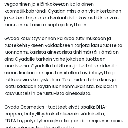
vegaaninen ja eläinkokeeton italialainen
kosmetiikkabrändi. Gyadan missio on yksinkertainen
ja selkeä: tarjota korkealaatuista kosmetiikkaa vain
luonnonmukaisia reseptejä käyttäen.
Gyada keskittyy ennen kaikkea tutkimukseen ja
tuotekehitykseen voidaakseen tarjota laatutuotteita
luonnonmukaisista ainesosista tinkimättä. Tämä on
aina Gyadalle tärkein vaihe jokaisen tuotteen
luomisessa. Gyadalla tutkitaan ja testataan ideoita
usean kuukauden ajan tavoitellen täydellisyyttä ja
ratkaisevia yksityiskohtia. Tuotteiden tehokkuus ja
laatu saadaan täysin luonnonmukaisista, biologisiin
kasviuutteisiin perustuvista ainesosista.
Gyada Cosmetics -tuotteet eivät sisällä: BHA-
happoa, butyylihydroksitolueenia, väriaineita,
EDTA:ta, polyetyleeniglykolia, parabeeneja, vaseliinia,
natriumlauryylieetterisulfaattia,