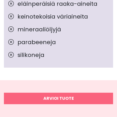
eläinperäisiä raaka-aineita
keinotekoisia väriaineita
mineraaliöljyjä
parabeeneja
silikoneja
ARVIOI TUOTE