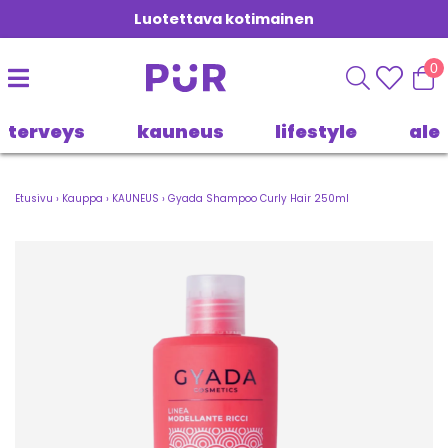
Luotettava kotimainen
0
terveys
kauneus
lifestyle
ale
Etusivu
›
Kauppa
›
KAUNEUS
›
Gyada Shampoo Curly Hair 250ml