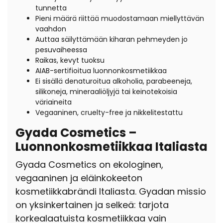
tunnetta
Pieni määrä riittää muodostamaan miellyttävän
vaahdon
Auttaa säilyttämään kiharan pehmeyden jo
pesuvaiheessa
Raikas, kevyt tuoksu
AIAB-sertifioitua luonnonkosmetiikkaa
Ei sisällä denaturoitua alkoholia, parabeeneja,
silikoneja, mineraaliöljyjä tai keinotekoisia
väriaineita
Vegaaninen, cruelty-free ja nikkelitestattu
Gyada Cosmetics –
Luonnonkosmetiikkaa Italiasta
Gyada Cosmetics on ekologinen,
vegaaninen ja eläinkokeeton
kosmetiikkabrändi Italiasta. Gyadan missio
on yksinkertainen ja selkeä: tarjota
korkealaatuista kosmetiikkaa vain