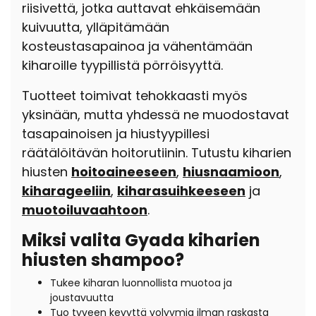
riisivettä, jotka auttavat ehkäisemään
kuivuutta, ylläpitämään
kosteustasapainoa ja vähentämään
kiharoille tyypillistä pörröisyyttä.
Tuotteet toimivat tehokkaasti myös
yksinään, mutta yhdessä ne muodostavat
tasapainoisen ja hiustyypillesi
räätälöitävän hoitorutiinin. Tutustu kiharien
hiusten
hoitoaineeseen
,
hiusnaamioon
,
kiharageeliin
,
kiharasuihkeeseen
ja
muotoiluvaahtoon
.
Miksi valita Gyada kiharien
hiusten shampoo?
Tukee kiharan luonnollista muotoa ja
joustavuutta
Tuo tyveen kevyttä volyymia ilman raskasta