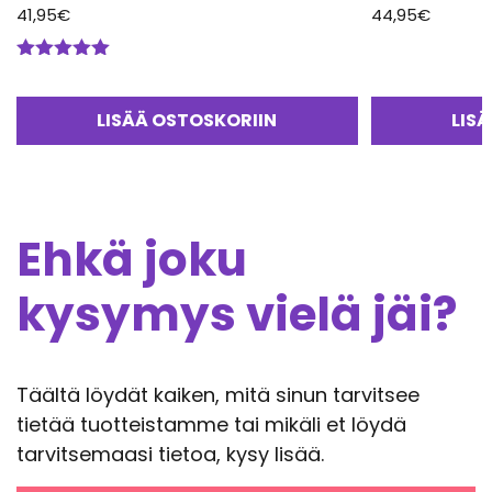
41,95
€
44,95
€
Arvostelu
tuotteesta:
5.00
/ 5
LISÄÄ OSTOSKORIIN
LIS
Ehkä joku
kysymys vielä jäi?
Täältä löydät kaiken, mitä sinun tarvitsee
tietää tuotteistamme tai mikäli et löydä
tarvitsemaasi tietoa, kysy lisää.