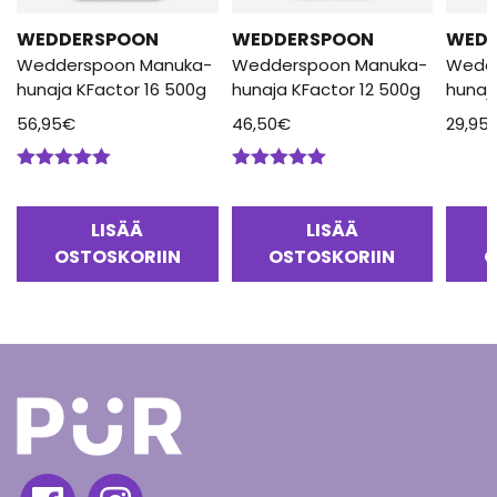
WEDDERSPOON
WEDDERSPOON
WED
Wedderspoon Manuka-
Wedderspoon Manuka-
Wedd
hunaja KFactor 16 500g
hunaja KFactor 12 500g
hunaj
56,95
€
46,50
€
29,95
Arvostelu
Arvostelu
tuotteesta:
tuotteesta:
5.00
/ 5
5.00
/ 5
LISÄÄ
LISÄÄ
OSTOSKORIIN
OSTOSKORIIN
O