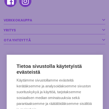
VERKKOKAUPPA
YRITYS
OTA YHTEYTTÄ
Tietoa sivustolla käytetyistä
evästeistä
Käytämme sivustollamme evästeitä
kerätäksemme ja analysoidaksemme sivuston
suorituskykyä ja käyttöä, tarjotaksemme
sosiaalisen median ominaisuuksia sekä
parantaaksemme ja räätälöidäksemme sisältöä