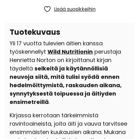
Lisää suosikkeihin
Tuotekuvaus
Yli 17 vuotta tulevien äitien kanssa
työskennellyt
Wild Nutritionin
perustaja
Henrietta Norton on kirjoittanut kirjan
täydeltä
selkeitä ja käytännöllisiä
neuvoja
siitä, mitä tulisi syödä
ennen
hedelmöittymistä, raskauden aikana,
synnytyksestä toipuessa ja äitiyden
ensimetreillä
.
Kirjassa kerrotaan tärkeimmistä
ravintoaineista, joita äiti ja vauva tarvitsee
ensimmäisten kuukausien aikana. Mukana