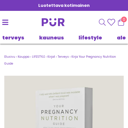
Luotettava kotimainen
0
terveys
kauneus
lifestyle
ale
Etusivu
›
Kauppa
›
LIFESTYLE
›
Kirjat
›
Terveys
›
Kirja Your Pregnancy Nutrition
Guide