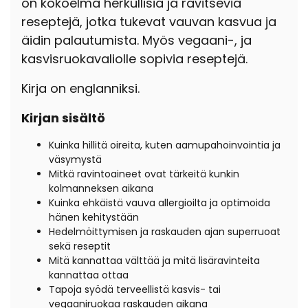
on kokoelma herkullisia ja ravitsevia
reseptejä, jotka tukevat vauvan kasvua ja
äidin palautumista. Myös vegaani-, ja
kasvisruokavaliolle sopivia reseptejä.
Kirja on englanniksi.
Kirjan sisältö
Kuinka hillitä oireita, kuten aamupahoinvointia ja
väsymystä
Mitkä ravintoaineet ovat tärkeitä kunkin
kolmanneksen aikana
Kuinka ehkäistä vauva allergioilta ja optimoida
hänen kehitystään
Hedelmöittymisen ja raskauden ajan superruoat
sekä reseptit
Mitä kannattaa välttää ja mitä lisäravinteita
kannattaa ottaa
Tapoja syödä terveellistä kasvis- tai
vegaaniruokaa raskauden aikana