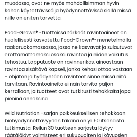
muodossa, ovat ne myös mahdollisimman hyvin
kehon käytettävissä ja hyödynnettävissä siellä missä
niille on eniten tarvetta.
Food-Grown® -tuotteissa tärkeät ravintoaineet on
huolellisesti kasvatettu Food-Grown®-menetelmällä
raakaruokamassassa, jossa ne kasvavat ja sulautuvat
erottamattomaksi osaksi ravintoa ja niiden vaikutus
tehostuu. Lopputuote on ravinnerikas, ainoastaan
ravintoa sisältävä kapseli, jonka kehosi ottaa vastaan
– ohjaten ja hyödyntäen ravinteet sinne missä niitä
tarvitaan. Ravintoaineita ei näin tarvita paljon
kerrallaan, ja tuotteet ovat tutkitusti tehokkaita jopa
pieninä annoksina.
Wild Nutriotion -sarjan poikkeuksellisen tehokkaan
biohyödynnettävyyden takana on yli 50 itsenäistä
tutkimusta. Reilun 30 tuotteen sarjasta löytyy
räätälöidyt valmisteet eri sukupuolten ja ikävuosien