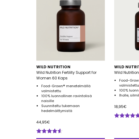
WILD NUTRITION
WILD NUTRI
Wild Nutrition Fertility Support for
Wild Nutritio
Women 60 Kaps
Food-Grow
valmistettu
Food-Grown® menetelmällä
100% luonno
valmistettu
Iholle, silm
100% luonnollinen ravintolisä
naisille
Suunniteltu tukemaan
18,95
€
hedelmöittymistä
44,95
€
Arvostelu
tuotteesta:
5.00
/ 5
Arvostelu