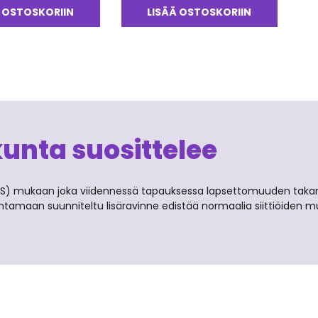
 OSTOSKORIIN
LISÄÄ OSTOSKORIIN
kunta suosittelee
HS) mukaan joka viidennessä tapauksessa lapsettomuuden takan
antamaan suunniteltu lisäravinne edistää normaalia siittiöiden 