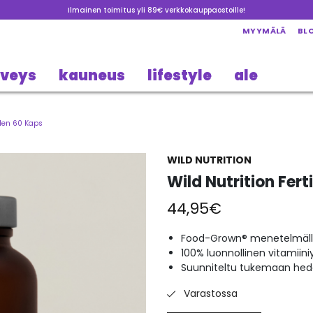
Ilmainen toimitus yli 89€ verkkokauppaostoille!
MYYMÄLÄ
BL
rveys
kauneus
lifestyle
ale
 Men 60 Kaps
WILD NUTRITION
Wild Nutrition Fert
44,95
€
Food-Grown® menetelmällä
100% luonnollinen vitamiini
Suunniteltu tukemaan hede
Varastossa