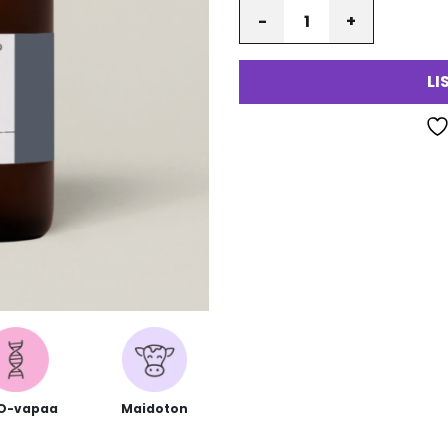
Määrä
va
LI
O-vapaa
Maidoton