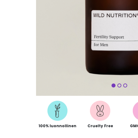
Seuraa
100% luonnollinen
Cruelty Free
GM