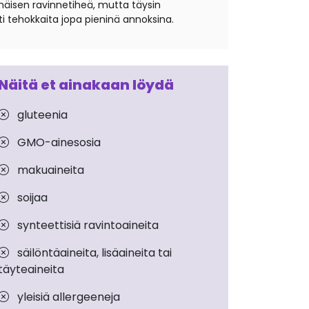
äisen ravinnetiheä, mutta täysin
ti tehokkaita jopa pieninä annoksina.
Näitä et ainakaan löydä
gluteenia
GMO-ainesosia
makuaineita
soijaa
synteettisiä ravintoaineita
säilöntäaineita, lisäaineita tai
täyteaineita
yleisiä allergeeneja