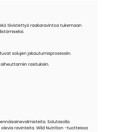
ekä tiivistettyä raakaravintoa tukemaan
distämiseksi.
tuvat solujen jakautumisprosessiin.
iheuttamiin rasituksiin.
vennäisainevalmisteita. Solutasolla
via ravinteita. Wild Nutrition -tuotteissa