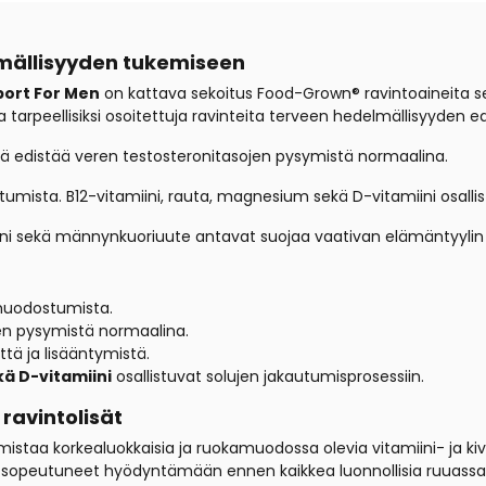
lmällisyyden tukemiseen
port For Men
on kattava sekoitus Food-Grown® ravintoaineita s
 tarpeellisiksi osoitettuja ravinteita terveen hedelmällisyyden e
kä edistää veren testosteronitasojen pysymistä normaalina.
umista. B12-vitamiini, rauta, magnesium sekä D-vitamiini osallis
eeni sekä männynkuoriuute antavat suojaa vaativan elämäntyylin a
 muodostumista.
en pysymistä normaalina.
tä ja lisääntymistä.
kä D-vitamiini
osallistuvat solujen jakautumisprosessiin.
 ravintolisät
almistaa korkealuokkaisia ja ruokamuodossa olevia vitamiini- ja ki
sopeutuneet hyödyntämään ennen kaikkea luonnollisia ruuassa ole