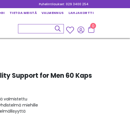
Puhelintilaukset: 029 3400 254
OGI
TIETOA MEISTÄ
VALMENNUS
LAHJAKORTTI
0
ility Support for Men 60 Kaps
 valmistettu
yhdistelmä miehille
lmällisyyttä