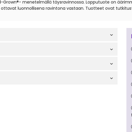
ood-Grown®- menetelmällä täysravinnossa. Lopputuote on äärimm
ut ottavat luonnollisena ravintona vastaan. Tuotteet ovat tutkitus