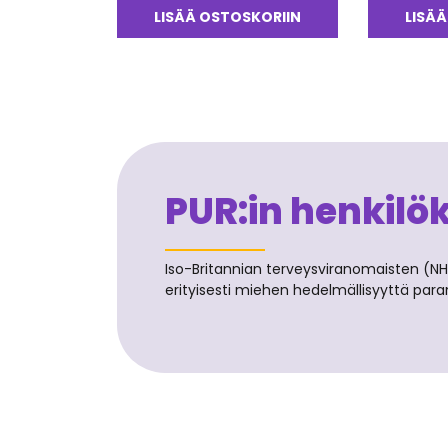
tuotteesta:
LISÄÄ OSTOSKORIIN
LISÄÄ
4.50
/ 5
PUR:in henkilö
Iso-Britannian terveysviranomaisten (N
erityisesti miehen hedelmällisyyttä par