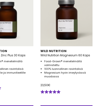
TION
WILD NUTRITION
n Zinc Plus 30 Kaps
Wild Nutrition Magnesium 60 Kaps
n® menetelmällä
Food-Grown® menetelmällä
valmistettu
llinen ravintolisä
100% luonnollinen ravintolisä
ille ja immuniteetille
Magnesium hyvin imeytyvässä
muodossa
23,50
€
Arvostelu
tuotteesta:
5.00
/ 5