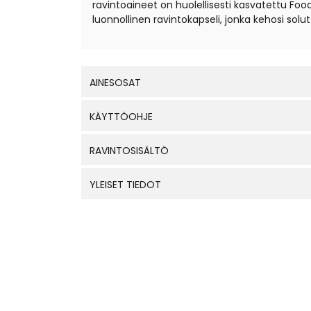
ravintoaineet on huolellisesti kasvatettu F
luonnollinen ravintokapseli, jonka kehosi sol
AINESOSAT
KÄYTTÖOHJE
RAVINTOSISÄLTÖ
YLEISET TIEDOT