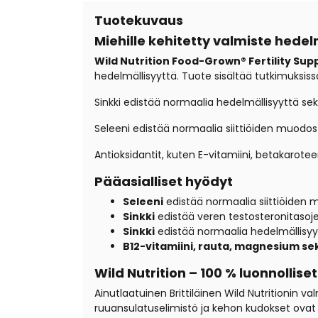
Tuotekuvaus
Miehille kehitetty valmiste hede
Wild Nutrition Food-Grown® Fertility Sup
hedelmällisyyttä. Tuote sisältää tutkimuksissa
Sinkki edistää normaalia hedelmällisyyttä se
Seleeni edistää normaalia siittiöiden muodost
Antioksidantit, kuten E-vitamiini, betakarot
Pääasialliset hyödyt
Seleeni
edistää normaalia siittiöiden
Sinkki
edistää veren testosteronitasoj
Sinkki
edistää normaalia hedelmällisyyt
B12-vitamiini, rauta, magnesium se
Wild Nutrition – 100 % luonnolliset
Ainutlaatuinen Brittiläinen Wild Nutritionin v
ruuansulatuselimistö ja kehon kudokset ovat 