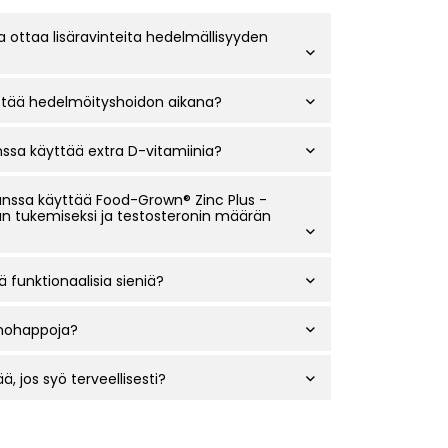
a ottaa lisäravinteita hedelmällisyyden
yttää hedelmöityshoidon aikana?
ssa käyttää extra D-vitamiinia?
nssa käyttää Food-Grown® Zinc Plus -
n tukemiseksi ja testosteronin määrän
ä funktionaalisia sieniä?
inohappoja?
ä, jos syö terveellisesti?