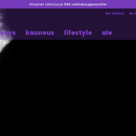
Ilmainen toimitus yli 89€ verkkokauppaostoille!
MYYMÄLÄ
BL
rveys
kauneus
lifestyle
ale