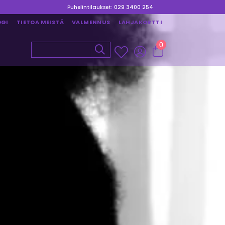
Puhelintilaukset: 029 3400 254
OGI
TIETOA MEISTÄ
VALMENNUS
LAHJAKORTTI
0