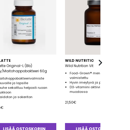
LATTE
WILD NUTRITION
atte Original-L (Bb)
Wild Nutrition Vitamin D 30 Kaps
y/Maitohappobakteeri 60g
Food-Grown® menetelmällä
valmistettu
aitohappobakteerivalmiste
Hyvin imeytyvä ja pitkävaikutteinen
uvoille ja lapsille
D3-vitamiini aktiivisessa
auhe sekoittuu helposti ruoan
muodossa
oukkoon
aidoton ja sokeriton
21,50
€
5
€
LISÄÄ OSTOSKORIIN
LISÄÄ OSTOSKORIIN