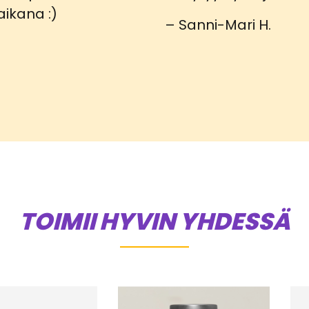
tuotteesta:
aikana :)
5
/ 5
– Sanni-Mari H.
TOIMII HYVIN YHDESSÄ