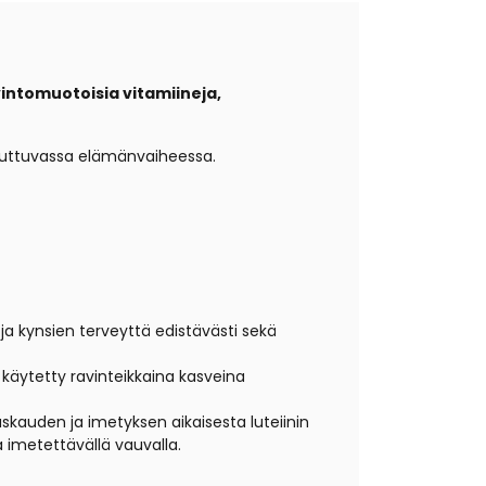
intomuotoisia vitamiineja,
muuttuvassa elämänvaiheessa.
ja kynsien terveyttä edistävästi sekä
 käytetty ravinteikkaina kasveina
skauden ja imetyksen aikaisesta luteiinin
a imetettävällä vauvalla.