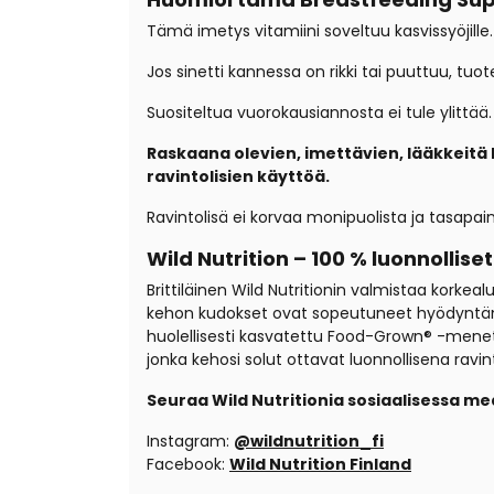
Tämä imetys vitamiini soveltuu kasvissyöjille.
Jos sinetti kannessa on rikki tai puuttuu, tuot
Suositeltua vuorokausiannosta ei tule ylittää.
Raskaana olevien, imettävien, lääkkeitä
ravintolisien käyttöä.
Ravintolisä ei korvaa monipuolista ja tasapai
Wild Nutrition – 100 % luonnolliset
Brittiläinen Wild Nutritionin valmistaa korkea
kehon kudokset ovat sopeutuneet hyödyntämään
huolellisesti kasvatettu Food-Grown® -menet
jonka kehosi solut ottavat luonnollisena ravi
Seuraa Wild Nutritionia sosiaalisessa me
Instagram:
@wildnutrition_fi
Facebook:
Wild Nutrition Finland