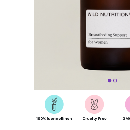
Seuraa
100% luonnollinen
Cruelty Free
GM