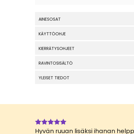
AINESOSAT
KÄYTTÖOHJE
KIERRÄTYSOHJEET
RAVINTOSISÄLTÖ
YLEISET TIEDOT
Hyvän ruuan lisäksi ihanan hel
Arvostelu