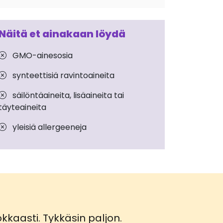
Näitä et ainakaan löydä
GMO-ainesosia
synteettisiä ravintoaineita
säilöntäaineita, lisäaineita tai
täyteaineita
yleisiä allergeeneja
kkaasti. Tykkäsin paljon.