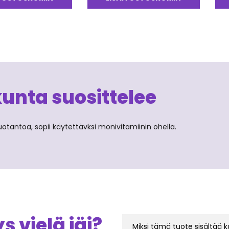
5.00
/ 5
kunta suosittelee
tantoa, sopii käytettävksi monivitamiinin ohella.
 vielä jäi?
Miksi tämä tuote sisältää k