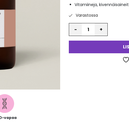
Vitamiineja, kivennäisainei
va
Varastossa
Määrä
LI
O-vapaa