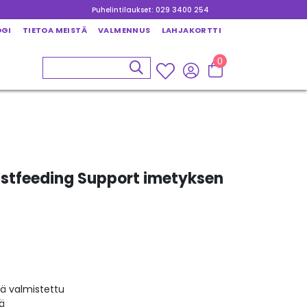
Puhelintilaukset: 029 3400 254
OGI
TIETOA MEISTÄ
VALMENNUS
LAHJAKORTTI
0
eastfeeding Support imetyksen
 valmistettu
sä