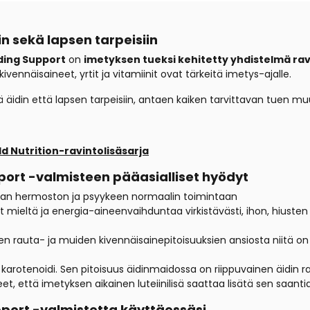
in sekä lapsen tarpeisiin
ding Support
on
imetyksen tueksi kehitetty yhdistelmä rav
kivennäisaineet, yrtit ja vitamiinit ovat tärkeitä imetys-ajalle.
ä äidin että lapsen tarpeisiin, antaen kaiken tarvittavan tuen 
ld Nutrition-ravintolisäsarja
port -valmisteen pääasialliset hyödyt
itaan hermoston ja psyykeen normaalin toimintaan
 mieltä ja energia-aineenvaihduntaa virkistävästi, ihon, hiusten 
en rauta- ja muiden kivennäisainepitoisuuksien ansiosta niitä on
karotenoidi. Sen pitoisuus äidinmaidossa on riippuvainen äidin ra
t, että imetyksen aikainen luteiinilisä saattaa lisätä sen saanti
port -valmistetta käyttäessäsi