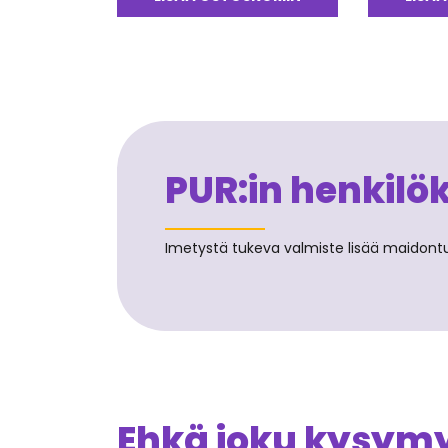
5
PUR:in henkilö
Imetystä tukeva valmiste lisää maidontuo
Ehkä joku kysymys