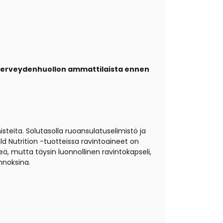
a terveydenhuollon ammattilaista ennen
isteita. Solutasolla ruoansulatuselimistö ja
d Nutrition -tuotteissa ravintoaineet on
, mutta täysin luonnollinen ravintokapseli,
nnoksina.