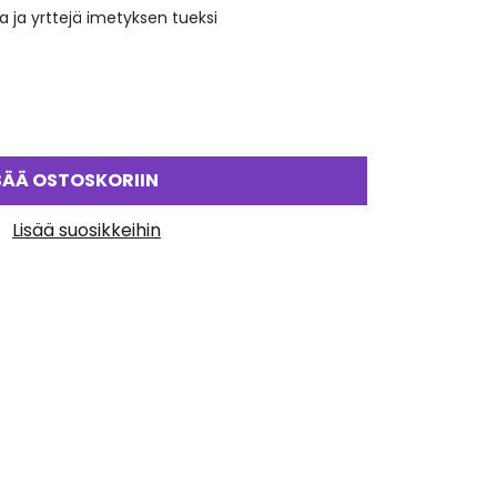
ta ja yrttejä imetyksen tueksi
SÄÄ OSTOSKORIIN
Lisää suosikkeihin