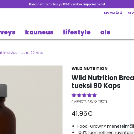
Ilmainen toimitus yli 89€ verkkokauppaostoille!
MYYMÄLÄ
BL
rveys
kauneus
lifestyle
ale
rt imetyksen tueksi 90 Kaps
WILD NUTRITION
Wild Nutrition Br
tueksi 90 Kaps
4
ARVIOTA
ARVIOI TUOTE
Arvio
4
5.00
5:stä
41,95
€
perustuen
asiakkaan
arvotukseen.
Food-Grown® menetelmällä
100% luonnollinen ravintoli