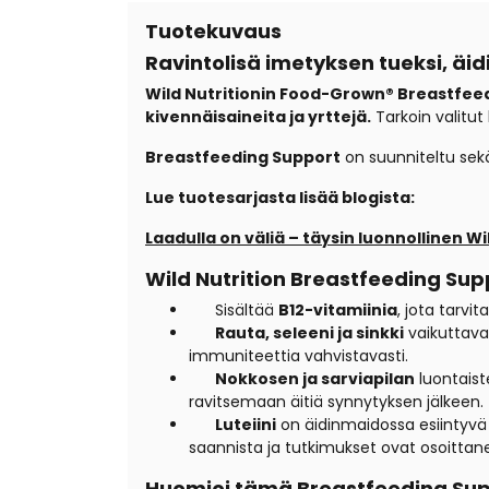
Tuotekuvaus
Ravintolisä imetyksen tueksi, äid
Wild Nutritionin Food-Grown® Breastfee
kivennäisaineita ja yrttejä.
Tarkoin valitut 
Breastfeeding Support
on suunniteltu sek
Lue tuotesarjasta lisää blogista:
Laadulla on väliä – täysin luonnollinen Wi
Wild Nutrition Breastfeeding Sup
Sisältää
B12-vitamiinia
, jota tarv
Rauta, seleeni ja sinkki
vaikuttavat
immuniteettia vahvistavasti.
Nokkosen ja sarviapilan
luontaist
ravitsemaan äitiä synnytyksen jälkeen.
Luteiini
on äidinmaidossa esiintyvä 
saannista ja tutkimukset ovat osoittanee
Huomioi tämä Breastfeeding Sup