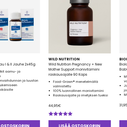
WILD NUTRITION
BIO
u I & II Jauhe 2x45g
Wild Nutrition Pregnancy + New
Biol
Mother Support monivitamiini
Bab
kit aamu- ja
raskausajalle 90 Kaps
n
M
envaihdunnan ja luuston
va
Food-Grown® menetelmällä
tukemiseen
J
valmistettu
ikäisille
j
100% luonnollinen monivitamiini
M
Raskausajalle ja imetyksen tueksi
31,9
44,95
€
Arvostelu
tuotteesta:
 OSTOSKORIIN
LISÄÄ OSTOSKORIIN