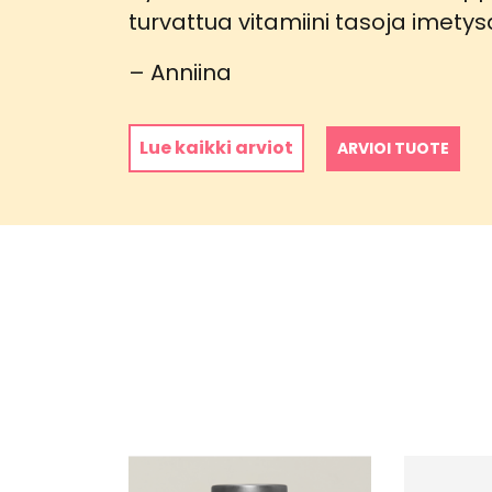
tuotteesta:
turvattua vitamiini tasoja imetys
5
/ 5
– Anniina
Lue kaikki arviot
ARVIOI TUOTE