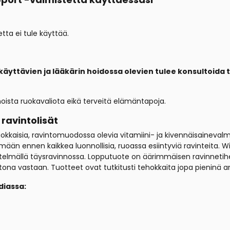
etta ei tule käyttää.
 käyttävien ja lääkärin hoidossa olevien tulee konsultoid
noista ruokavaliota eikä terveitä elämäntapoja.
 ravintolisät
luokkaisia, ravintomuodossa olevia vitamiini- ja kivennäisainevalm
 ennen kaikkea luonnollisia, ruoassa esiintyviä ravinteita. Wil
elmällä täysravinnossa. Lopputuote on äärimmäisen ravinnetiheä
ntona vastaan. Tuotteet ovat tutkitusti tehokkaita jopa pieninä a
diassa: