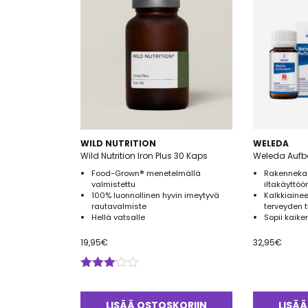
WILD NUTRITION
WELEDA
Wild Nutrition Iron Plus 30 Kaps
Weleda Aufba
Food-Grown® menetelmällä
Rakennekal
valmistettu
iltakäyttöö
100% luonnollinen hyvin imeytyvä
Kalkkiaine
rautavalmiste
terveyden 
Hellä vatsalle
Sopii kaiken
19,95
€
32,95
€
Arvostelu
tuotteesta:
3.00
/
LISÄÄ OSTOSKORIIN
LISÄÄ