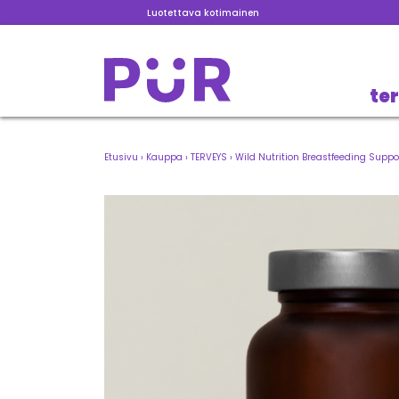
Luotettava kotimainen
te
Etusivu
›
Kauppa
›
TERVEYS
›
Wild Nutrition Breastfeeding Suppo