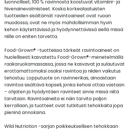
luonnolliset, 100 % ravinnosta koostuvat vitamiini- ja
hivenainevalmisteet. Koska korkealaatuisten
tuotteiden sisältämät ravintoaineet ovat ruoan
muodossa, ovat ne myös mahdollisimman hyvin
kehon käytettävissä ja hyödynnettävissä siellä missä
niille on eniten tarvetta.
Food-Grown® -tuotteissa tärkeät ravintoaineet on
huolellisesti kasvatettu Food-Grown®-menetelmällä
raakaruokamassassa, jossa ne kasvavat ja sulautuvat
erottamattomaksi osaksi ravintoa ja niiden vaikutus
tehostuu. Lopputuote on ravinnerikas, ainoastaan
ravintoa sisältävä kapseli, jonka kehosi ottaa vastaan
– ohjaten ja hyödyntäen ravinteet sinne missä niitä
tarvitaan. Ravintoaineita ei näin tarvita paljon
kerrallaan, ja tuotteet ovat tutkitusti tehokkaita jopa
pieninä annoksina.
Wild Nutriotion -sarjan poikkeuksellisen tehokkaan