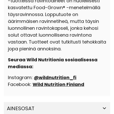
-tuotteissa ravintoaineet on huolellisesti
kasvatettu Food-Grown® -menetelmällä
täysravinnossa. Lopputuote on
äärimmäisen ravinnetiheä, mutta täysin
luonnollinen ravintokapseli, jonka kehosi
solut ottavat luonnollisena ravintona
vastaan. Tuotteet ovat tutkitusti tehokkaita
jopa pieninä annoksina.
Seuraa Wild Nutritionia sosiaalisessa
mediassa:
Instagram:
@wildnutrition_fi
Facebook:
Wild Nutrition Finland
AINESOSAT