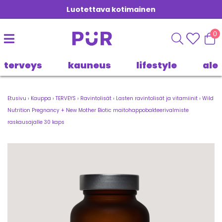
Luotettava kotimainen
0
terveys
kauneus
lifestyle
ale
Etusivu
›
Kauppa
›
TERVEYS
›
Ravintolisät
›
Lasten ravintolisät ja vitamiinit
›
Wild
Nutrition Pregnancy + New Mother Biotic maitohappobakteerivalmiste
raskausajalle 30 kaps