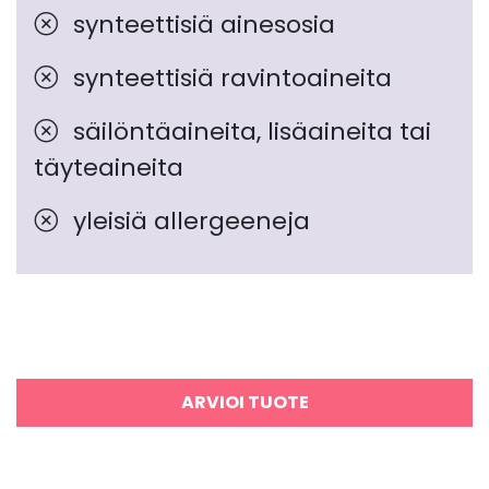
synteettisiä ainesosia
synteettisiä ravintoaineita
säilöntäaineita, lisäaineita tai
täyteaineita
yleisiä allergeeneja
ARVIOI TUOTE