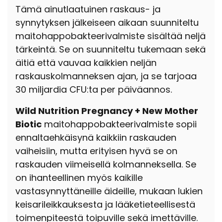
Tämä ainutlaatuinen raskaus- ja
synnytyksen jälkeiseen aikaan suunniteltu
maitohappobakteerivalmiste sisältää neljä
tärkeintä. Se on suunniteltu tukemaan sekä
äitiä että vauvaa kaikkien neljän
raskauskolmanneksen ajan, ja se tarjoaa
30 miljardia CFU:ta per päiväannos.
Wild Nutrition Pregnancy + New Mother
Biotic
maitohappobakteerivalmiste sopii
ennaltaehkäisynä kaikkiin raskauden
vaiheisiin, mutta erityisen hyvä se on
raskauden viimeisellä kolmanneksella. Se
on ihanteellinen myös kaikille
vastasynnyttäneille äideille, mukaan lukien
keisarileikkauksesta ja lääketieteellisestä
toimenpiteestä toipuville sekä imettäville.