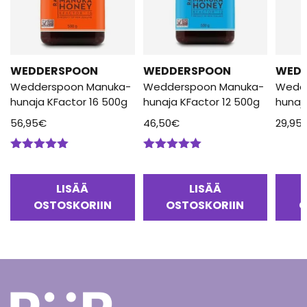
WEDDERSPOON
WEDDERSPOON
WED
Wedderspoon Manuka-
Wedderspoon Manuka-
Wedd
hunaja KFactor 16 500g
hunaja KFactor 12 500g
hunaj
56,95
€
46,50
€
29,95
Arvostelu
Arvostelu
tuotteesta:
tuotteesta:
5.00
/ 5
5.00
/ 5
LISÄÄ
LISÄÄ
OSTOSKORIIN
OSTOSKORIIN
O