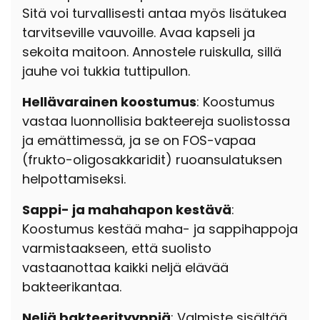
Sitä voi turvallisesti antaa myös lisätukea
tarvitseville vauvoille. Avaa kapseli ja
sekoita maitoon. Annostele ruiskulla, sillä
jauhe voi tukkia tuttipullon.
Hellävarainen koostumus
: Koostumus
vastaa luonnollisia bakteereja suolistossa
ja emättimessä, ja se on FOS-vapaa
(frukto-oligosakkaridit) ruoansulatuksen
helpottamiseksi.
Sappi- ja mahahapon kestävä
:
Koostumus kestää maha- ja sappihappoja
varmistaakseen, että suolisto
vastaanottaa kaikki neljä elävää
bakteerikantaa.
Neljä bakteerityyppiä
: Valmiste sisältää