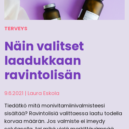
TERVEYS
Näin valitset
laadukkaan
ravintolisän
9.6.2021
|
Laura Eskola
Tiedätkö mitä monivitamiinivalmisteesi
sisältää? Ravintolisiä valittaessa laatu todella
korvaa määrän. Jos valmiste ei imeydy
solutasolla, tai mikä vielä merkittävämpää,