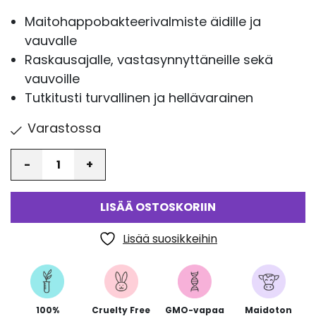
Maitohappobakteerivalmiste äidille ja
vauvalle
Raskausajalle, vastasynnyttäneille sekä
vauvoille
Tutkitusti turvallinen ja hellävarainen
Varastossa
Määrä
LISÄÄ OSTOSKORIIN
Lisää suosikkeihin
100%
Cruelty Free
GMO-vapaa
Maidoton