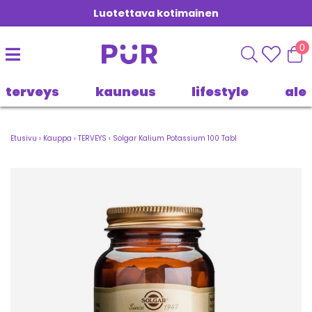
Luotettava kotimainen
0
terveys
kauneus
lifestyle
ale
Etusivu
›
Kauppa
›
TERVEYS
›
Solgar Kalium Potassium 100 Tabl