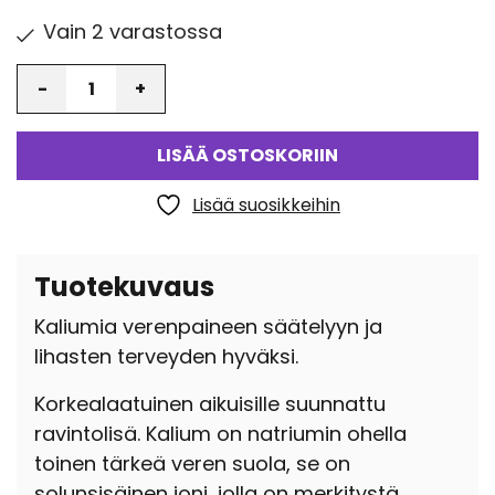
Vain 2 varastossa
Määrä
LISÄÄ OSTOSKORIIN
Lisää suosikkeihin
Tuotekuvaus
Kaliumia verenpaineen säätelyyn ja
lihasten terveyden hyväksi.
Korkealaatuinen aikuisille suunnattu
ravintolisä. Kalium on natriumin ohella
toinen tärkeä veren suola, se on
solunsisäinen ioni, jolla on merkitystä