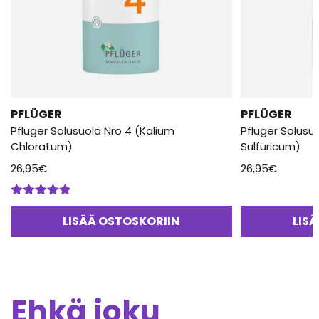
PFLÜGER
PFLÜGER
Pflüger Solusuola Nro 4 (Kalium
Pflüger Solusu
Chloratum)
Sulfuricum)
26,95
€
26,95
€
Arvostelu
tuotteesta:
LISÄÄ OSTOSKORIIN
LIS
4.80
/ 5
Ehkä joku