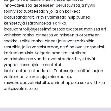
innovatiivisista, tieteeseen perustuvista ja hyvin
toimivista tuotteistaan, joilla on korkeat
laatustandardit. Yritys valmistaa huippuunsa
kehitettyjä lisäravinteita. Tarkka
laatukontrollijärjestelmä testaa tuotteet monissa eri
vaiheissa raaka-aineesta valmiiseen tuotteeseen
saakka. Kaikki raaka-aineet joutuvat tarkkoihin
testeihin, joilla varmistetaan, että ne ovat tarpeeksi
korkealaatuisia. Solgarin omat ravintolisien
valmistuksessa vaadittavat standardit ylittävät
ympäristönsuojelulle asetetut
lääketuotantostandardit. Tuotesarja sisältää laajan
valikoiman vitamiineja, mineraaleja,
rasvahappovalmisteita, aminohappoja sekä yrtti- ja
erikoisvalmisteita.