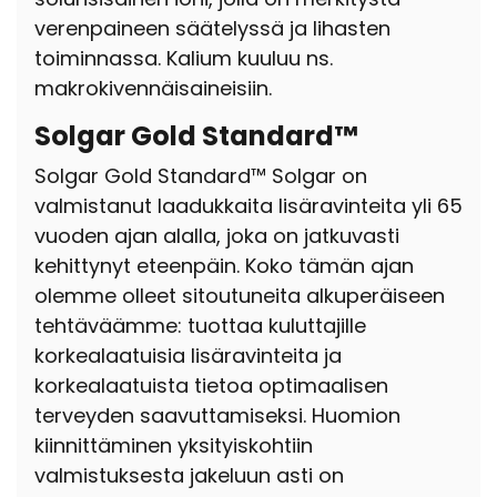
verenpaineen säätelyssä ja lihasten
toiminnassa. Kalium kuuluu ns.
makrokivennäisaineisiin.
Solgar Gold Standard™
Solgar Gold Standard™ Solgar on
valmistanut laadukkaita lisäravinteita yli 65
vuoden ajan alalla, joka on jatkuvasti
kehittynyt eteenpäin. Koko tämän ajan
olemme olleet sitoutuneita alkuperäiseen
tehtäväämme: tuottaa kuluttajille
korkealaatuisia lisäravinteita ja
korkealaatuista tietoa optimaalisen
terveyden saavuttamiseksi. Huomion
kiinnittäminen yksityiskohtiin
valmistuksesta jakeluun asti on