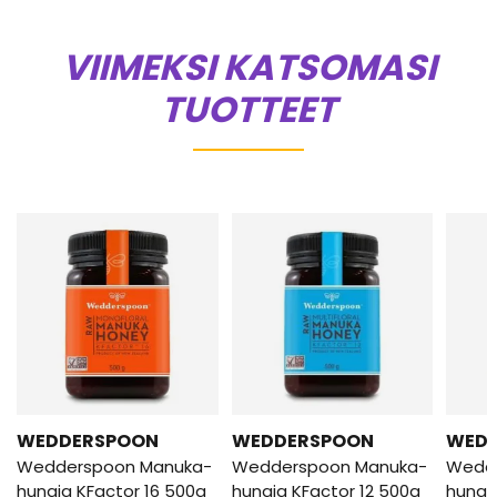
VIIMEKSI KATSOMASI
TUOTTEET
WEDDERSPOON
WEDDERSPOON
WED
Wedderspoon Manuka-
Wedderspoon Manuka-
Wedd
hunaja KFactor 16 500g
hunaja KFactor 12 500g
hunaj