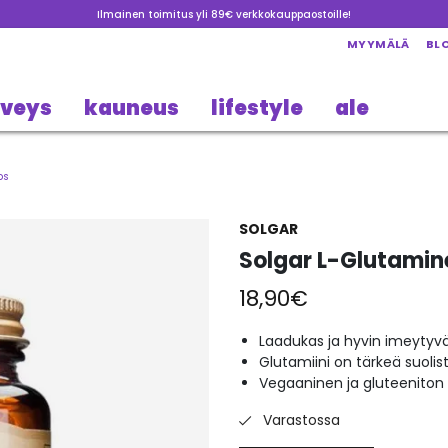
Ilmainen toimitus yli 89€ verkkokauppaostoille!
MYYMÄLÄ
BL
rveys
kauneus
lifestyle
ale
ps
SOLGAR
Solgar L-Glutamin
18,90
€
Laadukas ja hyvin imeyty
Glutamiini on tärkeä suolist
Vegaaninen ja gluteeniton
Varastossa