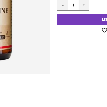
Määrä
LI