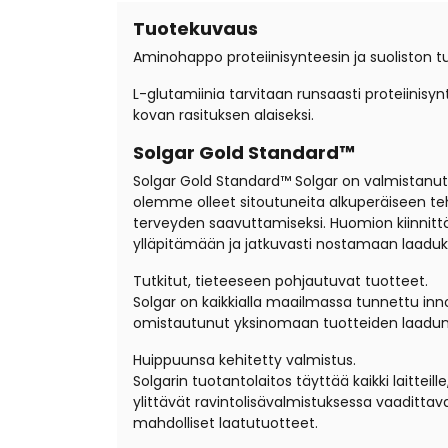
Tuotekuvaus
Aminohappo proteiinisynteesin ja suoliston tu
L-glutamiinia tarvitaan runsaasti proteiinisynt
kovan rasituksen alaiseksi.
Solgar Gold Standard™
Solgar Gold Standard™ Solgar on valmistanut l
olemme olleet sitoutuneita alkuperäiseen teht
terveyden saavuttamiseksi. Huomion kiinnitt
ylläpitämään ja jatkuvasti nostamaan laadukk
Tutkitut, tieteeseen pohjautuvat tuotteet.
Solgar on kaikkialla maailmassa tunnettu inn
omistautunut yksinomaan tuotteiden laadu
Huippuunsa kehitetty valmistus.
Solgarin tuotantolaitos täyttää kaikki laittei
ylittävät ravintolisävalmistuksessa vaaditt
mahdolliset laatutuotteet.