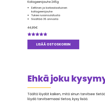
Kollageenijauhe 245g
Eettinen ja korkealaatuinen
kollageenijauhe
Tukee ruoansulatusta
Sisältää 35 annosta
44,95
€
Arvostelu
tuotteesta:
LISÄÄ OSTOSKORIIN
5.00
/ 5
Ehkä joku kysymys
Täältä löydät kaiken, mitä sinun tarvitsee tiet
löydä tarvitsemaasi tietoa, kysy lisää.