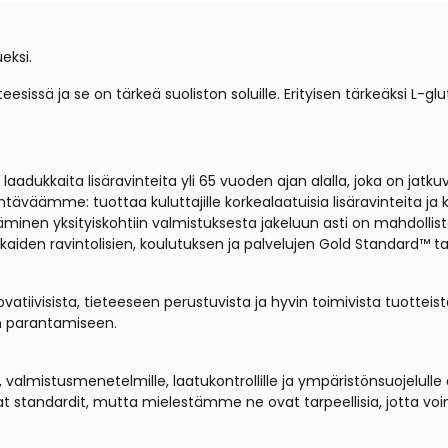
eksi.
eesissä ja se on tärkeä suoliston soluille. Erityisen tärkeäksi L-g
aadukkaita lisäravinteita yli 65 vuoden ajan alalla, joka on jatk
äväämme: tuottaa kuluttajille korkealaatuisia lisäravinteita ja 
äminen yksityiskohtiin valmistuksesta jakeluun asti on mahdoll
aiden ravintolisien, koulutuksen ja palvelujen Gold Standard™ t
ovatiivisista, tieteeseen perustuvista ja hyvin toimivista tuott
n parantamiseen.
lle, valmistusmenetelmille, laatukontrollille ja ympäristönsuojelu
avat standardit, mutta mielestämme ne ovat tarpeellisia, jotta