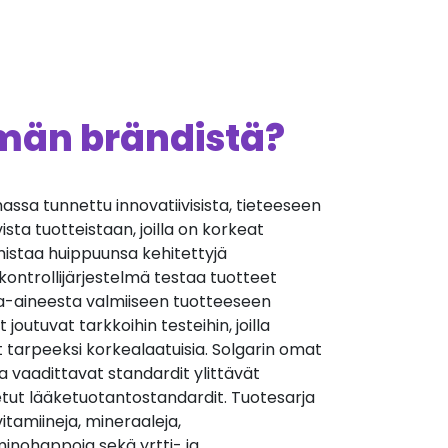
ämän brändistä?
assa tunnettu innovatiivisista, tieteeseen
ista tuotteistaan, joilla on korkeat
lmistaa huippuunsa kehitettyjä
ukontrollijärjestelmä testaa tuotteet
ka-aineesta valmiiseen tuotteeseen
joutuvat tarkkoihin testeihin, joilla
 tarpeeksi korkealaatuisia. Solgarin omat
a vaadittavat standardit ylittävät
etut lääketuotantostandardit. Tuotesarja
vitamiineja, mineraaleja,
inohappoja sekä yrtti- ja