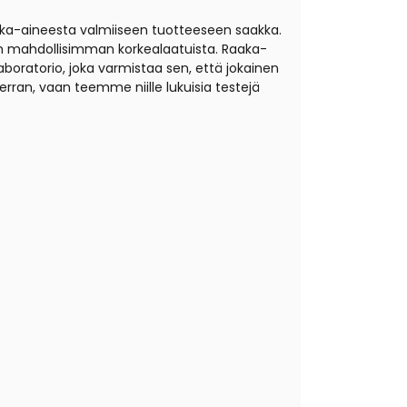
aaka-aineesta valmiiseen tuotteeseen saakka.
on mahdollisimman korkealaatuista. Raaka-
boratorio, joka varmistaa sen, että jokainen
ran, vaan teemme niille lukuisia testejä