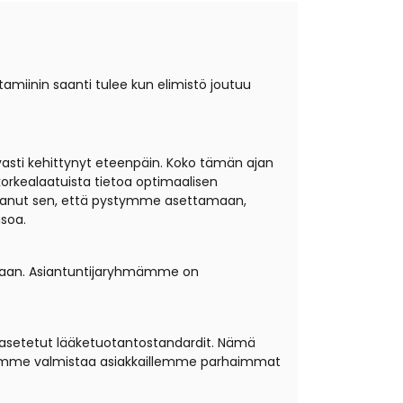
lutamiinin saanti tulee kun elimistö joutuu
uvasti kehittynyt eteenpäin. Koko tämän ajan
korkealaatuista tietoa optimaalisen
istanut sen, että pystymme asettamaan,
asoa.
eistaan. Asiantuntijaryhmämme on
lle asetetut lääketuotantostandardit. Nämä
 voimme valmistaa asiakkaillemme parhaimmat