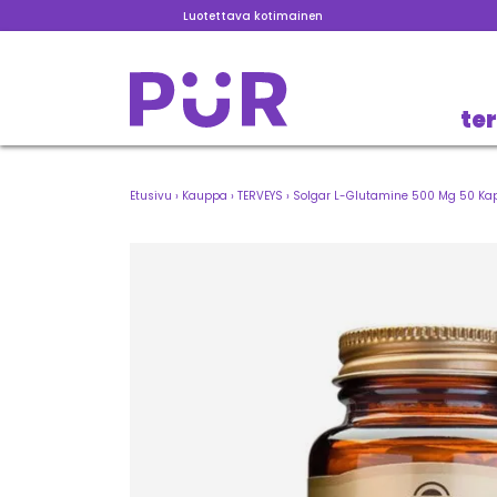
Luotettava kotimainen
te
Etusivu
›
Kauppa
›
TERVEYS
›
Solgar L-Glutamine 500 Mg 50 Ka