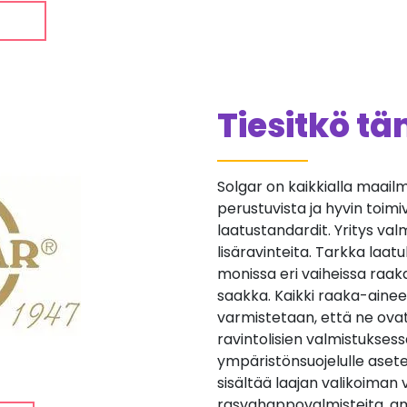
Tiesitkö t
Solgar on kaikkialla maailm
perustuvista ja hyvin toimiv
laatustandardit. Yritys va
lisäravinteita. Tarkka laat
monissa eri vaiheissa raa
saakka. Kaikki raaka-aineet 
varmistetaan, että ne ovat
ravintolisien valmistuksess
ympäristönsuojelulle aset
sisältää laajan valikoiman 
rasvahappovalmisteita, am