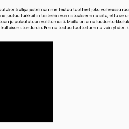
a laatukontrollijärjestelmämme testaa tuotteet joka vaiheessa r
ne joutuu tarkkoihin testeihin varmistuaksemme siitä, että se 
ään ja palautetaan välittömästi. Meillä on oma laaduntarkkailula
ä kultaisen standardin. Emme testaa tuotteitamme vain yhden ker