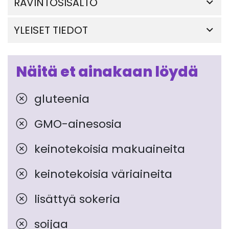
RAVINTOSISÄLTÖ
YLEISET TIEDOT
Näitä et ainakaan löydä
gluteenia
GMO-ainesosia
keinotekoisia makuaineita
keinotekoisia väriaineita
lisättyä sokeria
soijaa