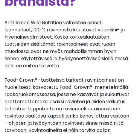
brändistä?
Brittiläinen Wild Nutrition valmistaa aidosti
luonnolliset, 100 % ravinnosta koostuvat vitamiini- ja
hivenainevalmisteet. Koska korkealaatuisten
tuotteiden sisältämät ravintoaineet ovat ruoan
muodossa, ovat ne myös mahdollisimman hyvin
kehon käytettävissä ja hyödynnettävissä siellä missä
niille on eniten tarvetta.
Food-Grown® -tuotteissa tärkeät ravintoaineet on
huolellisesti kasvatettu Food-Grown®-menetelmällä
raakaruokamassassa, jossa ne kasvavat ja sulautuvat
erottamattomaksi osaksi ravintoa ja niiden vaikutus
tehostuu. Lopputuote on ravinnerikas, ainoastaan
ravintoa sisältävä kapseli, jonka kehosi ottaa vastaan
– ohjaten ja hyödyntäen ravinteet sinne missä niitä
tarvitaan. Ravintoaineita ei näin tarvita paljon