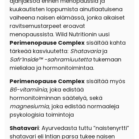
ajanjaksoa ennen menopaussia ja
kuukautisten loppumista ainutlaatuisena
vaiheena naisen elämässä, jonka aikaiset
ravitsemustarpeet eroavat
menopaussista. Wild Nutritionin uusi
Perimenopause Complex
sisältää kahta
tärkeää kasviuutetta:
Shatavaria
ja
Safr’Inside™ -sahramiuutetta
tukemaan
mielialaa ja hormonitoimintaa.
Perimenopause Complex
sisältää myös
B6-vitamiinia
, joka edistää
hormonitoiminnan säätelyä, sekä
magnesiumia
, joka edistää normaaleja
psykologisia toimintoja
Shatavari
: Ayurvedasta tuttu ”naistenyrtti”
shatavari eli Intian parsa tukee naisen