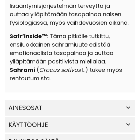
lisääntymisjärjestelmän terveyttä ja
auttaa ylläpitämään tasapainoa naisen
fysiologiassa, myös vaihdevuosien aikana.
Safr’Inside™
: Tämä pitkälle tutkittu,
ensiluokkainen sahramiuute edistää
emotionaalista tasapainoa ja auttaa
ylläpitämään positiivista mielialaa.
Sahrami
(
Crocus sativus
L.) tukee myös
rentoutumista.
AINESOSAT
KÄYTTÖOHJE