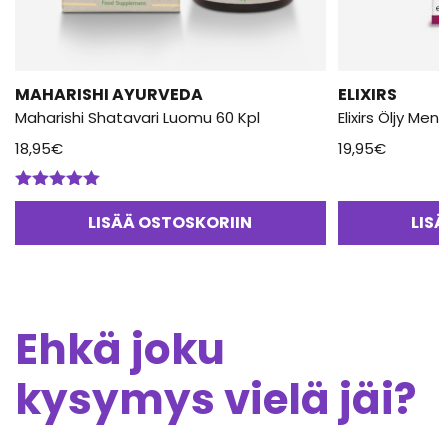
MAHARISHI AYURVEDA
ELIXIRS
Maharishi Shatavari Luomu 60 Kpl
Elixirs Öljy Me
18,95
€
19,95
€
Arvostelu
tuotteesta:
LISÄÄ OSTOSKORIIN
LIS
5.00
/ 5
Ehkä joku
kysymys vielä jäi?