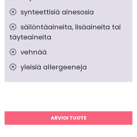
synteettisiä ainesosia
säilöntäaineita, lisäaineita tai
täyteaineita
vehnää
yleisiä allergeeneja
ARVIOI TUOTE