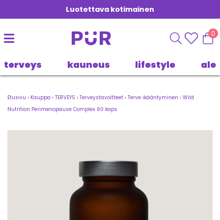
Luotettava kotimainen
0
terveys
kauneus
lifestyle
ale
Etusivu
›
Kauppa
›
TERVEYS
›
Terveystavoitteet
›
Terve ikääntyminen
›
Wild
Nutrition Perimenopause Complex 60 kaps