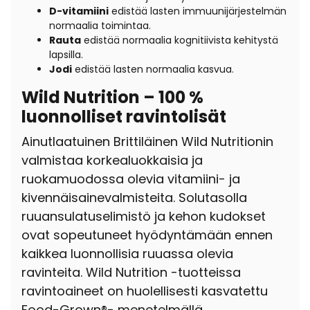
D-vitamiini
edistää lasten immuunijärjestelmän
normaalia toimintaa.
Rauta
edistää normaalia kognitiivista kehitystä
lapsilla.
Jodi
edistää lasten normaalia kasvua.
Wild Nutrition – 100 %
luonnolliset ravintolisät
Ainutlaatuinen Brittiläinen Wild Nutritionin
valmistaa korkealuokkaisia ja
ruokamuodossa olevia vitamiini- ja
kivennäisainevalmisteita. Solutasolla
ruuansulatuselimistö ja kehon kudokset
ovat sopeutuneet hyödyntämään ennen
kaikkea luonnollisia ruuassa olevia
ravinteita. Wild Nutrition -tuotteissa
ravintoaineet on huolellisesti kasvatettu
Food-Grown®- menetelmällä