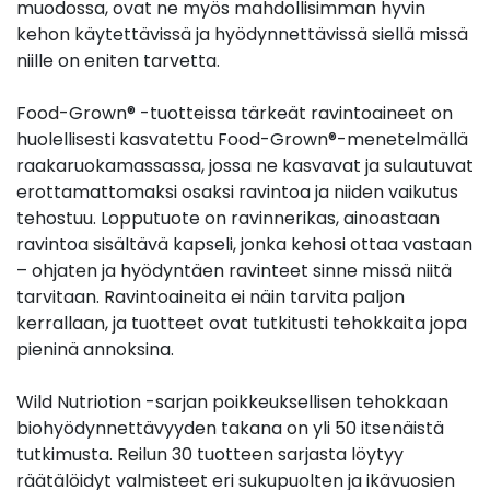
muodossa, ovat ne myös mahdollisimman hyvin
kehon käytettävissä ja hyödynnettävissä siellä missä
niille on eniten tarvetta.
Food-Grown® -tuotteissa tärkeät ravintoaineet on
huolellisesti kasvatettu Food-Grown®-menetelmällä
raakaruokamassassa, jossa ne kasvavat ja sulautuvat
erottamattomaksi osaksi ravintoa ja niiden vaikutus
tehostuu. Lopputuote on ravinnerikas, ainoastaan
ravintoa sisältävä kapseli, jonka kehosi ottaa vastaan
– ohjaten ja hyödyntäen ravinteet sinne missä niitä
tarvitaan. Ravintoaineita ei näin tarvita paljon
kerrallaan, ja tuotteet ovat tutkitusti tehokkaita jopa
pieninä annoksina.
Wild Nutriotion -sarjan poikkeuksellisen tehokkaan
biohyödynnettävyyden takana on yli 50 itsenäistä
tutkimusta. Reilun 30 tuotteen sarjasta löytyy
räätälöidyt valmisteet eri sukupuolten ja ikävuosien