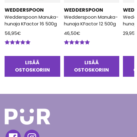
WEDDERSPOON
WEDDERSPOON
WED
Wedderspoon Manuka-
Wedderspoon Manuka-
Wedd
hunaja KFactor 16 500g
hunaja KFactor 12 500g
hunaj
56,95
€
46,50
€
29,95
Arvostelu
Arvostelu
tuotteesta:
tuotteesta:
5.00
/ 5
5.00
/ 5
LISÄÄ
LISÄÄ
OSTOSKORIIN
OSTOSKORIIN
O