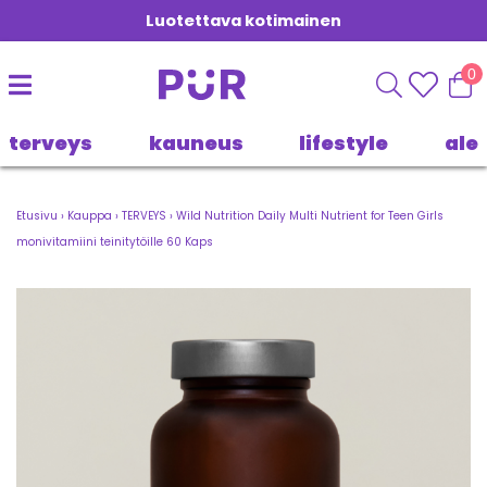
Luotettava kotimainen
0
terveys
kauneus
lifestyle
ale
Etusivu
›
Kauppa
›
TERVEYS
›
Wild Nutrition Daily Multi Nutrient for Teen Girls
monivitamiini teinitytöille 60 Kaps