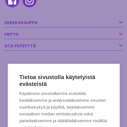
VERKKOKAUPPA
YRITYS
OTA YHTEYTTÄ
Tietoa sivustolla käytetyistä
evästeistä
Käytämme sivustollamme evästeitä
kerätäksemme ja analysoidaksemme sivuston
suorituskykyä ja käyttöä, tarjotaksemme
sosiaalisen median ominaisuuksia sekä
parantaaksemme ja räätälöidäksemme sisältöä