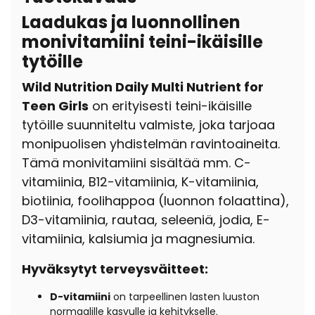
Laadukas ja luonnollinen
monivitamiini teini-ikäisille
tytöille
Wild Nutrition Daily Multi Nutrient for
Teen Girls
on erityisesti teini-ikäisille
tytöille suunniteltu valmiste, joka tarjoaa
monipuolisen yhdistelmän ravintoaineita.
Tämä monivitamiini sisältää mm. C-
vitamiinia, B12-vitamiinia, K-vitamiinia,
biotiinia, foolihappoa (luonnon folaattina),
D3-vitamiinia, rautaa, seleeniä, jodia, E-
vitamiinia, kalsiumia ja magnesiumia.
Hyväksytyt terveysväitteet:
D-vitamiini
on tarpeellinen lasten luuston
normaalille kasvulle ja kehitykselle.