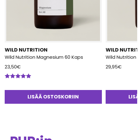
WILD NUTRITION
WILD NUTRIT
Wild Nutrition Magnesium 60 Kaps
Wild Nutrition 
23,50
€
29,95
€
Arvostelu
tuotteesta:
5.00
/ 5
LISÄÄ OSTOSKORIIN
LIS