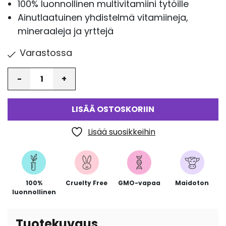
100% luonnollinen multivitamiini tytöille
Ainutlaatuinen yhdistelmä vitamiineja,
mineraaleja ja yrttejä
Varastossa
Määrä
LISÄÄ OSTOSKORIIN
Lisää suosikkeihin
100%
Cruelty Free
GMO-vapaa
Maidoton
luonnollinen
Tuotekuvaus