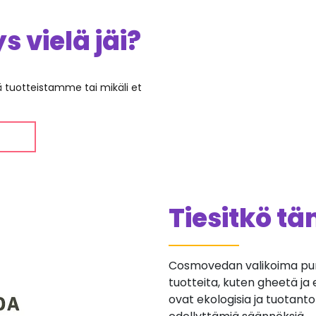
 vielä jäi?
ää tuotteistamme tai mikäli et
Tiesitkö t
Cosmovedan valikoima purs
tuotteita, kuten gheetä ja e
ovat ekologisia ja tuotan