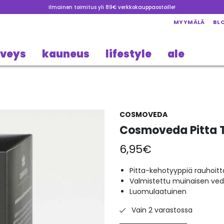
Ilmainen toimitus yli 89€ verkkokauppaostoille!
MYYMÄLÄ
BL
rveys
kauneus
lifestyle
ale
COSMOVEDA
Cosmoveda Pitta 
6,95
€
Pitta-kehotyyppiä rauhoit
Valmistettu muinaisen ve
Luomulaatuinen
Vain 2 varastossa