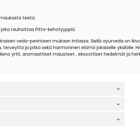
 maukasta teetä.
joka rauhoittaa Pitta-kehotyyppiä.
aisen veda-perinteen mukaan Intiassa. Siellä ayurveda on ikivan
terveyttä ja pitkä sekä harmoninen elämä jokaiselle yksilölle.
Hieno yrtit, aromaattiset mausteet , eksoottiset hedelmät ja herk