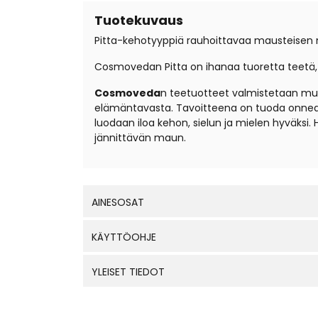
Tuotekuvaus
Pitta-kehotyyppiä rauhoittavaa mausteisen
Cosmovedan Pitta on ihanaa tuoretta teetä, 
Cosmoveda
n teetuotteet valmistetaan muin
elämäntavasta. Tavoitteena on tuoda onnea, 
luodaan iloa kehon, sielun ja mielen hyväksi. 
jännittävän maun.
AINESOSAT
KÄYTTÖOHJE
YLEISET TIEDOT