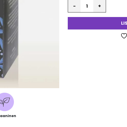
Määrä
LI
aaninen