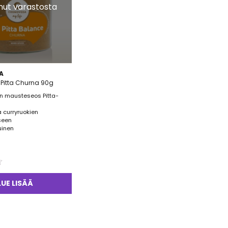
ut varastosta
A
itta Churna 90g
n mausteseos Pitta-
ja curryruokien
seen
uinen
LUE LISÄÄ