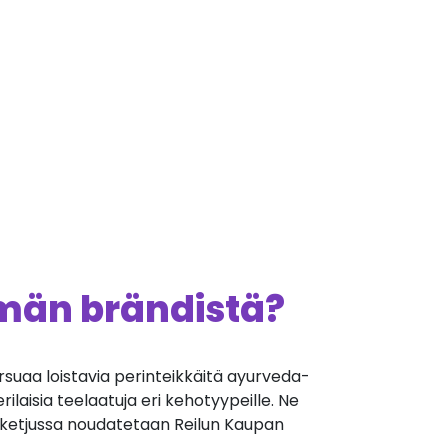
ämän brändistä?
uaa loistavia perinteikkäitä ayurveda-
rilaisia teelaatuja eri kehotyypeille. Ne
toketjussa noudatetaan Reilun Kaupan