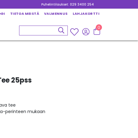
Puhelintilaukset: 029 3400 254
OGI
TIETOA MEISTÄ
VALMENNUS
LAHJAKORTTI
0
Tee 25pss
tava tee
da-perinteen mukaan