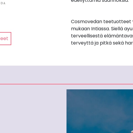
edellyttämiä säännöksiä.
Cosmovedan teetuotteet 
mukaan Intiassa. Siellä ayu
terveellisestä elämäntava
teet
terveyttä ja pitkä sekä har