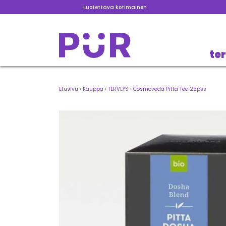
Luotettava kotimainen
te
Etusivu
›
Kauppa
›
TERVEYS
›
Cosmoveda Pitta Tee 25pss