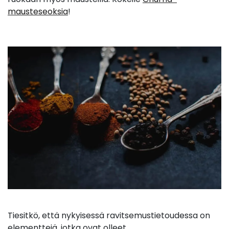
mausteseoksia
!
Tiesitkö, että nykyisessä ravitsemustietoudessa on
elementtejä, jotka ovat olleet