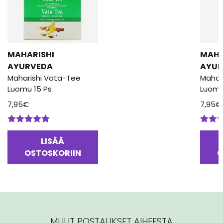
MAHARISHI
MAHA
AYURVEDA
AYUR
Maharishi Vata-Tee
Mahar
Luomu 15 Ps
Luomu
7,95
€
7,95
€
Arvostelu
Arvos
tuotteesta:
tuotte
LISÄÄ
5.00
/ 5
5.00
/
OSTOSKORIIN
O
MUUT POSTAUKSET AIHEESTA