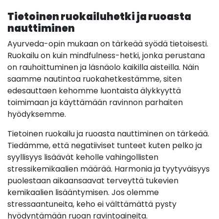
Tietoinen ruokailuhetki ja ruoasta
nauttiminen
Ayurveda-opin mukaan on tärkeää syödä tietoisesti.
Ruokailu on kuin mindfulness-hetki, jonka perustana
on rauhoittuminen ja läsnäolo kaikilla aisteilla. Näin
saamme nautintoa ruokahetkestämme, siten
edesauttaen kehomme luontaista älykkyyttä
toimimaan ja käyttämään ravinnon parhaiten
hyödyksemme.
Tietoinen ruokailu ja ruoasta nauttiminen on tärkeää.
Tiedämme, että negatiiviset tunteet kuten pelko ja
syyllisyys lisäävät keholle vahingollisten
stressikemikaalien määrää. Harmonia ja tyytyväisyys
puolestaan aikaansaavat terveyttä tukevien
kemikaalien lisääntymisen. Jos olemme
stressaantuneita, keho ei välttämättä pysty
hyödyntämään ruoan ravintoaineita.