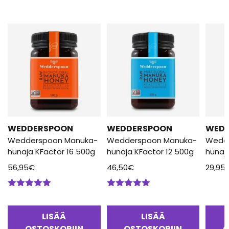
WEDDERSPOON
WEDDERSPOON
WED
Wedderspoon Manuka-
Wedderspoon Manuka-
Wedd
hunaja KFactor 16 500g
hunaja KFactor 12 500g
hunaj
56,95
€
46,50
€
29,95
Arvostelu
Arvostelu
tuotteesta:
tuotteesta:
5.00
/ 5
5.00
/ 5
LISÄÄ
LISÄÄ
OSTOSKORIIN
OSTOSKORIIN
O