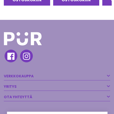
VERKKOKAUPPA
YRITYS
OTA YHTEYTTÄ