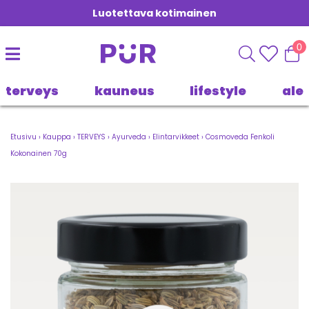
Luotettava kotimainen
0
terveys
kauneus
lifestyle
ale
Etusivu
›
Kauppa
›
TERVEYS
›
Ayurveda
›
Elintarvikkeet
›
Cosmoveda Fenkoli
Kokonainen 70g