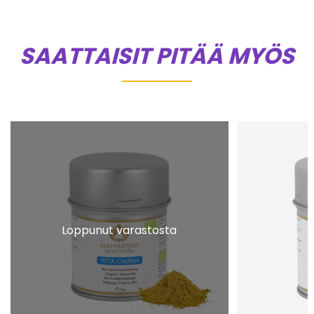
SAATTAISIT PITÄÄ MYÖS
Loppunut varastosta