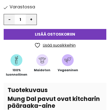
Varastossa
Määrä
LISÄÄ OSTOSKORIIN
Lisää suosikkeihin
100%
Maidoton
Vegaaninen
luonnollinen
Tuotekuvaus
Mung Dal pavut ovat kitcharin
pääraaka-aine