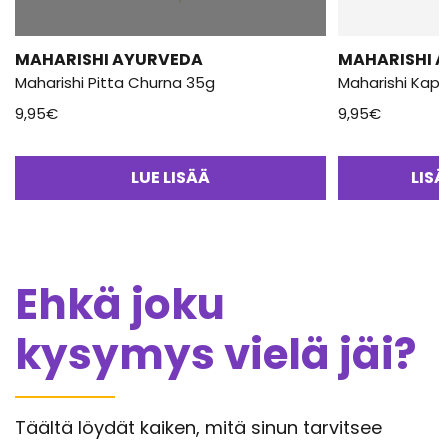
MAHARISHI AYURVEDA
MAHARISHI 
Maharishi Pitta Churna 35g
Maharishi Kap
9,95
€
9,95
€
LUE LISÄÄ
LIS
Ehkä joku
kysymys vielä jäi?
Täältä löydät kaiken, mitä sinun tarvitsee