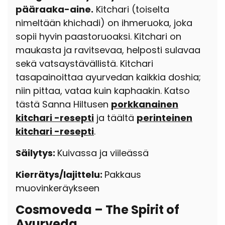
pääraaka-aine.
Kitchari (toiselta
nimeltään khichadi) on ihmeruoka, joka
sopii hyvin paastoruoaksi. Kitchari on
maukasta ja ravitsevaa, helposti sulavaa
sekä vatsaystävällistä. Kitchari
tasapainoittaa ayurvedan kaikkia doshia;
niin pittaa, vataa kuin kaphaakin. Katso
tästä Sanna Hiltusen
porkkanainen
kitchari -resepti
ja täältä
perinteinen
kitchari -resepti
.
Säilytys:
Kuivassa ja viileässä
Kierrätys/lajittelu:
Pakkaus
muovinkeräykseen
Cosmoveda – The Spirit of
Ayurveda