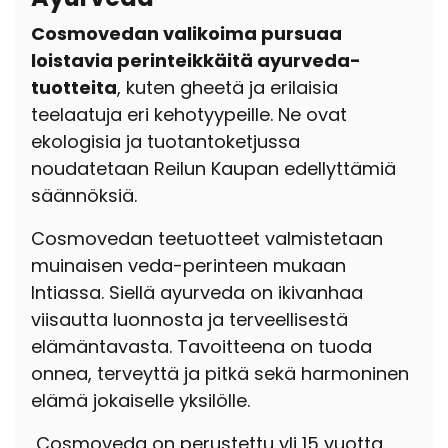
Cosmovedan valikoima pursuaa
loistavia perinteikkäitä ayurveda-
tuotteita
, kuten gheetä ja erilaisia
teelaatuja eri kehotyypeille. Ne ovat
ekologisia ja tuotantoketjussa
noudatetaan Reilun Kaupan edellyttämiä
säännöksiä.
Cosmovedan teetuotteet valmistetaan
muinaisen veda-perinteen mukaan
Intiassa. Siellä ayurveda on ikivanhaa
viisautta luonnosta ja terveellisestä
elämäntavasta. Tavoitteena on tuoda
onnea, terveyttä ja pitkä sekä harmoninen
elämä jokaiselle yksilölle.
Cosmoveda on perustettu yli 15 vuotta