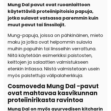
Mung Dal pavut ovat ruoanlaittoon
käytettäviä proteiinipitoisia papuja,
jotka sulavat vatsassa paremmin kuin
muut pavut tai linssilajit.
Mung-papuja, joissa on pähkinäinen, mieto
maku ja jotka ovat helpommin sulavia
muihin papuihin tai linsseihin verrattuna.
Niitä käytetään esimerkiksi paistosten,
keittojen ja salaattien valmistukseen
etenkin Intiassa. Niistä valmistetaan usein
myös paistettuja välipalaherkkuja.
Cosmoveda Mung Dal -pavut
ovat mahtavaa kasvikunnan
proteiinirikasta ravintoa
Mung Dal on myös ayurvedisen kitcharin