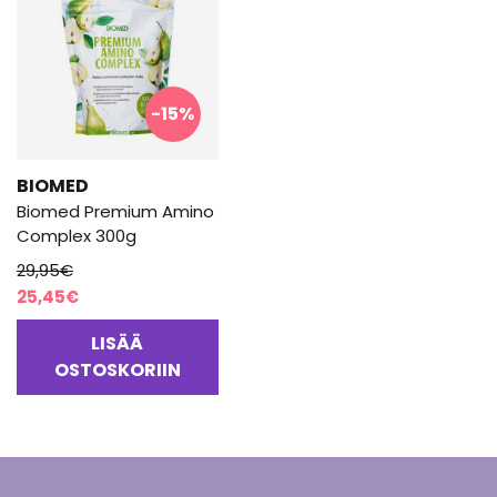
-15%
BIOMED
Biomed Premium Amino
Complex 300g
29,95
€
Alkuperäinen
Nykyinen
25,45
€
hinta
hinta
LISÄÄ
oli:
on:
OSTOSKORIIN
29,95€.
25,45€.