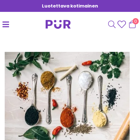
Luotettava kotimainen
0