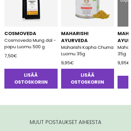
COSMOVEDA
MAHARISHI
MAHA
Cosmoveda Mung dal -
AYURVEDA
AYUR
papu Luomu 500 g
Maharishi Kapha Churna
Mahari
Luomu 35g
35g
7,50
€
9,95
€
9,95
€
LISÄÄ
LISÄÄ
OSTOSKORIIN
OSTOSKORIIN
MUUT POSTAUKSET AIHEESTA