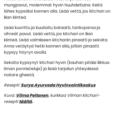
mungpavut, molemmat hyvin huuhdeltuina. Keitä
lähes kypsäksi kannen alla. Lisää vettä, jos kitchari on
liian kiinteä.
Lisää kuorittu ja kuutioitu bataatti, tankoparsa ja
vihreät pavut. Lisää vettä, jos kitchari on liian
kiinteä. Lisää valmiiseen kitchariin pinaatti ja sekoita.
Anna vetäytyä hetki kannen alla, jolloin pinaatti
kypsyy höyryn avulla.
Sekoita kypsynyt kitchari hyvin (kauhan pitäisi liikkua
ilman ponnisteluja) ja lisää tarjoilun yhteydessä
nokare gheetä.
Resepti:
Surya Ayurveda Hyvinvointikeskus
Kuva:
Vilma Peltonen
, kurkkaa Vilman kitchari-
resepti
täältä
.