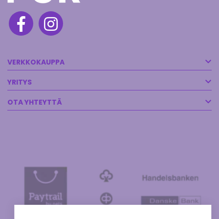
VERKKOKAUPPA
YRITYS
OTA YHTEYTTÄ