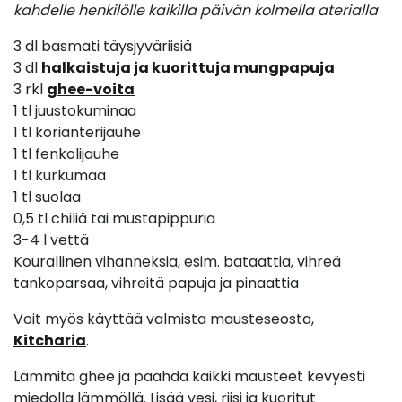
kahdelle henkilölle kaikilla päivän kolmella aterialla
3 dl basmati täysjyväriisiä
3 dl
halkaistuja ja kuorittuja mungpapuja
3 rkl
ghee-voita
1 tl juustokuminaa
1 tl korianterijauhe
1 tl fenkolijauhe
1 tl kurkumaa
1 tl suolaa
0,5 tl chiliä tai mustapippuria
3-4 l vettä
Kourallinen vihanneksia, esim. bataattia, vihreä
tankoparsaa, vihreitä papuja ja pinaattia
Voit myös käyttää valmista mausteseosta,
Kitcharia
.
Lämmitä ghee ja paahda kaikki mausteet kevyesti
miedolla lämmöllä. Lisää vesi, riisi ja kuoritut