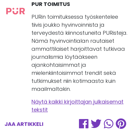
PUR TOIMITUS
PURin toimituksessa työskentelee
tiivis joukko hyvinvoinnista ja
terveydestä kiinnostuneita PURisteja.
Nämä hyvinvointialan rautaiset
ammattilaiset harjoittavat tutkivaa
journalismia löytääkseen
ajankohtaisimmat ja
mielenkiintoisimmat trendit sekä
tutkimukset niin kotimaasta kuin
maailmaltakin.
Näytä kaikki kirjoittajan julkaisemat
tekstit
JAA ARTIKKELI