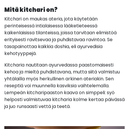
Mitä kitchari on?
Kitchari on maukas ateria, jota käytetään
perinteisessä intialaisessa lääketieteessä
kaikenlaisissa tilanteissa, joissa tarvitaan elimistöä
erityisesti ravitsevaa ja puhdistavaa ravintoa. Se
tasapainottaa kaikkia doshia, eli ayurvedisia
kehotyyppejä.
Kitcharia nautitaan ayurvedassa paastomaisesti
kehoa ja mieltä puhdistavana, mutta siitä valmistuu
yhtälailla myös herkullinen arkinen ateriakin. Sen
reseptiä voi muunnella kasviksia vaihtelemalla.
Lempeän kitcharipaaston kaava on simppeli: syö
helposti valmistuvaa kitcharia kolme kertaa päivässä
ja juo runsaasti vettä ja teetä.