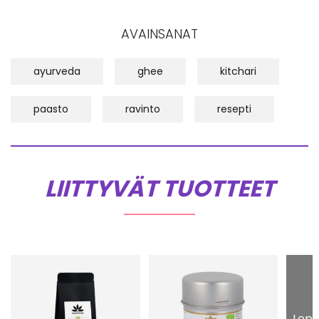
AVAINSANAT
ayurveda
ghee
kitchari
paasto
ravinto
resepti
LIITTYVÄT TUOTTEET
Lopp