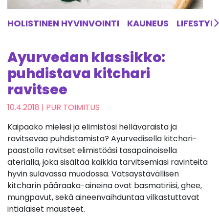
HOLISTINEN HYVINVOINTI
KAUNEUS
LIFESTYL
Ayurvedan klassikko:
puhdistava kitchari
ravitsee
10.4.2018
| PUR TOIMITUS
Kaipaako mielesi ja elimistösi hellävaraista ja
ravitsevaa puhdistamista? Ayurvedisella kitchari-
paastolla ravitset elimistöäsi tasapainoisella
aterialla, joka sisältää kaikkia tarvitsemiasi ravinteita
hyvin sulavassa muodossa. Vatsaystävällisen
kitcharin pääraaka-aineina ovat basmatiriisi, ghee,
mungpavut, sekä aineenvaihduntaa vilkastuttavat
intialaiset mausteet.