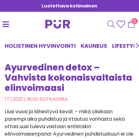
Luotettava kotimainen
0
HOLISTINEN HYVINVOINTI
KAUNEUS
LIFESTYL
Ayurvedinen detox –
Vahvista kokonaisvaltaista
elinvoimaasi
17.1.2021
| ROSI SOTKASIIRA
Uusi vuosi ja lähestyvä kevät – mikä olisikaan
parempi aika puhdistua ja irtautua vanhasta sekä
ottaa uusi tuleva vastaan entistäkin
elinvoimaisenpana! Ayurvedinen puhdistuskuuri ei ole