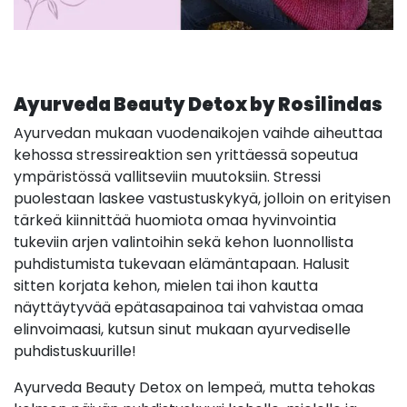
Ayurveda Beauty Detox by Rosilindas
Ayurvedan mukaan vuodenaikojen vaihde aiheuttaa
kehossa stressireaktion sen yrittäessä sopeutua
ympäristössä vallitseviin muutoksiin. Stressi
puolestaan laskee vastustuskykyä, jolloin on erityisen
tärkeä kiinnittää huomiota omaa hyvinvointia
tukeviin arjen valintoihin sekä kehon luonnollista
puhdistumista tukevaan elämäntapaan. Halusit
sitten korjata kehon, mielen tai ihon kautta
näyttäytyvää epätasapainoa tai vahvistaa omaa
elinvoimaasi, kutsun sinut mukaan ayurvediselle
puhdistuskuurille!
Ayurveda Beauty Detox on lempeä, mutta tehokas