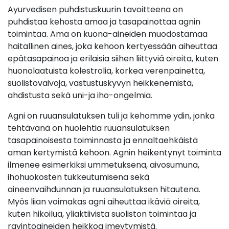
Ayurvedisen puhdistuskuurin tavoitteena on
puhdistaa kehosta amaa ja tasapainottaa agnin
toimintaa. Ama on kuona-aineiden muodostamaa
haitallinen aines, joka kehoon kertyessään aiheuttaa
epätasapainoa ja erilaisia siihen liittyviä oireita, kuten
huonolaatuista kolestrolia, korkea verenpainetta,
suolistovaivoja, vastustuskyvyn heikkenemistä,
ahdistusta sekä uni-ja iho-ongelmia.
Agni on ruuansulatuksen tuli ja kehomme ydin, jonka
tehtävänä on huolehtia ruuansulatuksen
tasapainoisesta toiminnasta ja ennaltaehkäistä
aman kertymistä kehoon. Agnin heikentynyt toiminta
ilmenee esimerkiksi ummetuksena, aivosumuna,
ihohuokosten tukkeutumisena sekä
aineenvaihdunnan ja ruuansulatuksen hitautena.
Myös liian voimakas agni aiheuttaa ikäviä oireita,
kuten hikoilua, yliaktiivista suoliston toimintaa ja
ravintoaineiden heikkoa imeytymistä.