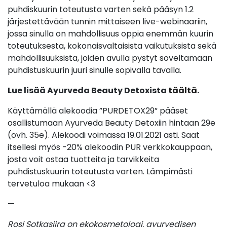
puhdiskuurin toteutusta varten sekä pääsyn 1.2
järjestettävään tunnin mittaiseen live-webinaariin,
jossa sinulla on mahdollisuus oppia enemmän kuurin
toteutuksesta, kokonaisvaltaisista vaikutuksista sekä
mahdollisuuksista, joiden avulla pystyt soveltamaan
puhdistuskuurin juuri sinulle sopivalla tavalla.
Lue lisää Ayurveda Beauty Detoxista
täältä
.
Käyttämällä alekoodia ”PURDETOX29” pääset
osallistumaan Ayurveda Beauty Detoxiin hintaan 29e
(ovh. 35e). Alekoodi voimassa 19.01.2021 asti. Saat
itsellesi myös -20% alekoodin PUR verkkokauppaan,
josta voit ostaa tuotteita ja tarvikkeita
puhdistuskuurin toteutusta varten. Lämpimästi
tervetuloa mukaan <3
—
Rosi Sotkasiira on ekokosmetologi, ayurvedisen