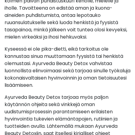
kolmen päivän puhdistuskuuri keholle, mielelle ja
iholle. Tavoitteena on edistää aman ja kuona-
aineiden puhdistumista, antaa lepotauko
ruuansulatukselle sekä luoda henkistä ja fyysistä
tasapainoa, minkä jälkeen voit tuntea olosi kevyeksi,
mielen virkeäksi ja ihosi hehkuvaksi.
Kyseessä ei ole pika-dietti, eikä tarkoitus ole
kannustaa sinua muuttamaan fyysistä tai henkistä
olemustasi. Ayurveda Beauty Detox vahvistaa
luonnollista elinvoimaasi sekä tarjoaa sinulle työkaluja
kokonaisvaltaisen hyvinvoinnin ja oman tietoisuutesi
lisäämiseen.
Ayurveda Beauty Detox tarjoaa myös paljon
käytännön ohjeita sekä vinkkejä oman
uudistumisprosessin parantamiseen erilaisten
hyvinvointia tukevien elämäntapojen, rutiinien ja
tuotteiden avulla. Lähtemällä mukaan Ayurveda
Beauty Detoxiin, saat itsellesi kirjalliset ohjeet