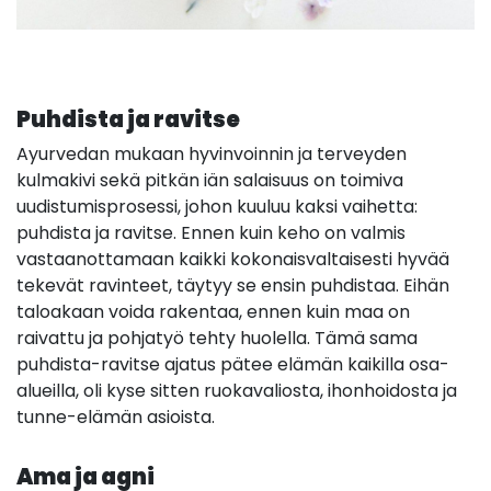
Puhdista ja ravitse
Ayurvedan mukaan hyvinvoinnin ja terveyden
kulmakivi sekä pitkän iän salaisuus on toimiva
uudistumisprosessi, johon kuuluu kaksi vaihetta:
puhdista ja ravitse. Ennen kuin keho on valmis
vastaanottamaan kaikki kokonaisvaltaisesti hyvää
tekevät ravinteet, täytyy se ensin puhdistaa. Eihän
taloakaan voida rakentaa, ennen kuin maa on
raivattu ja pohjatyö tehty huolella. Tämä sama
puhdista-ravitse ajatus pätee elämän kaikilla osa-
alueilla, oli kyse sitten ruokavaliosta, ihonhoidosta ja
tunne-elämän asioista.
Ama ja agni