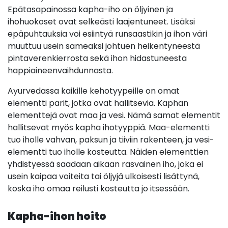
Epätasapainossa kapha-iho on öljyinen ja
ihohuokoset ovat selkeästi laajentuneet. Lisäksi
epäpuhtauksia voi esiintyä runsaastikin ja ihon väri
muuttuu usein sameaksi johtuen heikentyneestä
pintaverenkierrosta sekä ihon hidastuneesta
happiaineenvaihdunnasta.
Ayurvedassa kaikille kehotyypeille on omat
elementti parit, jotka ovat hallitsevia. Kaphan
elementtejä ovat maa ja vesi. Nämä samat elementit
hallitsevat myös kapha ihotyyppiä. Maa-elementti
tuo iholle vahvan, paksun ja tiiviin rakenteen, ja vesi-
elementti tuo iholle kosteutta. Näiden elementtien
yhdistyessä saadaan aikaan rasvainen iho, joka ei
usein kaipaa voiteita tai öljyjä ulkoisesti lisättynä,
koska iho omaa reilusti kosteutta jo itsessään.
Kapha-ihon hoito