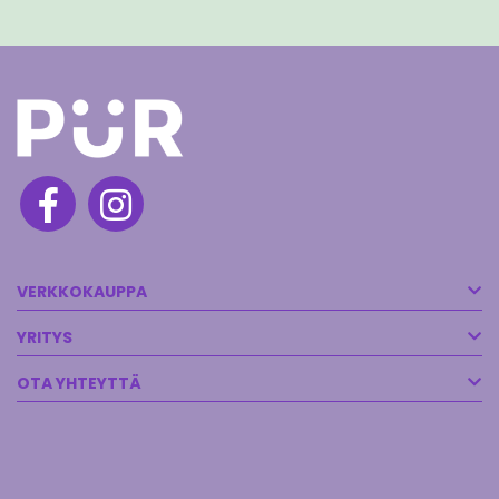
VERKKOKAUPPA
YRITYS
OTA YHTEYTTÄ