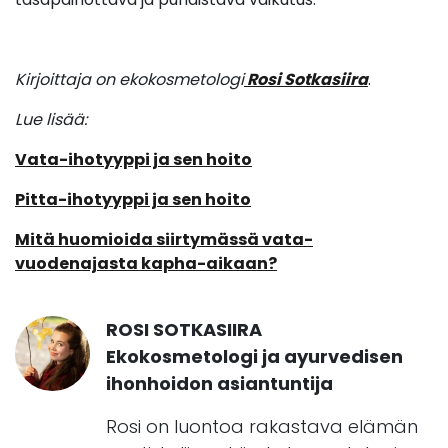
Kirjoittaja on ekokosmetologi
Rosi Sotkasiira
.
Lue lisää:
Vata-ihotyyppi ja sen hoito
Pitta-ihotyyppi ja sen hoito
Mitä huomioida siirtymässä vata-
vuodenajasta kapha-aikaan?
ROSI SOTKASIIRA
Ekokosmetologi ja ayurvedisen
ihonhoidon asiantuntija
Rosi on luontoa rakastava elämän