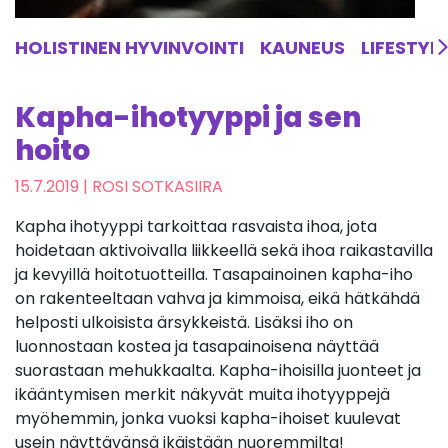
HOLISTINEN HYVINVOINTI
KAUNEUS
LIFESTYL
Kapha-ihotyyppi ja sen
hoito
15.7.2019
| ROSI SOTKASIIRA
Kapha ihotyyppi tarkoittaa rasvaista ihoa, jota
hoidetaan aktivoivalla liikkeellä sekä ihoa raikastavilla
ja kevyillä hoitotuotteilla. Tasapainoinen kapha-iho
on rakenteeltaan vahva ja kimmoisa, eikä hätkähdä
helposti ulkoisista ärsykkeistä. Lisäksi iho on
luonnostaan kostea ja tasapainoisena näyttää
suorastaan mehukkaalta. Kapha-ihoisilla juonteet ja
ikääntymisen merkit näkyvät muita ihotyyppejä
myöhemmin, jonka vuoksi kapha-ihoiset kuulevat
usein näyttävänsä ikäistään nuoremmilta!