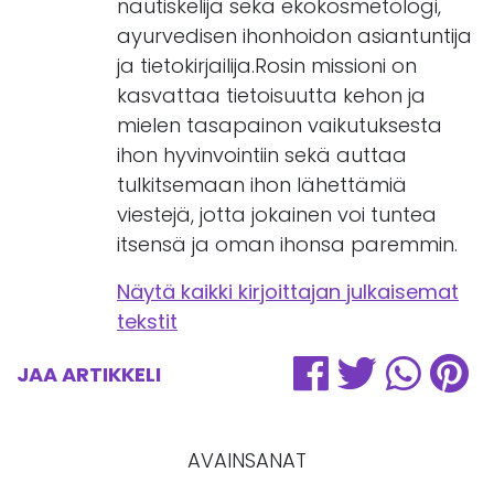
nautiskelija sekä ekokosmetologi,
ayurvedisen ihonhoidon asiantuntija
ja tietokirjailija.Rosin missioni on
kasvattaa tietoisuutta kehon ja
mielen tasapainon vaikutuksesta
ihon hyvinvointiin sekä auttaa
tulkitsemaan ihon lähettämiä
viestejä, jotta jokainen voi tuntea
itsensä ja oman ihonsa paremmin.
Näytä kaikki kirjoittajan julkaisemat
tekstit
JAA ARTIKKELI
AVAINSANAT