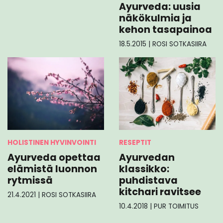
Ayurveda: uusia
näkökulmia ja
kehon tasapainoa
18.5.2015
|
ROSI SOTKASIIRA
HOLISTINEN HYVINVOINTI
RESEPTIT
Ayurveda opettaa
Ayurvedan
elämistä luonnon
klassikko:
rytmissä
puhdistava
kitchari ravitsee
21.4.2021
|
ROSI SOTKASIIRA
10.4.2018
|
PUR TOIMITUS