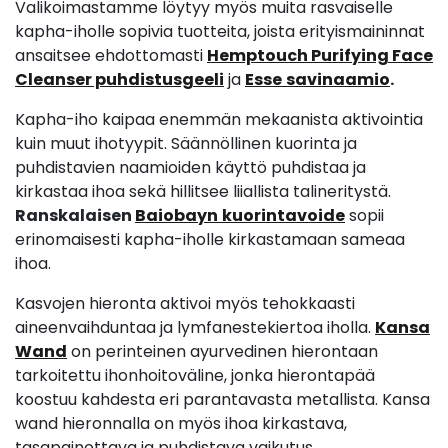
Valikoimastamme löytyy myös muita rasvaiselle
kapha-iholle sopivia tuotteita, joista erityismaininnat
ansaitsee ehdottomasti
Hemptouch Purifying Face
Cleanser puhdistusgeeli
ja
Esse
savinaamio
.
Kapha-iho kaipaa enemmän mekaanista aktivointia
kuin muut ihotyypit. Säännöllinen kuorinta ja
puhdistavien naamioiden käyttö puhdistaa ja
kirkastaa ihoa sekä hillitsee liiallista talineritystä.
Ranskalaisen
Baiobayn
kuorintavoide
sopii
erinomaisesti kapha-iholle kirkastamaan sameaa
ihoa.
Kasvojen hieronta aktivoi myös tehokkaasti
aineenvaihduntaa ja lymfanestekiertoa iholla.
Kansa
Wand
on perinteinen ayurvedinen hierontaan
tarkoitettu ihonhoitoväline, jonka hierontapää
koostuu kahdesta eri parantavasta metallista. Kansa
wand hieronnalla on myös ihoa kirkastava,
tasapainottava ja puhdistava vaikutus.