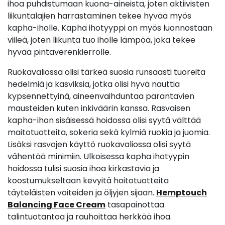
ihoa puhdistumaan kuona-aineista, joten aktiivisten
liikuntalajien harrastaminen tekee hyvää myös
kapha-iholle. Kapha ihotyyppi on myös luonnostaan
viileä, joten liikunta tuo iholle lämpöä, joka tekee
hyvää pintaverenkierrolle.
Ruokavaliossa olisi tärkeä suosia runsaasti tuoreita
hedelmiä ja kasviksia, jotka olisi hyvä nauttia
kypsennettyinä, aineenvaihduntaa parantavien
mausteiden kuten inkiväärin kanssa. Rasvaisen
kapha-ihon sisäisessä hoidossa olisi syytä välttää
maitotuotteita, sokeria sekä kylmiä ruokia ja juomia.
Lisäksi rasvojen käyttö ruokavaliossa olisi syytä
vähentää minimiin. Ulkoisessa kapha ihotyypin
hoidossa tulisi suosia ihoa kirkastavia ja
koostumukseltaan kevyitä hoitotuotteita
täyteläisten voiteiden ja öljyjen sijaan.
Hemptouch
Balancing Face Cream
tasapainottaa
talintuotantoa ja rauhoittaa herkkää ihoa.