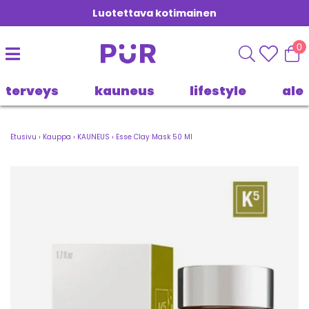
Luotettava kotimainen
0
terveys
kauneus
lifestyle
ale
Etusivu
›
Kauppa
›
KAUNEUS
›
Esse Clay Mask 50 Ml