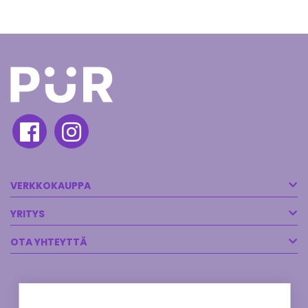
VERKKOKAUPPA
YRITYS
OTA YHTEYTTÄ