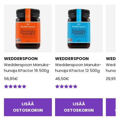
WEDDERSPOON
WEDDERSPOON
WED
Wedderspoon Manuka-
Wedderspoon Manuka-
Wedd
hunaja KFactor 16 500g
hunaja KFactor 12 500g
hunaj
56,95
€
46,50
€
29,95
Arvostelu
Arvostelu
tuotteesta:
tuotteesta:
5.00
/ 5
5.00
/ 5
LISÄÄ
LISÄÄ
OSTOSKORIIN
OSTOSKORIIN
O