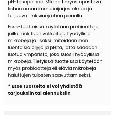
pH-tasapainoa. Mikrobit myös opastavat
kehon omaa immuunijärjestelmää ja
tuhoavat toksiineja ihon pinnalla.
Esse-tuotteissa käytetään prebiootteja,
joilla ruokitaan valikoituja hyödyllisiä
mikrobeja ja lisäksi imitoidaan ihon
luontaisia öljyjä ja pH:ta, jotta saadaan
luotua ympäristö, joka suosii hyödyllisiä
mikrobeja. Tietyissä tuotteissa käytetään
myös probiootteja eli eläviä mikrobeja
haluttujen tulosten saavuttamiseksi.
* Esse tuotteita ei voi yhdistää
tarjouksiin tai alennuksiin