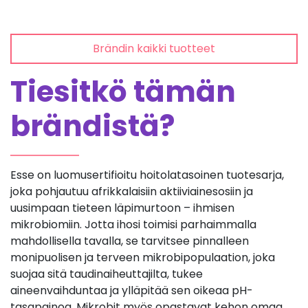
Brändin kaikki tuotteet
Tiesitkö tämän
brändistä?
Esse on luomusertifioitu hoitolatasoinen tuotesarja,
joka pohjautuu afrikkalaisiin aktiiviainesosiin ja
uusimpaan tieteen läpimurtoon – ihmisen
mikrobiomiin. Jotta ihosi toimisi parhaimmalla
mahdollisella tavalla, se tarvitsee pinnalleen
monipuolisen ja terveen mikrobipopulaation, joka
suojaa sitä taudinaiheuttajilta, tukee
aineenvaihduntaa ja ylläpitää sen oikeaa pH-
tasapainoa. Mikrobit myös opastavat kehon omaa