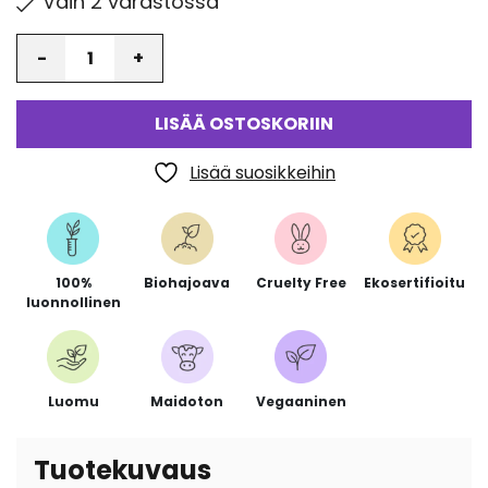
Vain 2 varastossa
Määrä
LISÄÄ OSTOSKORIIN
Lisää suosikkeihin
100%
Biohajoava
Cruelty Free
Ekosertifioitu
luonnollinen
Luomu
Maidoton
Vegaaninen
Tuotekuvaus