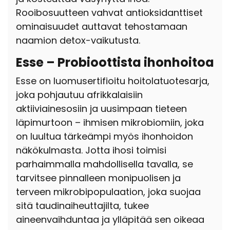
Rooibosuutteen vahvat antioksidanttiset
ominaisuudet auttavat tehostamaan
naamion detox-vaikutusta.
Esse – Probioottista ihonhoitoa
Esse on luomusertifioitu hoitolatuotesarja,
joka pohjautuu afrikkalaisiin
aktiiviainesosiin ja uusimpaan tieteen
läpimurtoon – ihmisen mikrobiomiin, joka
on luultua tärkeämpi myös ihonhoidon
näkökulmasta. Jotta ihosi toimisi
parhaimmalla mahdollisella tavalla, se
tarvitsee pinnalleen monipuolisen ja
terveen mikrobipopulaation, joka suojaa
sitä taudinaiheuttajilta, tukee
aineenvaihduntaa ja ylläpitää sen oikeaa