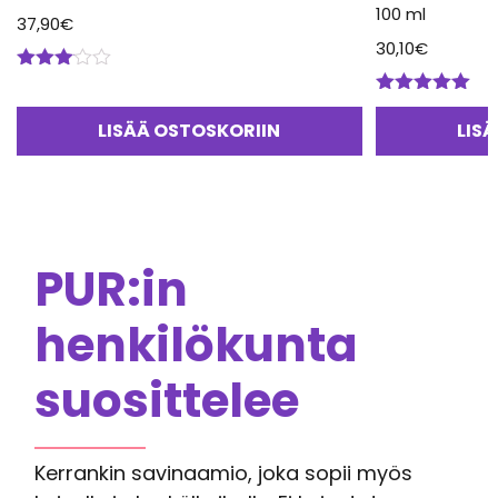
100 ml
37,90
€
30,10
€
Arvostelu
tuotteesta:
Arvostelu
3.00
/
tuotteesta:
LISÄÄ OSTOSKORIIN
LIS
5
5.00
/ 5
PUR:in
henkilökunta
suosittelee
Kerrankin savinaamio, joka sopii myös