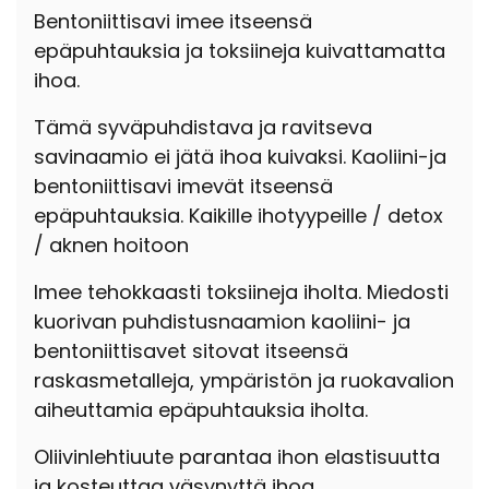
Bentoniittisavi imee itseensä
epäpuhtauksia ja toksiineja kuivattamatta
ihoa.
Tämä syväpuhdistava ja ravitseva
savinaamio ei jätä ihoa kuivaksi. Kaoliini-ja
bentoniittisavi imevät itseensä
epäpuhtauksia. Kaikille ihotyypeille / detox
/ aknen hoitoon
Imee tehokkaasti toksiineja iholta. Miedosti
kuorivan puhdistusnaamion kaoliini- ja
bentoniittisavet sitovat itseensä
raskasmetalleja, ympäristön ja ruokavalion
aiheuttamia epäpuhtauksia iholta.
Oliivinlehtiuute parantaa ihon elastisuutta
ja kosteuttaa väsynyttä ihoa.