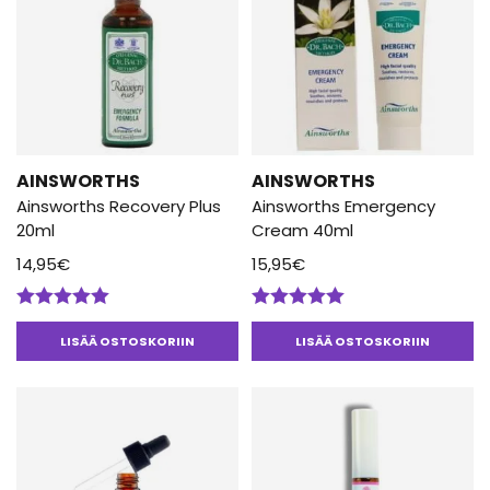
AINSWORTHS
AINSWORTHS
Ainsworths Recovery Plus
Ainsworths Emergency
20ml
Cream 40ml
14,95
€
15,95
€
Arvostelu
Arvostelu
tuotteesta:
tuotteesta:
LISÄÄ OSTOSKORIIN
LISÄÄ OSTOSKORIIN
5.00
/ 5
5.00
/ 5