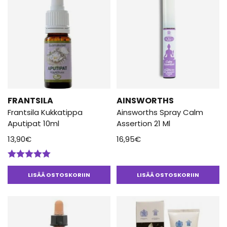
FRANTSILA
AINSWORTHS
Frantsila Kukkatippa
Ainsworths Spray Calm
Aputipat 10ml
Assertion 21 Ml
13,90
€
16,95
€
Arvostelu
tuotteesta:
LISÄÄ OSTOSKORIIN
LISÄÄ OSTOSKORIIN
5.00
/ 5