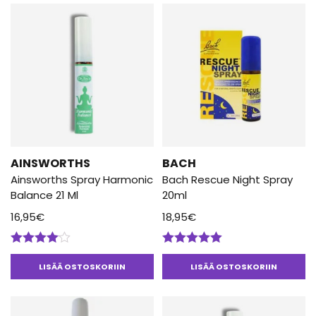
AINSWORTHS
BACH
Ainsworths Spray Harmonic
Bach Rescue Night Spray
Balance 21 Ml
20ml
16,95
€
18,95
€
Arvostelu
Arvostelu
tuotteesta:
tuotteesta:
LISÄÄ OSTOSKORIIN
LISÄÄ OSTOSKORIIN
4.00
/ 5
5.00
/ 5