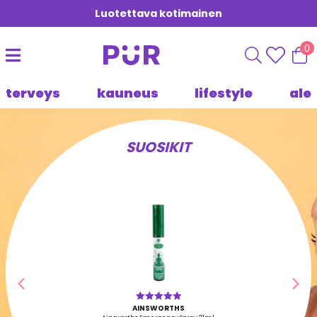
Luotettava kotimainen
0
terveys
kauneus
lifestyle
ale
SUOSIKIT
Edellinen
Seu
AINSWORTHS
Arvostelu