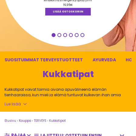
tuotteesta:
Ainsworths Emergency Spray 21ml
5.00
/ 5
16,95
€
LISÄÄ OSTOSKORIIN
SUOSITUIMMAT TERVEYSTUOTTEET
AYURVEDA
HOM
Kukkatipat
Kukkatipat voivat toimia oivana apuvälineenä elämän
tienhaaroissa, kun mieli ja elämä tuntuvat kulkevan ihan omia
polkujaan ja kaipaat takaisin oikealle tielle. Täältä löydät laajan
Lue lisää
valikoiman kukkatippasekoituksia sekä yksittäisiä kukkatippoja
tueksi erilaisiin elämän ongelmatilanteisiin.
Etusivu
›
Kauppa
›
TERVEYS
›
Kukkatipat
RAJAA