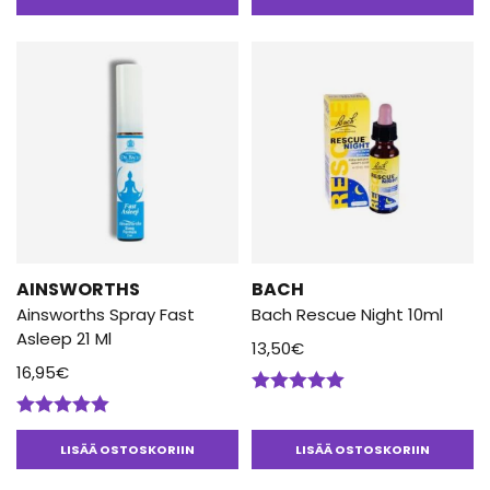
5.00
/ 5
AINSWORTHS
BACH
Ainsworths Spray Fast
Bach Rescue Night 10ml
Asleep 21 Ml
13,50
€
16,95
€
Arvostelu
tuotteesta:
Arvostelu
5.00
/ 5
tuotteesta:
LISÄÄ OSTOSKORIIN
LISÄÄ OSTOSKORIIN
5.00
/ 5