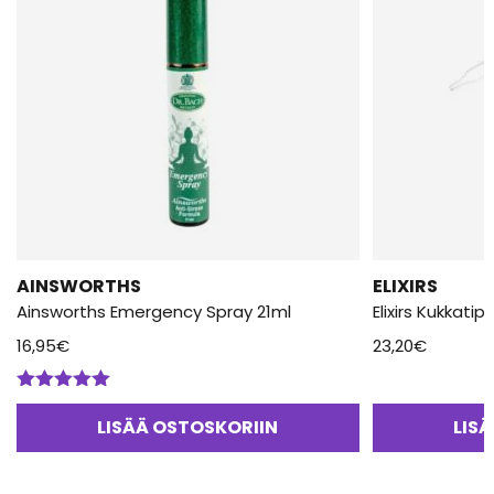
AINSWORTHS
ELIXIRS
Ainsworths Emergency Spray 21ml
Elixirs Kukkati
16,95
€
23,20
€
Arvostelu
tuotteesta:
LISÄÄ OSTOSKORIIN
LIS
5.00
/ 5