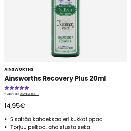
AINSWORTHS
Ainsworths Recovery Plus 20ml
2
ARVIOTA
ARVIOI TUOTE
Arvio
2
5.00
5:stä
14,95
€
perustuen
asiakkaan
arvotukseen.
Sisältää kahdeksaa eri kukkatippaa
Torjuu pelkoa, ahdistusta sekä