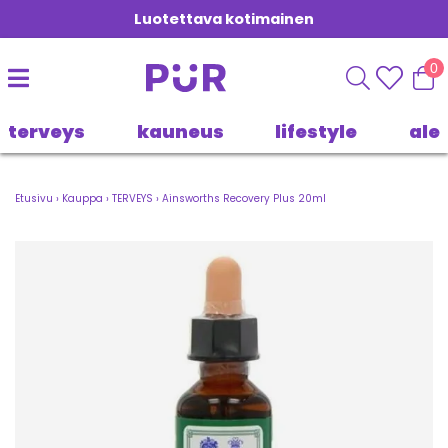
Luotettava kotimainen
0
terveys
kauneus
lifestyle
ale
Etusivu
›
Kauppa
›
TERVEYS
›
Ainsworths Recovery Plus 20ml