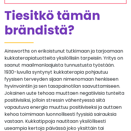
Tiesitkö tämän
brändistä?
Ainsworths on erikoistunut tutkimaan ja tarjoamaan
kukkaterapiatuotteita yksilöllisiin tarpeisiin. Yritys on
saanut maailmanlaajuista tunnustusta työstään.
1930-luvulla syntynyt kukkaterapia pohjautuu
fyysisen terveyden sijaan nimenomaan henkiseen
hyvinvointiin ja sen tasapainotilan saavuttamiseen.
Jokainen uute tehoaa muuttaen negatiivisia tunteita
positiivisiksi, jolloin stressin vähentyessä siitä
vapautuva energia muuttuu positiiviseksi ja auttaen
kehoa toimimaan luonnollisesti fyysisiä sairauksia
vastaan. Kukkatippoja nautitaan yksilöllisesti
useampia kertoja päivässä joko yksittäin tai