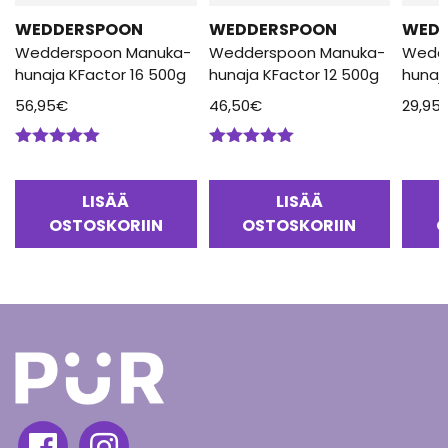
WEDDERSPOON
WEDDERSPOON
WED
Wedderspoon Manuka-
Wedderspoon Manuka-
Wedd
hunaja KFactor 16 500g
hunaja KFactor 12 500g
hunaj
56,95
€
46,50
€
29,95
Arvostelu
Arvostelu
tuotteesta:
tuotteesta:
5.00
/ 5
5.00
/ 5
LISÄÄ
LISÄÄ
OSTOSKORIIN
OSTOSKORIIN
O