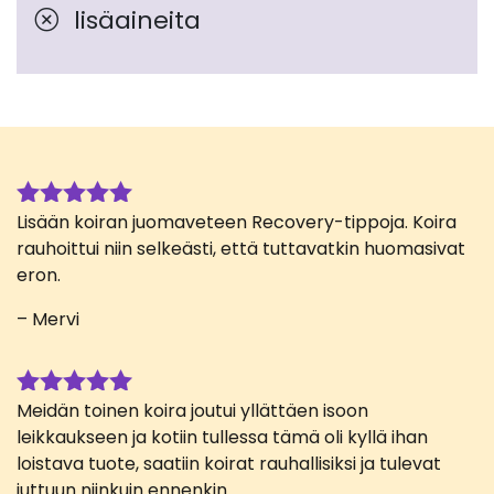
lisäaineita
Lisään koiran juomaveteen Recovery-tippoja. Koira
Arvostelu
tuotteesta:
rauhoittui niin selkeästi, että tuttavatkin huomasivat
5
/ 5
eron.
– Mervi
Meidän toinen koira joutui yllättäen isoon
Arvostelu
tuotteesta:
leikkaukseen ja kotiin tullessa tämä oli kyllä ihan
5
/ 5
loistava tuote, saatiin koirat rauhallisiksi ja tulevat
juttuun niinkuin ennenkin.