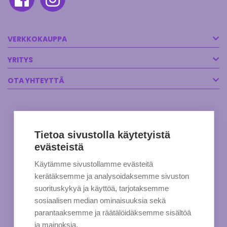
VERKKOKAUPPA
YRITYS
OTA YHTEYTTÄ
Tietoa sivustolla käytetyistä
evästeistä
Käytämme sivustollamme evästeitä
kerätäksemme ja analysoidaksemme sivuston
suorituskykyä ja käyttöä, tarjotaksemme
sosiaalisen median ominaisuuksia sekä
parantaaksemme ja räätälöidäksemme sisältöä
ja mainoksia.