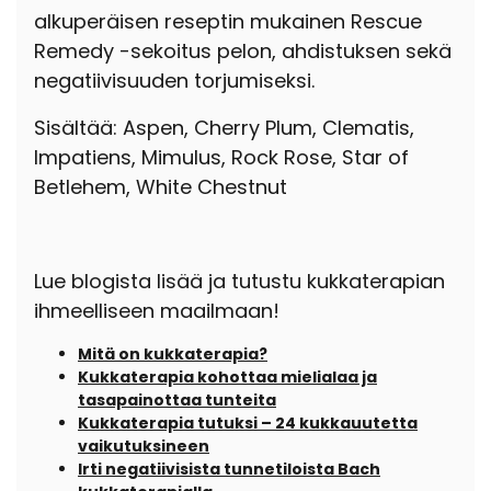
alkuperäisen reseptin mukainen Rescue
Remedy -sekoitus pelon, ahdistuksen sekä
negatiivisuuden torjumiseksi.
Sisältää: Aspen, Cherry Plum, Clematis,
Impatiens, Mimulus, Rock Rose, Star of
Betlehem, White Chestnut
Lue blogista lisää ja tutustu kukkaterapian
ihmeelliseen maailmaan!
Mitä on kukkaterapia?
Kukkaterapia kohottaa mielialaa ja
tasapainottaa tunteita
Kukkaterapia tutuksi – 24 kukkauutetta
vaikutuksineen
Irti negatiivisista tunnetiloista Bach