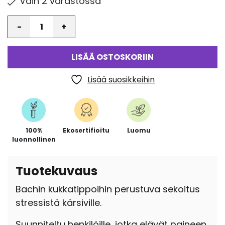
Vain 2 varastossa
Määrä
LISÄÄ OSTOSKORIIN
Lisää suosikkeihin
100%
Ekosertifioitu
Luomu
luonnollinen
Tuotekuvaus
Bachin kukkatippoihin perustuva sekoitus
stressistä kärsiville.
Suunniteltu henkilöille, jotka elävät paineen