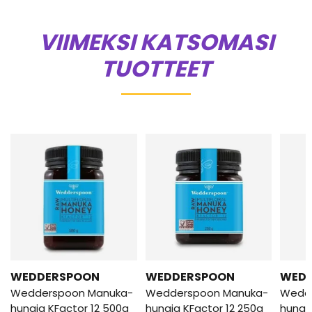
VIIMEKSI KATSOMASI
TUOTTEET
WEDDERSPOON
WEDDERSPOON
WED
Wedderspoon Manuka-
Wedderspoon Manuka-
Wedd
hunaja KFactor 12 500g
hunaja KFactor 12 250g
hunaj