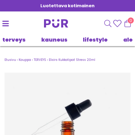
Luotettava kotimainen
0
terveys
kauneus
lifestyle
ale
Etusivu
›
Kauppa
›
TERVEYS
›
Elixirs Kukkatipat Stress 20ml