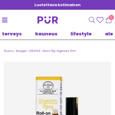
Luotettava kotimainen
0
terveys
kauneus
lifestyle
ale
Etusivu
›
Kauppa
›
LIFESTYLE
›
Elixirs Öljy Urgences 10ml