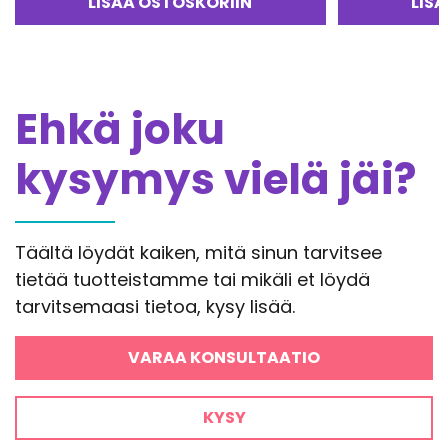
LISÄÄ OSTOSKORIIN
LIS
5.00
/ 5
Ehkä joku
kysymys vielä jäi?
Täältä löydät kaiken, mitä sinun tarvitsee
tietää tuotteistamme tai mikäli et löydä
tarvitsemaasi tietoa, kysy lisää.
VARAA KONSULTAATIO
KYSY