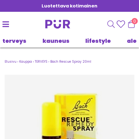
Luotettava kotimainen
0
terveys
kauneus
lifestyle
ale
Etusivu
›
Kauppa
›
TERVEYS
›
Bach Rescue Spray 20ml