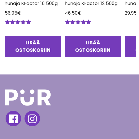
hunaja KFactor 16 500g
hunaja KFactor 12 500g
hunaj
56,95
€
46,50
€
29,95
Arvostelu
Arvostelu
tuotteesta:
tuotteesta:
5.00
/ 5
5.00
/ 5
LISÄÄ
LISÄÄ
OSTOSKORIIN
OSTOSKORIIN
O