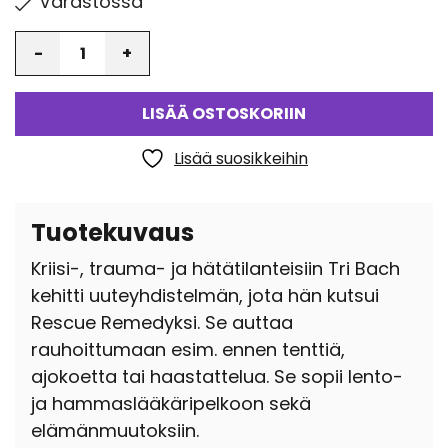
Varastossa
Määrä
LISÄÄ OSTOSKORIIN
Lisää suosikkeihin
Tuotekuvaus
Kriisi-, trauma- ja hätätilanteisiin Tri Bach
kehitti uuteyhdistelmän, jota hän kutsui
Rescue Remedyksi. Se auttaa
rauhoittumaan esim. ennen tenttiä,
ajokoetta tai haastattelua. Se sopii lento-
ja hammaslääkäripelkoon sekä
elämänmuutoksiin.