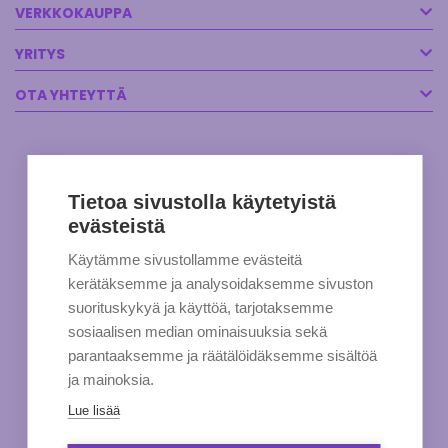
VERKKOKAUPPA
YRITYS
OTA YHTEYTTÄ
Tietoa sivustolla käytetyistä
evästeistä
Käytämme sivustollamme evästeitä
kerätäksemme ja analysoidaksemme sivuston
suorituskykyä ja käyttöä, tarjotaksemme
sosiaalisen median ominaisuuksia sekä
parantaaksemme ja räätälöidäksemme sisältöä
ja mainoksia.
Lue lisää