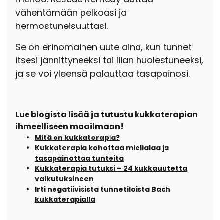
vähentämään pelkoasi ja
hermostuneisuuttasi.
Se on erinomainen uute aina, kun tunnet
itsesi jännittyneeksi tai liian huolestuneeksi,
ja se voi yleensä palauttaa tasapainosi.
Lue blogista lisää ja tutustu kukkaterapian
ihmeelliseen maailmaan!
Mitä on kukkaterapia?
Kukkaterapia kohottaa mielialaa ja
tasapainottaa tunteita
Kukkaterapia tutuksi – 24 kukkauutetta
vaikutuksineen
Irti negatiivisista tunnetiloista Bach
kukkaterapialla