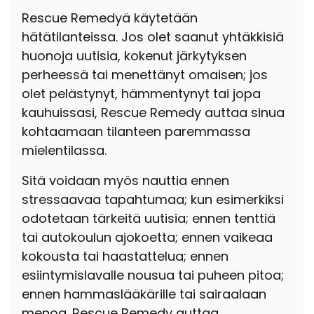
Rescue Remedyä käytetään
hätätilanteissa. Jos olet saanut yhtäkkisiä
huonoja uutisia, kokenut järkytyksen
perheessä tai menettänyt omaisen; jos
olet pelästynyt, hämmentynyt tai jopa
kauhuissasi, Rescue Remedy auttaa sinua
kohtaamaan tilanteen paremmassa
mielentilassa.
Sitä voidaan myös nauttia ennen
stressaavaa tapahtumaa; kun esimerkiksi
odotetaan tärkeitä uutisia; ennen tenttiä
tai autokoulun ajokoetta; ennen vaikeaa
kokousta tai haastattelua; ennen
esiintymislavalle nousua tai puheen pitoa;
ennen hammaslääkärille tai sairaalaan
menoa. Rescue Remedy auttaa