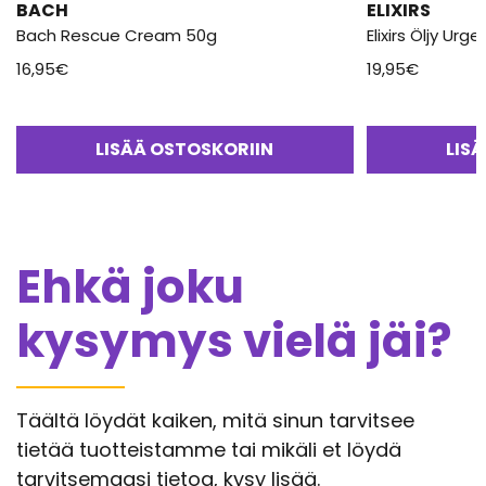
BACH
ELIXIRS
Bach Rescue Cream 50g
Elixirs Öljy Urg
16,95
€
19,95
€
LISÄÄ OSTOSKORIIN
LIS
Ehkä joku
kysymys vielä jäi?
Täältä löydät kaiken, mitä sinun tarvitsee
tietää tuotteistamme tai mikäli et löydä
tarvitsemaasi tietoa, kysy lisää.