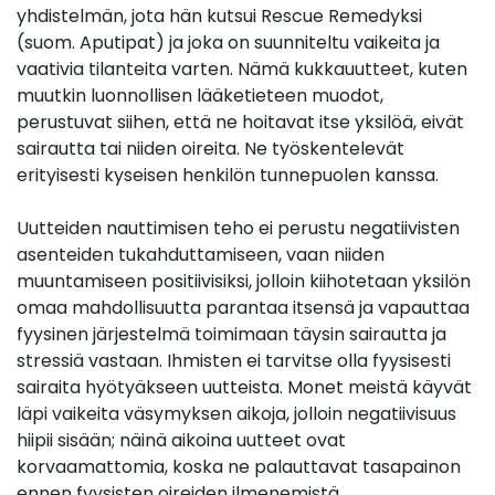
yhdistelmän, jota hän kutsui Rescue Remedyksi
(suom. Aputipat) ja joka on suunniteltu vaikeita ja
vaativia tilanteita varten. Nämä kukkauutteet, kuten
muutkin luonnollisen lääketieteen muodot,
perustuvat siihen, että ne hoitavat itse yksilöä, eivät
sairautta tai niiden oireita. Ne työskentelevät
erityisesti kyseisen henkilön tunnepuolen kanssa.
Uutteiden nauttimisen teho ei perustu negatiivisten
asenteiden tukahduttamiseen, vaan niiden
muuntamiseen positiivisiksi, jolloin kiihotetaan yksilön
omaa mahdollisuutta parantaa itsensä ja vapauttaa
fyysinen järjestelmä toimimaan täysin sairautta ja
stressiä vastaan. Ihmisten ei tarvitse olla fyysisesti
sairaita hyötyäkseen uutteista. Monet meistä käyvät
läpi vaikeita väsymyksen aikoja, jolloin negatiivisuus
hiipii sisään; näinä aikoina uutteet ovat
korvaamattomia, koska ne palauttavat tasapainon
ennen fyysisten oireiden ilmenemistä.