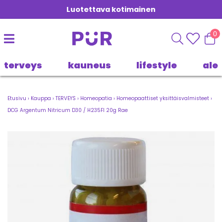
Luotettava kotimainen
0
terveys
kauneus
lifestyle
ale
Etusivu
›
Kauppa
›
TERVEYS
›
Homeopatia
›
Homeopaattiset yksittäisvalmisteet
›
DCG Argentum Nitricum D30 / H235FI 20g Rae