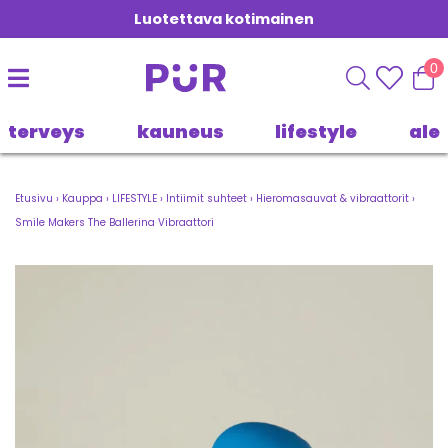
Luotettava kotimainen
0
terveys
kauneus
lifestyle
ale
Etusivu
›
Kauppa
›
LIFESTYLE
›
Intiimit suhteet
›
Hieromasauvat & vibraattorit
›
Smile Makers The Ballerina Vibraattori