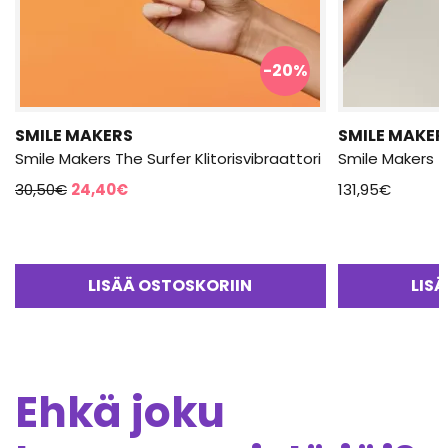
-20%
SMILE MAKERS
SMILE MAKER
Smile Makers The Surfer Klitorisvibraattori
Smile Makers Th
Alkuperäinen
Nykyinen
30,50
€
24,40
€
131,95
€
hinta
hinta
oli:
on:
30,50€.
24,40€.
LISÄÄ OSTOSKORIIN
LIS
Ehkä joku