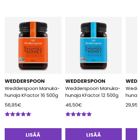
WEDDERSPOON
WEDDERSPOON
WED
Wedderspoon Manuka-
Wedderspoon Manuka-
Wedd
hunaja KFactor 16 500g
hunaja KFactor 12 500g
hunaj
56,95
€
46,50
€
29,95
Arvostelu
Arvostelu
tuotteesta:
tuotteesta:
5.00
/ 5
5.00
/ 5
LISÄÄ
LISÄÄ