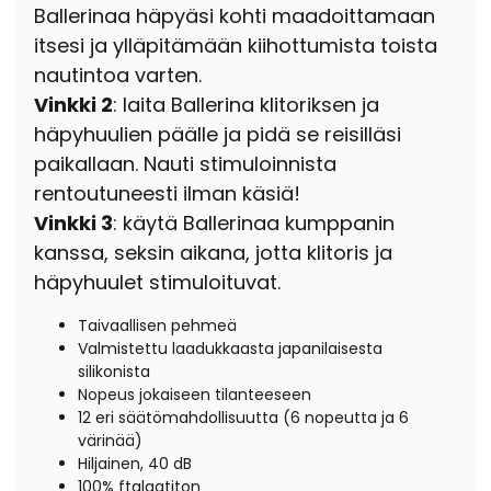
Ballerinaa häpyäsi kohti maadoittamaan
itsesi ja ylläpitämään kiihottumista toista
nautintoa varten.
Vinkki 2
: laita Ballerina klitoriksen ja
häpyhuulien päälle ja pidä se reisilläsi
paikallaan. Nauti stimuloinnista
rentoutuneesti ilman käsiä!
Vinkki 3
: käytä Ballerinaa kumppanin
kanssa, seksin aikana, jotta klitoris ja
häpyhuulet stimuloituvat.
Taivaallisen pehmeä
Valmistettu laadukkaasta japanilaisesta
silikonista
Nopeus jokaiseen tilanteeseen
12 eri säätömahdollisuutta (6 nopeutta ja 6
värinää)
Hiljainen, 40 dB
100% ftalaatiton