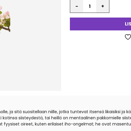
Määrä
LI
le, ja sitä suositellaan niille, jotka tuntevat itsensä likaisiksi j
kotinsa siisteydestä, tai heillä on mentaalinen pakkomielle siist
avat fyysiset oireet, kuten erilaiset iho-ongelmat; he ovat masent