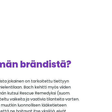
ämän brändistä?
oista jokainen on tarkoitettu tiettyyn
mielentilaan. Bach kehitti myös viiden
 hän kutsui Rescue Remedyksi (suom.
eltu vaikeita ja vaativia tilanteita varten.
muutkin luonnollisen lääketieteen
että ne hoitavat itse yksilöä, eivät