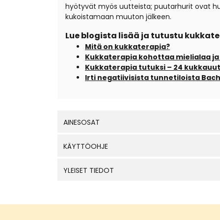
hyötyvät myös uutteista; puutarhurit ovat
kukoistamaan muuton jälkeen.
Lue blogista lisää ja tutustu kukka
Mitä on kukkaterapia?
Kukkaterapia kohottaa mielialaa ja
Kukkaterapia tutuksi – 24 kukkauu
Irti negatiivisista tunnetiloista Ba
AINESOSAT
KÄYTTÖOHJE
YLEISET TIEDOT