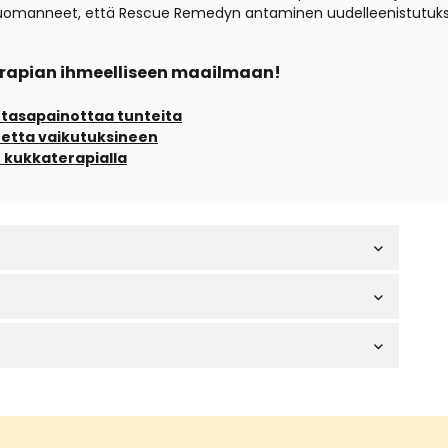
 huomanneet, että Rescue Remedyn antaminen uudelleenistutuks
terapian ihmeelliseen maailmaan!
 tasapainottaa tunteita
tetta vaikutuksineen
ch kukkaterapialla