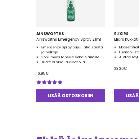
AINSWORTHS
ELIXIRS
Ainsworths Emergency Spray 21ml
Elixirs Kukka
Emergency Spray torjuu ahdistusta
Ekosertifio
ja pelkoja
Luonnollis
Sopii myös lapsille sekä eläimille
Auttaa löy
Tuote ei sisällä alkoholia
23,20
€
16,95
€
Arvostelu
tuotteesta:
LISÄÄ OSTOSKORIIN
LISÄÄ
5.00
/ 5