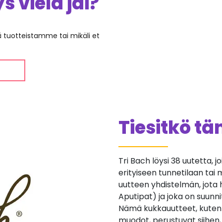
 vielä jäi?
ää tuotteistamme tai mikäli et
Tiesitkö t
Tri Bach löysi 38 uutetta, j
erityiseen tunnetilaan tai 
uutteen yhdistelmän, jota
Aputipat) ja joka on suunnit
Nämä kukkauutteet, kuten 
muodot, perustuvat siihen, 