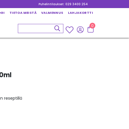
Puhelintilaukset: 029 3400 254
OGI
TIETOA MEISTÄ
VALMENNUS
LAHJAKORTTI
0
20ml
n reseptillä