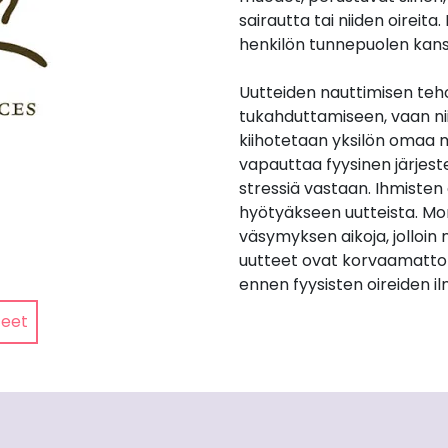
sairautta tai niiden oireita
henkilön tunnepuolen kans
Uutteiden nauttimisen teho
tukahduttamiseen, vaan niid
kiihotetaan yksilön omaa m
vapauttaa fyysinen järjest
stressiä vastaan. Ihmisten e
hyötyäkseen uutteista. Mon
väsymyksen aikoja, jolloin n
uutteet ovat korvaamatto
ennen fyysisten oireiden i
teet