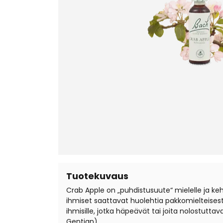
Tuotekuvaus
Crab Apple on „puhdistusuute“ mielelle ja kehol
ihmiset saattavat huolehtia pakkomielteisesti 
ihmisille, jotka häpeävät tai joita nolostutt
Gentian).