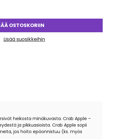
SÄÄ OSTOSKORIIN
Lisää suosikkeihin
a kärsivät heikosta minäkuvasta. Crab Apple –
eydestä ja pikkuasioista. Crab Apple sopii
uneita, jos hoito epäonnistuu (ks. myös