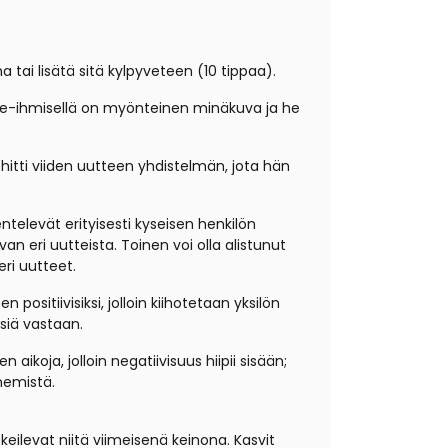
 tai lisätä sitä kylpyveteen (10 tippaa).
pple-ihmisellä on myönteinen minäkuva ja he
kehitti viiden uutteen yhdistelmän, jota hän
ntelevät erityisesti kyseisen henkilön
an eri uutteista. Toinen voi olla alistunut
ri uutteet.
itiivisiksi, jolloin kiihotetaan yksilön
siä vastaan.
aikoja, jolloin negatiivisuus hiipii sisään;
nemistä.
keilevat niitä viimeisenä keinona. Kasvit