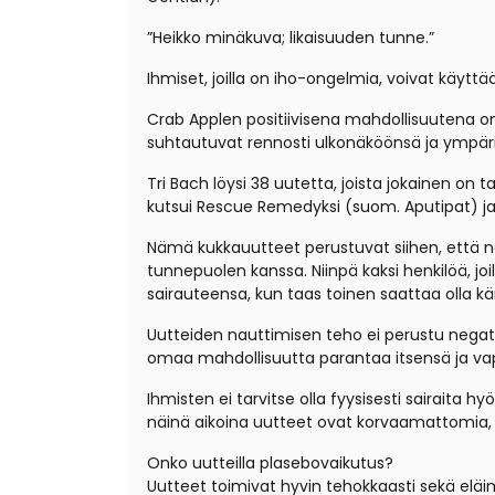
”Heikko minäkuva; likaisuuden tunne.”
Ihmiset, joilla on iho-ongelmia, voivat käytt
Crab Applen positiivisena mahdollisuutena on
suhtautuvat rennosti ulkonäköönsä ja ympär
Tri Bach löysi 38 uutetta, joista jokainen on 
kutsui Rescue Remedyksi (suom. Aputipat) ja j
Nämä kukkauutteet perustuvat siihen, että ne h
tunnepuolen kanssa. Niinpä kaksi henkilöä, joi
sairauteensa, kun taas toinen saattaa olla k
Uutteiden nauttimisen teho ei perustu negatii
omaa mahdollisuutta parantaa itsensä ja vap
Ihmisten ei tarvitse olla fyysisesti sairaita h
näinä aikoina uutteet ovat korvaamattomia, 
Onko uutteilla plasebovaikutus?
Uutteet toimivat hyvin tehokkaasti sekä eläimi