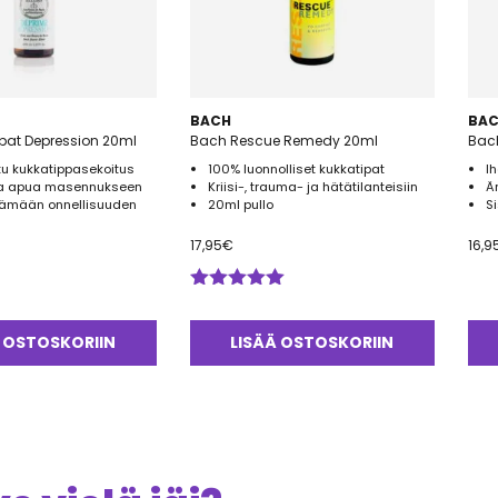
BACH
BA
tipat Depression 20ml
Bach Rescue Remedy 20ml
Bac
itu kukkatippasekoitus
100% luonnolliset kukkatipat
I
ta apua masennukseen
Kriisi-, trauma- ja hätätilanteisiin
Är
tämään onnellisuuden
20ml pullo
S
17,95
€
16,9
Arvostelu
tuotteesta:
5.00
/ 5
 OSTOSKORIIN
LISÄÄ OSTOSKORIIN