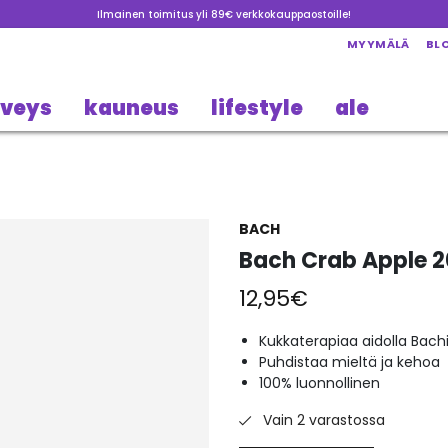
Ilmainen toimitus yli 89€ verkkokauppaostoille!
MYYMÄLÄ
BL
rveys
kauneus
lifestyle
ale
BACH
Bach Crab Apple 
12,95
€
Kukkaterapiaa aidolla Bachi
Puhdistaa mieltä ja kehoa
100% luonnollinen
Vain 2 varastossa