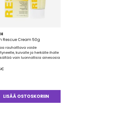
CH
h Rescue Cream 50g
hoa rauhoittava voide
tyneelle, kuivalle ja herkälle iholle
isältää vain luonnollisia ainesosia
5
€
LISÄÄ OSTOSKORIIN