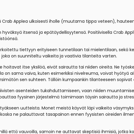
ää Crab Applea ulkoisesti iholle (muutama tippa veteen), hauteena
 hyväksyä itsensä ja epätäydellisyytensä. Positiivisella Crab A
istöönsä.
tarkoitettu tiettyyn erityiseen tunnetilaan tai mielentilaan, sekä 
oka on suunniteltu vaikeita ja vaativia tilanteita varten.
oitavat itse yksilöä, eivät sairautta tai niiden oireita. Ne työske
lla on sama vaiva, kuten esimerkiksi nivelreuma, voivat hyötyä aiv
ärsimätön sen suhteen. Tällöin kumpaankin tilanteeseen sopivat e
visten asenteiden tukahduttamiseen, vaan niiden muuntamiseen pos
auttaa fyysinen järjestelmä toimimaan täysin sairautta ja stres
yötyäkseen uutteista. Monet meistä käyvät läpi vaikeita väsymyksen 
koska ne palauttavat tasapainon ennen fyysisten oireiden ilme
llä että vauvoilla, samoin ne auttavat skeptisiä ihmisiä, jotka ko