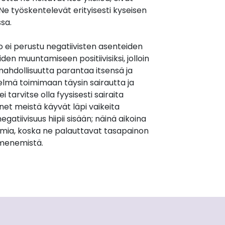
. Ne työskentelevät erityisesti kyseisen
sa.
 ei perustu negatiivisten asenteiden
en muuntamiseen positiivisiksi, jolloin
ahdollisuutta parantaa itsensä ja
elmä toimimaan täysin sairautta ja
i tarvitse olla fyysisesti sairaita
et meistä käyvät läpi vaikeita
egatiivisuus hiipii sisään; näinä aikoina
mia, koska ne palauttavat tasapainon
lmenemistä.