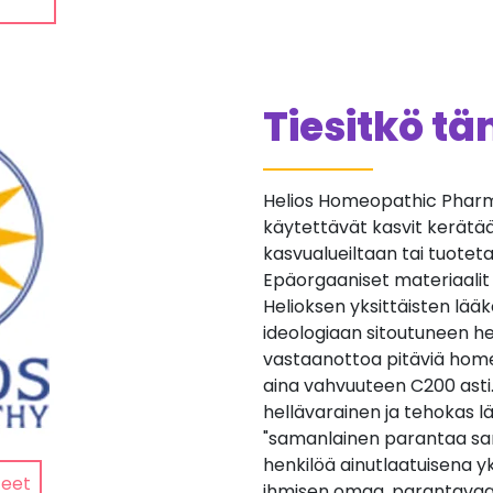
Tiesitkö t
Helios Homeopathic Pharma
käytettävät kasvit kerätään 
kasvualueiltaan tai tuotetaan
Epäorgaaniset materiaalit
Helioksen yksittäisten lä
ideologiaan sitoutuneen he
vastaanottoa pitäviä home
aina vahvuuteen C200 asti
hellävarainen ja tehokas lä
"samanlainen parantaa sa
henkilöä ainutlaatuisena yk
teet
ihmisen omaa, parantavaa