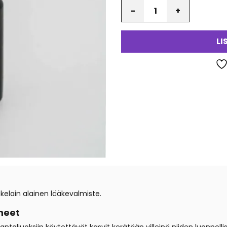
Määrä
LI
kelain alainen lääkevalmiste.
neet