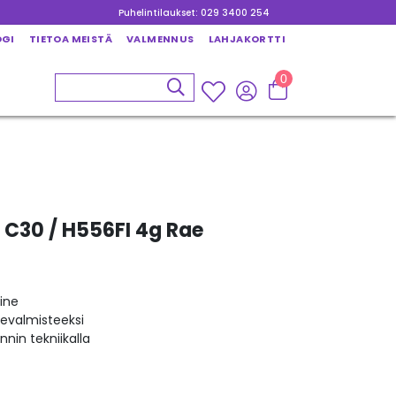
Puhelintilaukset: 029 3400 254
OGI
TIETOA MEISTÄ
VALMENNUS
LAHJAKORTTI
0
a C30 / H556FI 4g Rae
ine
kevalmisteeksi
nin tekniikalla