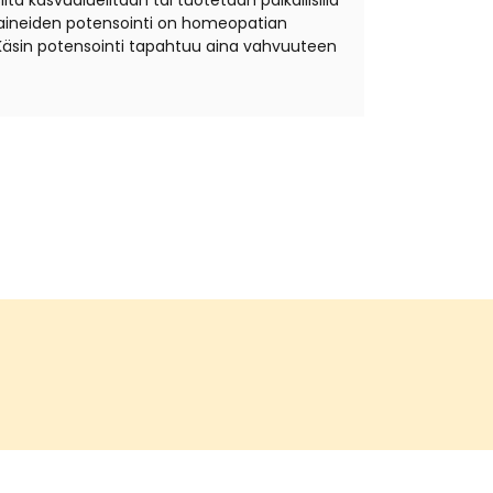
ta kasvualueiltaan tai tuotetaan paikallisilla
äkeaineiden potensointi on homeopatian
Käsin potensointi tapahtuu aina vahvuuteen