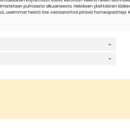
iuoksiin käytettävät kasvit kerätään villeinä niiden luonnollisil
t valmistetaan puhtaasta alkuaineesta. Helioksen yksittäisten lä
sä, useimmat heistä itse vastaanottoa pitäviä homeopaatteja. 