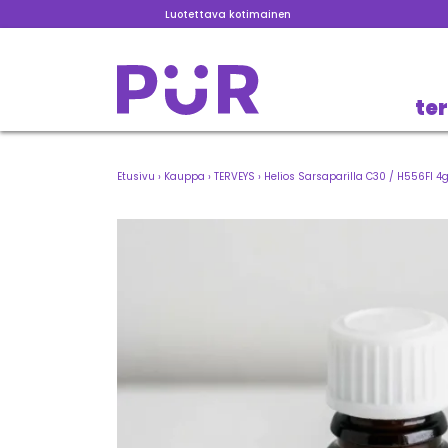
Luotettava kotimainen
te
Etusivu
›
Kauppa
›
TERVEYS
›
Helios Sarsaparilla C30 / H556FI 4