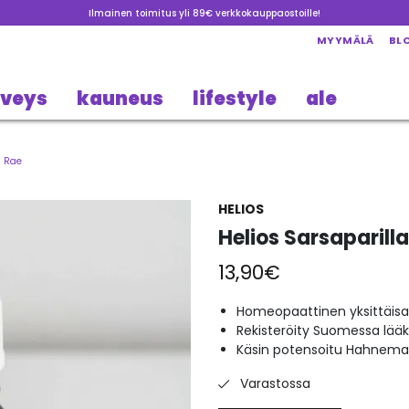
Ilmainen toimitus yli 89€ verkkokauppaostoille!
MYYMÄLÄ
BL
rveys
kauneus
lifestyle
ale
g Rae
HELIOS
Helios Sarsaparill
13,90
€
Homeopaattinen yksittäisa
Rekisteröity Suomessa lää
Käsin potensoitu Hahneman
Varastossa