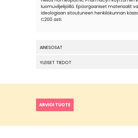
Helios Homeopathic Pharmacyn käyttämiin kantal
luomuviljelijöillä. Epäorgaaniset materiaali
ideologiaan sitoutuneen henkilökunnan käsis
C200 asti.
AINESOSAT
YLEISET TIEDOT
ARVIOI TUOTE