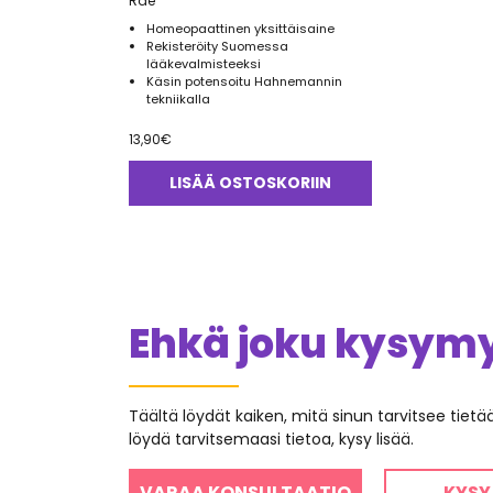
Rae
Homeopaattinen yksittäisaine
Rekisteröity Suomessa
lääkevalmisteeksi
Käsin potensoitu Hahnemannin
tekniikalla
13,90
€
LISÄÄ OSTOSKORIIN
Ehkä joku kysymys
Täältä löydät kaiken, mitä sinun tarvitsee tiet
löydä tarvitsemaasi tietoa, kysy lisää.
VARAA KONSULTAATIO
KYSY