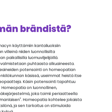
ämän brändistä?
cyn käyttämiin kantaliuoksiin
villeinä niiden luonnollisilta
 paikallisilla luomuviljelijöillä.
 valmistetaan puhtaasta alkuaineesta.
äkeaineiden potensointi on homeopatian
nkilökunnan käsissä, useimmat heistä itse
opaatteja. Käsin potensointi tapahtuu
. Homeopatia on luonnollinen,
äkejärjestelmä, joka toimii periaatteella
manlaisen". Homeopatia kohtelee jokaista
silönä, ja sen tarkoitus on stimuloida
 kykyä.