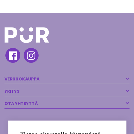
VERKKOKAUPPA
YRITYS
OTA YHTEYTTÄ