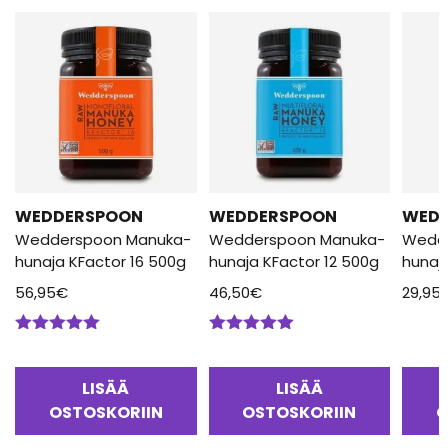
WEDDERSPOON
WEDDERSPOON
WED
Wedderspoon Manuka-
Wedderspoon Manuka-
Wedd
hunaja KFactor 16 500g
hunaja KFactor 12 500g
hunaj
56,95
€
46,50
€
29,95
Arvostelu
Arvostelu
tuotteesta:
tuotteesta:
5.00
/ 5
5.00
/ 5
LISÄÄ
LISÄÄ
OSTOSKORIIN
OSTOSKORIIN
O