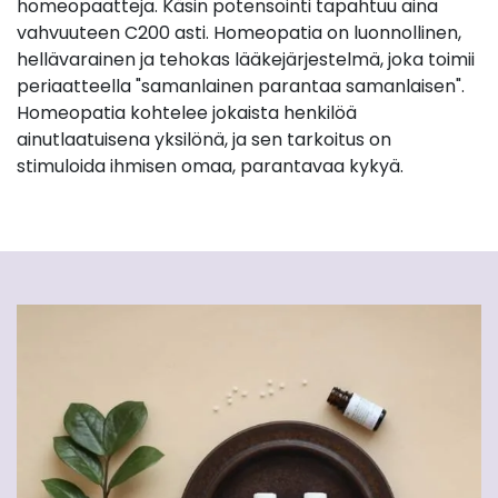
homeopaatteja. Käsin potensointi tapahtuu aina
vahvuuteen C200 asti. Homeopatia on luonnollinen,
hellävarainen ja tehokas lääkejärjestelmä, joka toimii
periaatteella "samanlainen parantaa samanlaisen".
Homeopatia kohtelee jokaista henkilöä
ainutlaatuisena yksilönä, ja sen tarkoitus on
stimuloida ihmisen omaa, parantavaa kykyä.