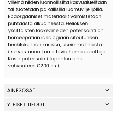
villeinä niiden luonnollisilta kasvualueiltaan
tai tuotetaan paikallisilla luomuviljelijöillä.
Epäorgaaniset materiaalit valmistetaan
puhtaasta alkuaineesta. Helioksen
yksittäisten lääkeaineiden potensointi on
homeopatian ideologiaan sitoutuneen
henkilökunnan käsissä, useimmat heistä
itse vastaanottoa pitäviä homeopaatteja.
Käsin potensointi tapahtuu aina
vahvuuteen C200 asti.
AINESOSAT
YLEISET TIEDOT