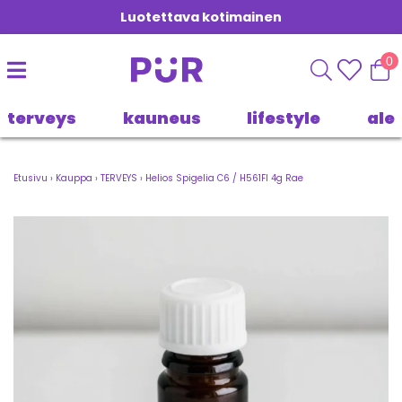
Luotettava kotimainen
0
terveys
kauneus
lifestyle
ale
Etusivu
›
Kauppa
›
TERVEYS
›
Helios Spigelia C6 / H561FI 4g Rae