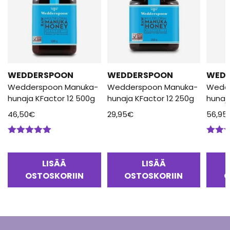
WEDDERSPOON
WEDDERSPOON
WED
Wedderspoon Manuka-
Wedderspoon Manuka-
Wedd
hunaja KFactor 12 500g
hunaja KFactor 12 250g
hunaj
46,50
€
29,95
€
56,95
Arvostelu
Arvos
tuotteesta:
tuotte
5.00
/ 5
5.00
/
LISÄÄ
LISÄÄ
OSTOSKORIIN
OSTOSKORIIN
O