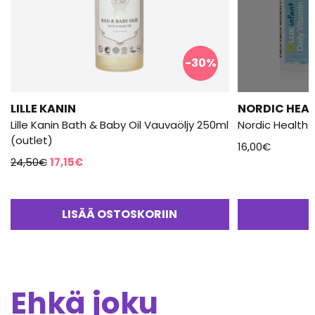
-30%
LILLE KANIN
NORDIC HEAL
Lille Kanin Bath & Baby Oil Vauvaöljy 250ml
Nordic Health D
(outlet)
16,00
€
Alkuperäinen
Nykyinen
24,50
€
17,15
€
hinta
hinta
oli:
on:
24,50€.
17,15€.
LISÄÄ OSTOSKORIIN
Ehkä joku