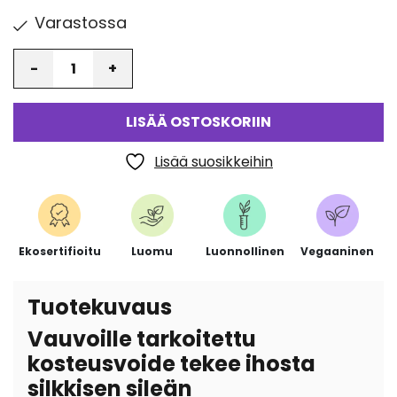
Varastossa
Määrä
LISÄÄ OSTOSKORIIN
Lisää suosikkeihin
Ekosertifioitu
Luomu
Luonnollinen
Vegaaninen
Tuotekuvaus
Vauvoille tarkoitettu
kosteusvoide tekee ihosta
silkkisen sileän