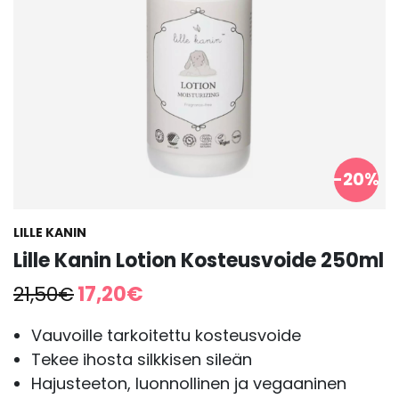
-20%
LILLE KANIN
Lille Kanin Lotion Kosteusvoide 250ml
Alkuperäinen
Nykyinen
21,50
€
17,20
€
hinta
hinta
oli:
on:
Vauvoille tarkoitettu kosteusvoide
21,50€.
17,20€.
Tekee ihosta silkkisen sileän
Hajusteeton, luonnollinen ja vegaaninen