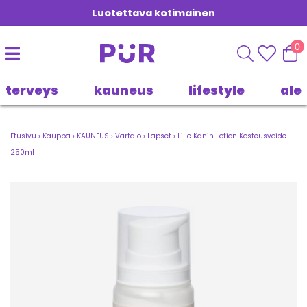
Luotettava kotimainen
0
terveys
kauneus
lifestyle
ale
Etusivu
›
Kauppa
›
KAUNEUS
›
Vartalo
›
Lapset
›
Lille Kanin Lotion Kosteusvoide
250ml