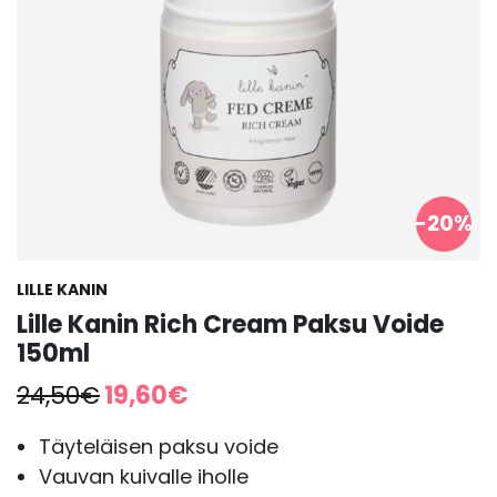
-20%
LILLE KANIN
Lille Kanin Rich Cream Paksu Voide
150ml
Alkuperäinen
Nykyinen
24,50
€
19,60
€
hinta
hinta
oli:
on:
Täyteläisen paksu voide
24,50€.
19,60€.
Vauvan kuivalle iholle