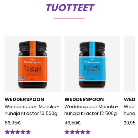
TUOTTEET
WEDDERSPOON
WEDDERSPOON
WED
Wedderspoon Manuka-
Wedderspoon Manuka-
Wedd
hunaja KFactor 16 500g
hunaja KFactor 12 500g
hunaj
56,95
€
46,50
€
29,95