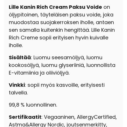
Lille Kanin Rich Cream Paksu Voide
on
öljypitoinen, täyteläisen paksu voide, joka
muodostaa suojakerroksen iholle, antaen
sen samalla kuitenkin hengittää. Lille Kanin
Rich Creme sopii erityisen hyvin kuivalle
iholle.
Sisältää
: Luomu seesamöljyä, luomu
kookosöljyä, luomu glyseriiniä, luonnollista
E-vitamiinia ja oliiviöljyä.
Vinkki
: sopii myös kasvoille, erityisesti
talvella.
99,8 % luonnollinen.
Sertifikaatit
: Vegaaninen, AllergyCertified,
Astma&Allergy Nordic, joutsenmerkitty,