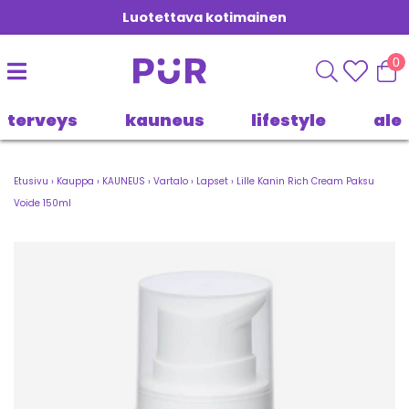
Luotettava kotimainen
0
terveys
kauneus
lifestyle
ale
Etusivu
›
Kauppa
›
KAUNEUS
›
Vartalo
›
Lapset
›
Lille Kanin Rich Cream Paksu
Voide 150ml