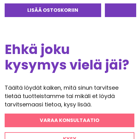
oli:
on:
24,50€.
17,15€.
LISÄÄ OSTOSKORIIN
Ehkä joku
kysymys vielä jäi?
Täältä löydät kaiken, mitä sinun tarvitsee
tietää tuotteistamme tai mikäli et löydä
tarvitsemaasi tietoa, kysy lisää.
VARAA KONSULTAATIO
KYSY