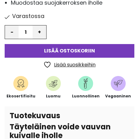
Muodostaa suojakerroksen iholle
Varastossa
Määrä
LISÄÄ OSTOSKORIIN
Lisää suosikkeihin
Ekosertifioitu
Luomu
Luonnollinen
Vegaaninen
Tuotekuvaus
Täyteläinen voide vauvan
kuivalle iholle