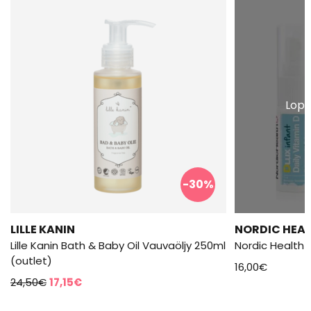
Lopp
-30%
LILLE KANIN
NORDIC HEAL
Lille Kanin Bath & Baby Oil Vauvaöljy 250ml
Nordic Health D
(outlet)
16,00
€
Alkuperäinen
Nykyinen
24,50
€
17,15
€
hinta
hinta