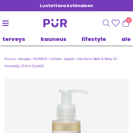
Luotettava kotimainen
0
terveys
kauneus
lifestyle
ale
Etusivu
›
Kauppa
›
KAUNEUS
›
Vartalo
›
Lapset
›
Lille Kanin Bath & Baby Oil
Vauvaöljy 250ml (outlet)