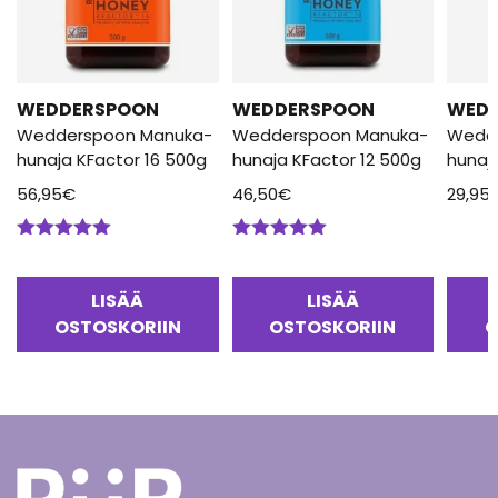
WEDDERSPOON
WEDDERSPOON
WED
Wedderspoon Manuka-
Wedderspoon Manuka-
Wedd
hunaja KFactor 16 500g
hunaja KFactor 12 500g
hunaj
56,95
€
46,50
€
29,95
Arvostelu
Arvostelu
tuotteesta:
tuotteesta:
5.00
/ 5
5.00
/ 5
LISÄÄ
LISÄÄ
OSTOSKORIIN
OSTOSKORIIN
O