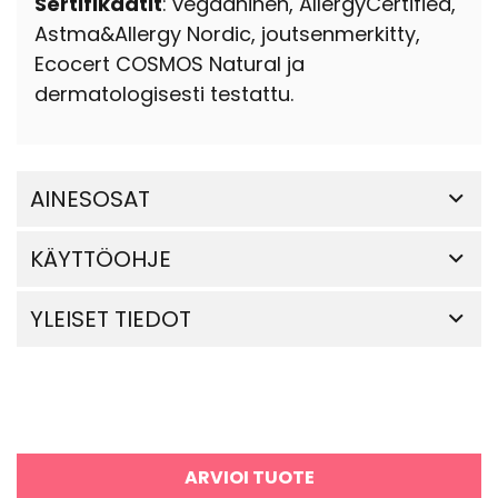
Sertifikaatit
: vegaaninen, AllergyCertified,
Astma&Allergy Nordic, joutsenmerkitty,
Ecocert COSMOS Natural ja
dermatologisesti testattu.
AINESOSAT
KÄYTTÖOHJE
YLEISET TIEDOT
ARVIOI TUOTE