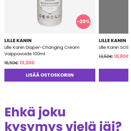
-20%
LILLE KANIN
LILLE KANIN
Lille Kanin Diaper-Changing Cream
Lille Kanin SOS
Vaippavoide 100ml
Alkupe
13,50
€
10,80
€
Alkuperäinen
Nykyinen
16,50
€
13,20
€
hinta
hinta
hinta
oli:
LISÄÄ OSTOSKORIIN
oli:
on:
13,50€.
16,50€.
13,20€.
Ehkä joku
kysymys vielä jäi?