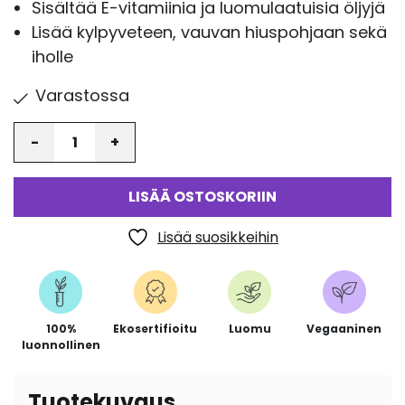
Sisältää E-vitamiinia ja luomulaatuisia öljyjä
Lisää kylpyveteen, vauvan hiuspohjaan sekä
iholle
Varastossa
Määrä
LISÄÄ OSTOSKORIIN
Lisää suosikkeihin
100%
Ekosertifioitu
Luomu
Vegaaninen
luonnollinen
Tuotekuvaus