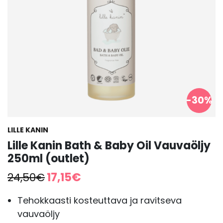
-30%
LILLE KANIN
Lille Kanin Bath & Baby Oil Vauvaöljy
250ml (outlet)
Alkuperäinen
Nykyinen
24,50
€
17,15
€
hinta
hinta
oli:
on:
Tehokkaasti kosteuttava ja ravitseva
24,50€.
17,15€.
vauvaöljy