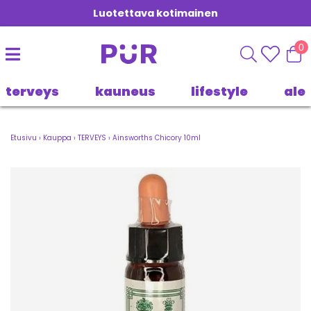
Luotettava kotimainen
0
terveys
kauneus
lifestyle
ale
Etusivu
›
Kauppa
›
TERVEYS
›
Ainsworths Chicory 10ml