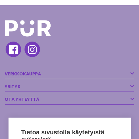
VERKKOKAUPPA
YRITYS
OTA YHTEYTTÄ
Tietoa sivustolla käytetyistä