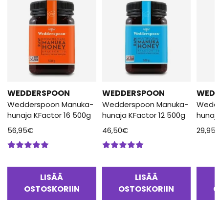
WEDDERSPOON
WEDDERSPOON
WED
Wedderspoon Manuka-
Wedderspoon Manuka-
Wedd
hunaja KFactor 16 500g
hunaja KFactor 12 500g
hunaj
56,95
€
46,50
€
29,95
Arvostelu
Arvostelu
tuotteesta:
tuotteesta:
5.00
/ 5
5.00
/ 5
LISÄÄ
LISÄÄ
OSTOSKORIIN
OSTOSKORIIN
O