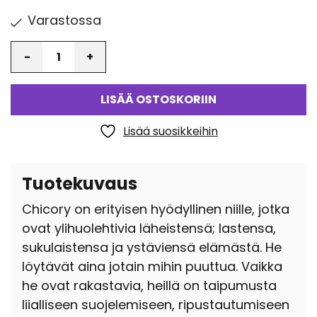
Varastossa
Määrä
LISÄÄ OSTOSKORIIN
Lisää suosikkeihin
Tuotekuvaus
Chicory on erityisen hyödyllinen niille, jotka
ovat ylihuolehtivia läheistensä; lastensa,
sukulaistensa ja ystäviensä elämästä. He
löytävät aina jotain mihin puuttua. Vaikka
he ovat rakastavia, heillä on taipumusta
liialliseen suojelemiseen, ripustautumiseen