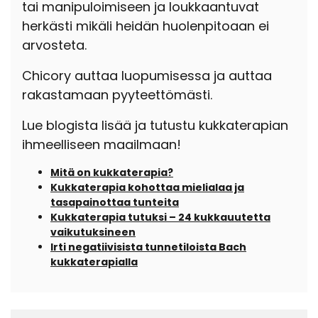
tai manipuloimiseen ja loukkaantuvat
herkästi mikäli heidän huolenpitoaan ei
arvosteta.
Chicory auttaa luopumisessa ja auttaa
rakastamaan pyyteettömästi.
Lue blogista lisää ja tutustu kukkaterapian
ihmeelliseen maailmaan!
Mitä on kukkaterapia?
Kukkaterapia kohottaa mielialaa ja
tasapainottaa tunteita
Kukkaterapia tutuksi – 24 kukkauutetta
vaikutuksineen
Irti negatiivisista tunnetiloista Bach
kukkaterapialla