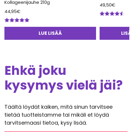
Kollageenijauhe 210g
49,50
€
44,95
€
Arvostelu
tuotteesta:
Arvostelu
4.50
/ 5
tuotteesta:
LUE LISÄÄ
LIS
5.00
/ 5
Ehkä joku
kysymys vielä jäi?
Täältä löydät kaiken, mitä sinun tarvitsee
tietää tuotteistamme tai mikäli et löydä
tarvitsemaasi tietoa, kysy lisää.