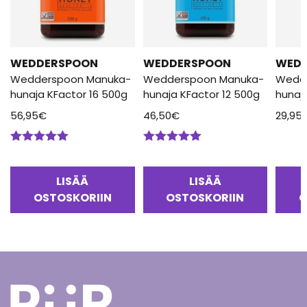
WEDDERSPOON
WEDDERSPOON
WED
Wedderspoon Manuka-
Wedderspoon Manuka-
Wedd
hunaja KFactor 16 500g
hunaja KFactor 12 500g
hunaj
56,95
€
46,50
€
29,95
Arvostelu
Arvostelu
tuotteesta:
tuotteesta:
5.00
/ 5
5.00
/ 5
LISÄÄ
LISÄÄ
OSTOSKORIIN
OSTOSKORIIN
O