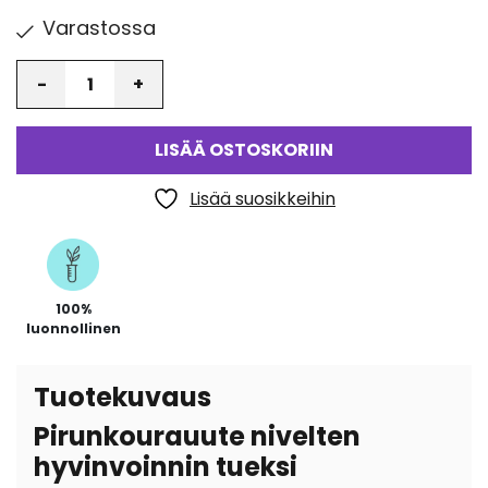
Varastossa
Määrä
LISÄÄ OSTOSKORIIN
Lisää suosikkeihin
100%
luonnollinen
Tuotekuvaus
Pirunkourauute nivelten
hyvinvoinnin tueksi