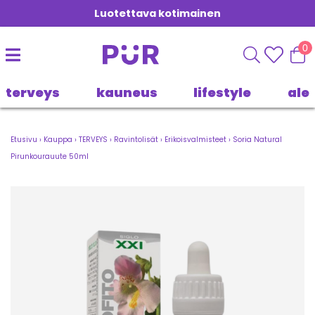
Luotettava kotimainen
0
terveys
kauneus
lifestyle
ale
Etusivu
›
Kauppa
›
TERVEYS
›
Ravintolisät
›
Erikoisvalmisteet
›
Soria Natural
Pirunkourauute 50ml