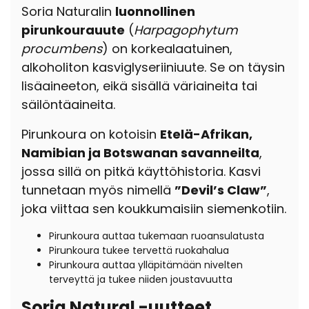
Soria Naturalin
luonnollinen
pirunkourauute
(
Harpagophytum
procumbens
) on korkealaatuinen,
alkoholiton kasviglyseriiniuute. Se on täysin
lisäaineeton, eikä sisällä väriaineita tai
säilöntäaineita.
Pirunkoura on kotoisin
Etelä-Afrikan,
Namibian ja Botswanan savanneilta
,
jossa sillä on pitkä käyttöhistoria. Kasvi
tunnetaan myös nimellä
”Devil’s Claw”
,
joka viittaa sen koukkumaisiin siemenkotiin.
Pirunkoura auttaa tukemaan ruoansulatusta
Pirunkoura tukee tervettä ruokahalua
Pirunkoura auttaa ylläpitämään nivelten
terveyttä ja tukee niiden joustavuutta
Soria Natural -uutteet