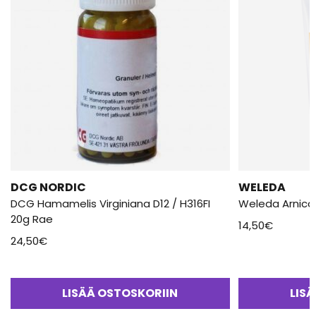
DCG NORDIC
WELEDA
DCG Hamamelis Virginiana D12 / H316FI
Weleda Arnica
20g Rae
14,50
€
24,50
€
LISÄÄ OSTOSKORIIN
LIS