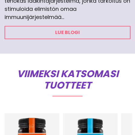
tehokas lääkintäjärjestelmä, jonka tarkoitus on
stimuloida elimistön omaa
immuunijärjestelmää…
LUE BLOGI
VIIMEKSI KATSOMASI
TUOTTEET