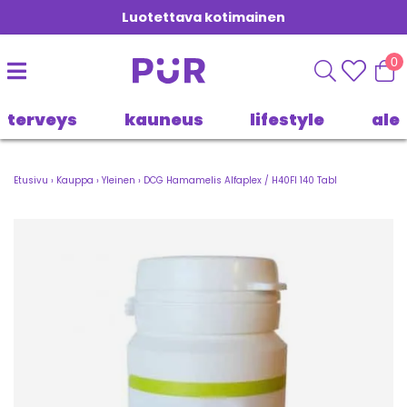
Luotettava kotimainen
0
terveys
kauneus
lifestyle
ale
Etusivu
›
Kauppa
›
Yleinen
›
DCG Hamamelis Alfaplex / H40FI 140 Tabl