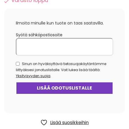
Varasto loppu
Ilmoita minulle kun tuote on taas saatavilla.
Syötä sähköpostiosoite
Sinun on hyväksyttävä tietosuojakäytäntömme
liittyäksesi jonotuslistalle. Voit lukea lisää täältä:
Yksityisyyden suoja
.
Lisää suosikkeihin