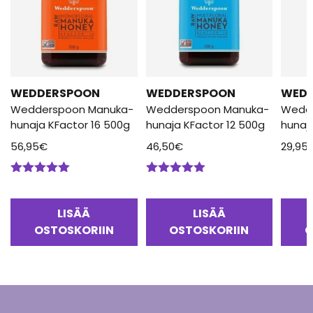
WEDDERSPOON
WEDDERSPOON
WED
Wedderspoon Manuka-
Wedderspoon Manuka-
Wedd
hunaja KFactor 16 500g
hunaja KFactor 12 500g
hunaj
56,95
€
46,50
€
29,95
Arvostelu
Arvostelu
tuotteesta:
tuotteesta:
5.00
/ 5
5.00
/ 5
LISÄÄ
LISÄÄ
OSTOSKORIIN
OSTOSKORIIN
O