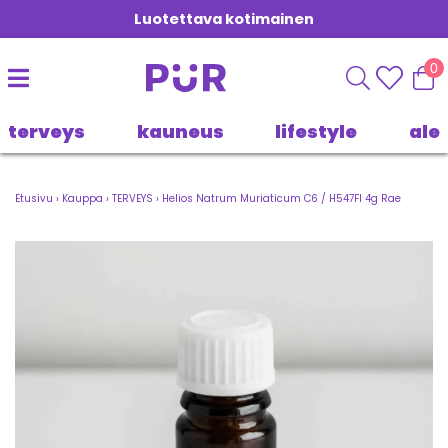
Luotettava kotimainen
0
terveys
kauneus
lifestyle
ale
Etusivu
›
Kauppa
›
TERVEYS
›
Helios Natrum Muriaticum C6 / H547FI 4g Rae