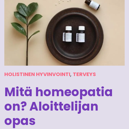
HOLISTINEN HYVINVOINTI
,
TERVEYS
Mitä homeopatia
on? Aloittelijan
opas