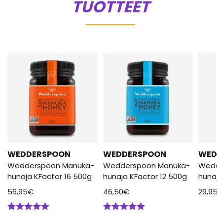
TUOTTEET
WEDDERSPOON
WEDDERSPOON
WED
Wedderspoon Manuka-
Wedderspoon Manuka-
Wedd
hunaja KFactor 16 500g
hunaja KFactor 12 500g
hunaj
56,95
€
46,50
€
29,95
Arvostelu
Arvostelu