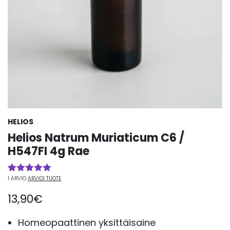
HELIOS
Helios Natrum Muriaticum C6 /
H547FI 4g Rae
1
ARVIO
ARVIOI TUOTE
Arvio
1
5.00
5:stä
13,90
€
perustuen
asiakkaan
arvotukseen.
Homeopaattinen yksittäisaine