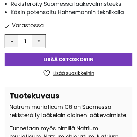
Rekisteröity Suomessa lääkevalmisteeksi
Käsin potensoitu Hahnemannin tekniikalla
Varastossa
Määrä
LISÄÄ OSTOSKORIIN
Lisää suosikkeihin
Tuotekuvaus
Natrum muriaticum C6 on Suomessa
rekisteröity lääkelain alainen lääkevalmiste.
Tunnetaan myös nimillä Natrium
muriaticum, Natrum chloratum, Natrium