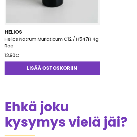
HELIOS
Helios Natrum Muriaticum C12 / H547FI 4g
Rae
13,90
€
LISÄÄ OSTOSKORIIN
Ehkä joku
kysymys vielä jäi?