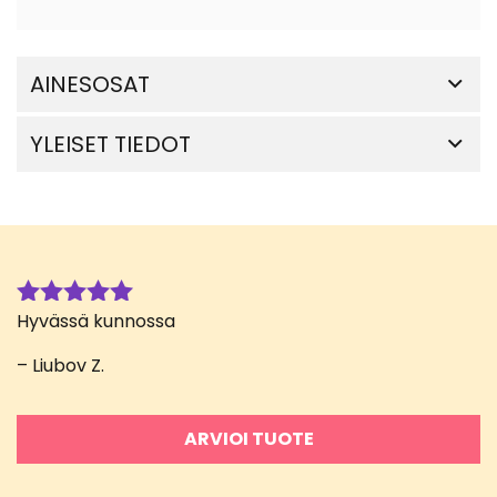
AINESOSAT
YLEISET TIEDOT
Hyvässä kunnossa
Arvostelu
tuotteesta:
– Liubov Z.
5
/ 5
ARVIOI TUOTE