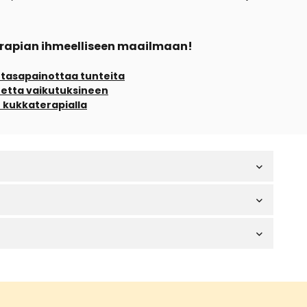
terapian ihmeelliseen maailmaan!
 tasapainottaa tunteita
tetta vaikutuksineen
ch kukkaterapialla