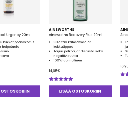
AINSWORTHS
AI
tipat Urgency 20ml
Ainsworths Recovery Plus 20ml
Ain
itu kukkatippasekoitus
Sisältää kahdeksaa eri
E
a helpotusta
kukkatippaa
j
eisiin
Torjuu pelkoa, ahdistusta sekä
S
ttava
negatiivisuutta
T
100% luonnollinen
16,9
14,95
€
Arv
Arvostelu
tuo
tuotteesta:
5.0
 OSTOSKORIIN
LISÄÄ OSTOSKORIIN
5.00
/ 5