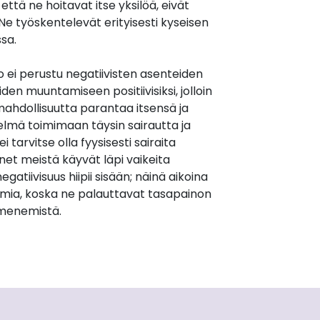
että ne hoitavat itse yksilöä, eivät
. Ne työskentelevät erityisesti kyseisen
sa.
 ei perustu negatiivisten asenteiden
en muuntamiseen positiivisiksi, jolloin
ahdollisuutta parantaa itsensä ja
elmä toimimaan täysin sairautta ja
i tarvitse olla fyysisesti sairaita
et meistä käyvät läpi vaikeita
egatiivisuus hiipii sisään; näinä aikoina
mia, koska ne palauttavat tasapainon
lmenemistä.