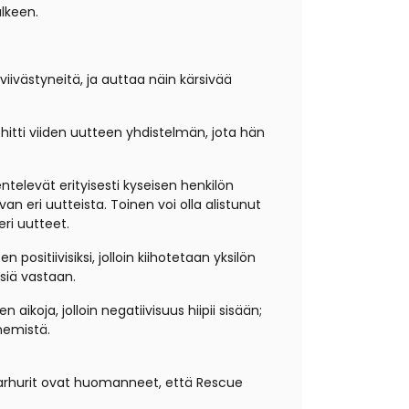
lkeen.
viivästyneitä, ja auttaa näin kärsivää
kehitti viiden uutteen yhdistelmän, jota hän
ntelevät erityisesti kyseisen henkilön
an eri uutteista. Toinen voi olla alistunut
ri uutteet.
itiivisiksi, jolloin kiihotetaan yksilön
siä vastaan.
aikoja, jolloin negatiivisuus hiipii sisään;
nemistä.
utarhurit ovat huomanneet, että Rescue