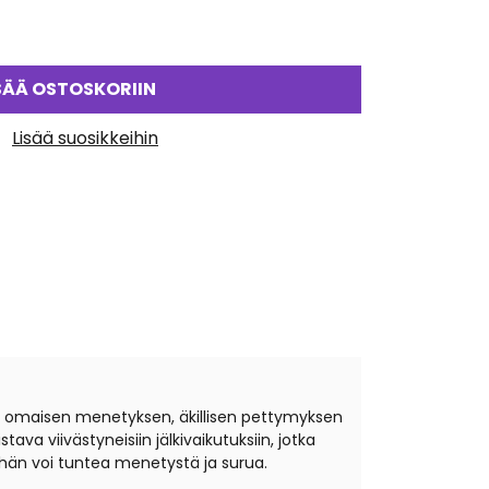
SÄÄ OSTOSKORIIN
Lisää suosikkeihin
en, omaisen menetyksen, äkillisen pettymyksen
ava viivästyneisiin jälkivaikutuksiin, jotka
 hän voi tuntea menetystä ja surua.