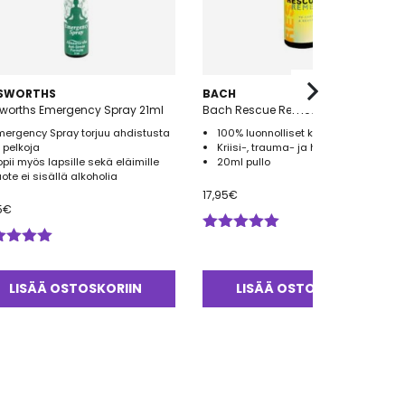
NSWORTHS
BACH
sworths Emergency Spray 21ml
Bach Rescue Remedy 20ml
mergency Spray torjuu ahdistusta
100% luonnolliset kukkatipat
a pelkoja
Kriisi-, trauma- ja hätätilanteisiin
opii myös lapsille sekä eläimille
20ml pullo
uote ei sisällä alkoholia
17,95
€
5
€
Arvostelu
ostelu
tuotteesta:
tteesta:
5.00
/ 5
0
/ 5
LISÄÄ OSTOSKORIIN
LISÄÄ OSTOSKORIIN