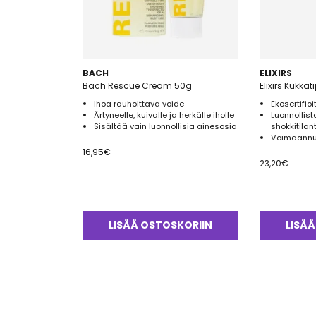
BACH
ELIXIRS
Bach Rescue Cream 50g
Elixirs Kukka
Ihoa rauhoittava voide
Ekosertifio
Ärtyneelle, kuivalle ja herkälle iholle
Luonnollist
Sisältää vain luonnollisia ainesosia
shokkitilant
Voimaannu
16,95
€
23,20
€
LISÄÄ OSTOSKORIIN
LISÄÄ