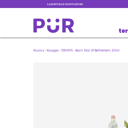
Luotettava kotimainen
te
Etusivu
›
Kauppa
›
TERVEYS
›
Bach Star Of Bethlehem 20ml