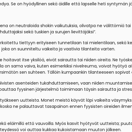
a. Se on hyödyllinen sekä äidille että lapselle heti syntymän jä
na on neutraloida shokin vaikutuksia, olivatpa ne välittömiä tai 
uttajaksi sekä tuskien ja surujen lievittäjäksi“.
tarkoitettu tiettyyn erityiseen tunnetilaan tai mielentilaan, sekä 
oka on suunniteltu vaikeita ja vaativia tilanteita varten.
oitavat itse yksilöä, eivät sairautta tai niiden oireita. Ne työske
lla on sama vaiva, kuten esimerkiksi nivelreuma, voivat hyötyä aiv
ärsimätön sen suhteen. Tällöin kumpaankin tilanteeseen sopivat e
visten asenteiden tukahduttamiseen, vaan niiden muuntamiseen pos
auttaa fyysinen järjestelmä toimimaan täysin sairautta ja stres
yötyäkseen uutteista. Monet meistä käyvät läpi vaikeita väsymyksen 
koska ne palauttavat tasapainon ennen fyysisten oireiden ilme
kä eläimillä että vauvoilla. Myös kasvit hyötyvät uutteista; pu
eydessä voi auttaa kukkaa kukoistamaan muuton jälkeen.