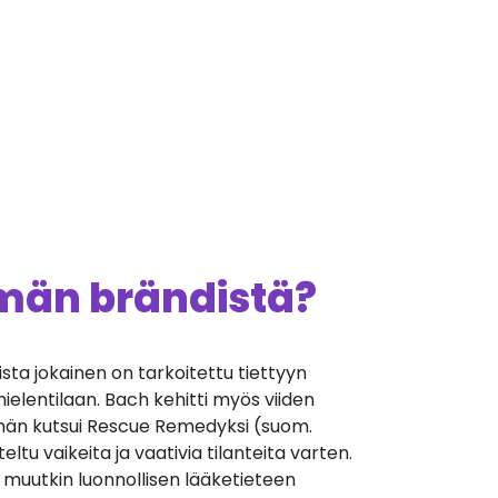
ämän brändistä?
oista jokainen on tarkoitettu tiettyyn
mielentilaan. Bach kehitti myös viiden
 hän kutsui Rescue Remedyksi (suom.
eltu vaikeita ja vaativia tilanteita varten.
muutkin luonnollisen lääketieteen