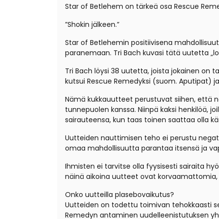
Star of Betlehem on tärkeä osa Rescue Remedy
”Shokin jälkeen.”
Star of Betlehemin positiivisena mahdollisuute
paranemaan. Tri Bach kuvasi tätä uutetta „lohd
Tri Bach löysi 38 uutetta, joista jokainen on 
kutsui Rescue Remedyksi (suom. Aputipat) ja j
Nämä kukkauutteet perustuvat siihen, että ne h
tunnepuolen kanssa. Niinpä kaksi henkilöä, joi
sairauteensa, kun taas toinen saattaa olla k
Uutteiden nauttimisen teho ei perustu negatii
omaa mahdollisuutta parantaa itsensä ja vap
Ihmisten ei tarvitse olla fyysisesti sairaita h
näinä aikoina uutteet ovat korvaamattomia, 
Onko uutteilla plasebovaikutus?
Uutteiden on todettu toimivan tehokkaasti se
Remedyn antaminen uudelleenistutuksen yht