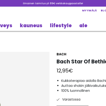
Ilmainen toimitus yli 89€ verkkokauppaostoille!
MYYMÄLÄ
BL
rveys
kauneus
lifestyle
ale
BACH
Bach Star Of Beth
12,95
€
Kukkaterapiaa aidolla Bachi
Auttaa shokin jälkivaikutuks
100% luonnollinen
Varastossa