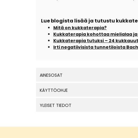
Lue blogista lisää ja tutustu kukka
Mitä on kukkaterapia?
Kukkaterapia kohottaa mielialaa ja
Kukkaterapia tutuksi – 24 kukkauu
Irti negatiivisista tunnetiloista Ba
AINESOSAT
KÄYTTÖOHJE
YLEISET TIEDOT