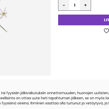
Määrä
LI
 tai fyysisiin jälkivaikutuksiin onnettomuuden, huonojen uutist
eellisinta on ottaa uute heti tapahtuman jälkeen, se on myös loist
yysisinä oireina. Ihminen saattaa olla turtunut ja vetäytyvä, ja