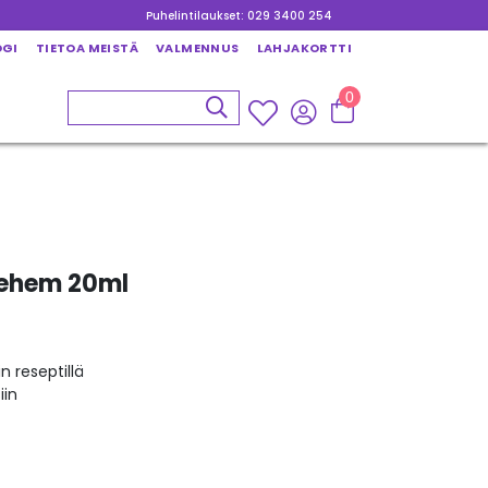
Puhelintilaukset: 029 3400 254
OGI
TIETOA MEISTÄ
VALMENNUS
LAHJAKORTTI
0
lehem 20ml
n reseptillä
iin