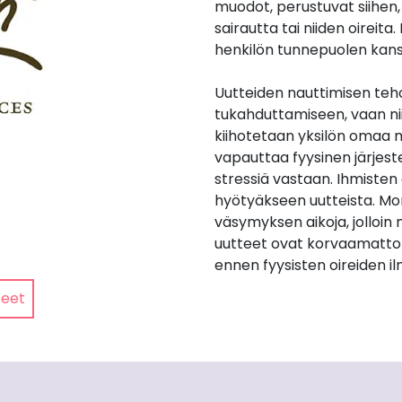
muodot, perustuvat siihen, 
sairautta tai niiden oireita
henkilön tunnepuolen kans
Uutteiden nauttimisen teho
tukahduttamiseen, vaan niid
kiihotetaan yksilön omaa m
vapauttaa fyysinen järjest
stressiä vastaan. Ihmisten e
hyötyäkseen uutteista. Mon
väsymyksen aikoja, jolloin n
uutteet ovat korvaamatto
ennen fyysisten oireiden i
teet