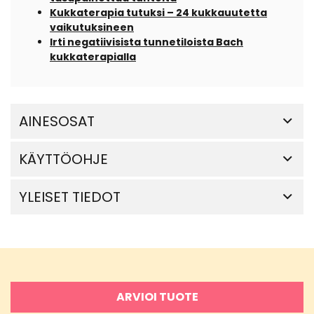
Kukkaterapia tutuksi – 24 kukkauutetta
vaikutuksineen
Irti negatiivisista tunnetiloista Bach
kukkaterapialla
AINESOSAT
KÄYTTÖOHJE
YLEISET TIEDOT
ARVIOI TUOTE