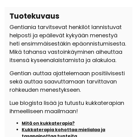
Tuotekuvaus
Gentiania tarvitsevat henkilöt lannistuvat
helposti ja epäilevät kykyään menestyä
heti ensimmäisestäkin epäonnistumisesta.
Mikä tahansa vastoinkäyminen aiheuttaa
itsensä kyseenalaistamista ja alakuloa.
Gentian auttaa ajattelemaan positiivisesti
sekä auttaa saavuttamaan tarvittavan
rohkeuden menestykseen.
Lue blogista lisää ja tutustu kukkaterapian
ihmeelliseen maailmaan!
Mitä on kukkaterapia?
Kukkaterapia kohottaa mielialaa ja
tasapainottaa tunteita