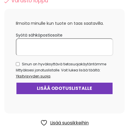
Varasto loppu
Ilmoita minulle kun tuote on taas saatavilla.
Syötä sähköpostiosoite
Sinun on hyväksyttävä tietosuojakäytäntömme
liittyäksesi jonotuslistalle. Voit lukea lisää täältä:
Yksityisyyden suoja
.
Lisää suosikkeihin