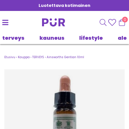
Luotettava kotimainen
0
terveys
kauneus
lifestyle
ale
Etusivu
›
Kauppa
›
TERVEYS
›
Ainsworths Gentian 10ml