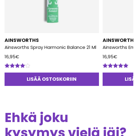
AINSWORTHS
AINSWORTH
Ainsworths Spray Harmonic Balance 21 Ml
Ainsworths Em
16,95
€
16,95
€
Arvostelu
Arvostelu
tuotteesta:
tuotteesta:
LISÄÄ OSTOSKORIIN
LIS
4.00
/ 5
5.00
/ 5
Ehkä joku
kysymys vielä jäi?