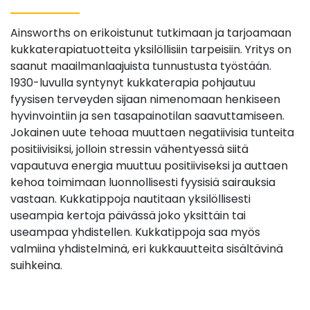
Ainsworths on erikoistunut tutkimaan ja tarjoamaan
kukkaterapiatuotteita yksilöllisiin tarpeisiin. Yritys on
saanut maailmanlaajuista tunnustusta työstään.
1930-luvulla syntynyt kukkaterapia pohjautuu
fyysisen terveyden sijaan nimenomaan henkiseen
hyvinvointiin ja sen tasapainotilan saavuttamiseen.
Jokainen uute tehoaa muuttaen negatiivisia tunteita
positiivisiksi, jolloin stressin vähentyessä siitä
vapautuva energia muuttuu positiiviseksi ja auttaen
kehoa toimimaan luonnollisesti fyysisiä sairauksia
vastaan. Kukkatippoja nautitaan yksilöllisesti
useampia kertoja päivässä joko yksittäin tai
useampaa yhdistellen. Kukkatippoja saa myös
valmiina yhdistelminä, eri kukkauutteita sisältävinä
suihkeina.