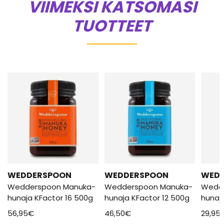
VIIMEKSI KATSOMASI
TUOTTEET
WEDDERSPOON
WEDDERSPOON
WED
Wedderspoon Manuka-
Wedderspoon Manuka-
Wedd
hunaja KFactor 16 500g
hunaja KFactor 12 500g
hunaj
56,95
€
46,50
€
29,95