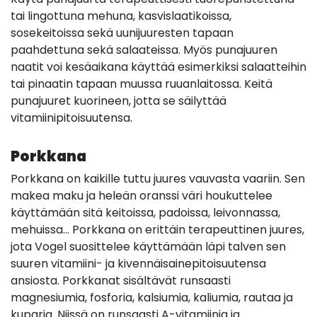
tai lingottuna mehuna, kasvislaatikoissa,
sosekeitoissa sekä uunijuuresten tapaan
paahdettuna sekä salaateissa. Myös punajuuren
naatit voi kesäaikana käyttää esimerkiksi salaatteihin
tai pinaatin tapaan muussa ruuanlaitossa. Keitä
punajuuret kuorineen, jotta se säilyttää
vitamiinipitoisuutensa.
Porkkana
Porkkana on kaikille tuttu juures vauvasta vaariin. Sen
makea maku ja heleän oranssi väri houkuttelee
käyttämään sitä keitoissa, padoissa, leivonnassa,
mehuissa… Porkkana on erittäin terapeuttinen juures,
jota Vogel suosittelee käyttämään läpi talven sen
suuren vitamiini- ja kivennäisainepitoisuutensa
ansiosta. Porkkanat sisältävät runsaasti
magnesiumia, fosforia, kalsiumia, kaliumia, rautaa ja
kuparia. Niissä on runsaasti A-vitamiinia ja