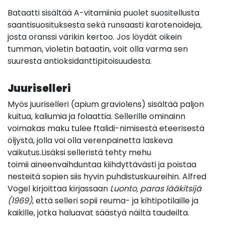
Bataatti sisältää A-vitamiinia puolet suositellusta
saantisuosituksesta sekä runsaasti karotenoideja,
josta oranssi värikin kertoo. Jos löydät oikein
tumman, violetin bataatin, voit olla varma sen
suuresta antioksidanttipitoisuudesta.
Juuriselleri
Myös juuriselleri (apium graviolens) sisältää paljon
kuitua, kaliumia ja folaattia. Sellerille ominainn
voimakas maku tulee ftalidi-nimisestä eteerisestä
öljystä, jolla voi olla verenpainetta laskeva
vaikutus.Lisäksi selleristä tehty mehu
toimii aineenvaihduntaa kiihdyttävästi ja poistaa
nesteitä sopien siis hyvin puhdistuskuureihin. Alfred
Vogel kirjoittaa kirjassaan
Luonto, paras lääkitsijä
(1969)
, että selleri sopii reuma- ja kihtipotilaille ja
kaikille, jotka haluavat säästyä näiltä taudeilta.