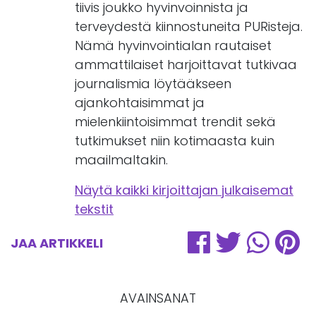
tiivis joukko hyvinvoinnista ja
terveydestä kiinnostuneita PURisteja.
Nämä hyvinvointialan rautaiset
ammattilaiset harjoittavat tutkivaa
journalismia löytääkseen
ajankohtaisimmat ja
mielenkiintoisimmat trendit sekä
tutkimukset niin kotimaasta kuin
maailmaltakin.
Näytä kaikki kirjoittajan julkaisemat
tekstit
JAA ARTIKKELI
AVAINSANAT