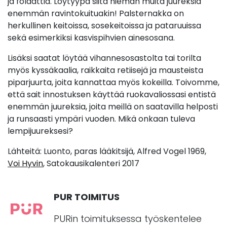
ja folaattia. Löytyypä siitä hieman muita juureksia
enemmän ravintokuituakin! Palsternakka on
herkullinen keitoissa, sosekeitoissa ja pataruuissa
sekä esimerkiksi kasvispihvien ainesosana.
Lisäksi saatat löytää vihannesosastolta tai torilta
myös kyssäkaalia, raikkaita retiisejä ja mausteista
piparjuurta, joita kannattaa myös kokeilla. Toivomme,
että sait innostuksen käyttää ruokavaliossasi entistä
enemmän juureksia, joita meillä on saatavilla helposti
ja runsaasti ympäri vuoden. Mikä onkaan tuleva
lempijuureksesi?
Lähteitä: Luonto, paras lääkitsijä, Alfred Vogel 1969,
Voi Hyvin
, Satokausikalenteri 2017
PUR TOIMITUS
PURin toimituksessa työskentelee