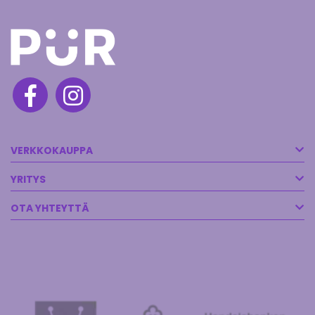
VERKKOKAUPPA
YRITYS
OTA YHTEYTTÄ