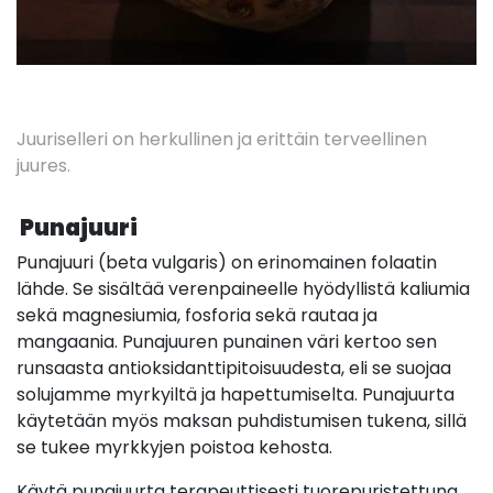
Juuriselleri on herkullinen ja erittäin terveellinen
juures.
Punajuuri
Punajuuri (beta vulgaris) on erinomainen folaatin
lähde. Se sisältää verenpaineelle hyödyllistä kaliumia
sekä magnesiumia, fosforia sekä rautaa ja
mangaania. Punajuuren punainen väri kertoo sen
runsaasta antioksidanttipitoisuudesta, eli se suojaa
solujamme myrkyiltä ja hapettumiselta. Punajuurta
käytetään myös maksan puhdistumisen tukena, sillä
se tukee myrkkyjen poistoa kehosta.
Käytä punajuurta terapeuttisesti tuorepuristettuna