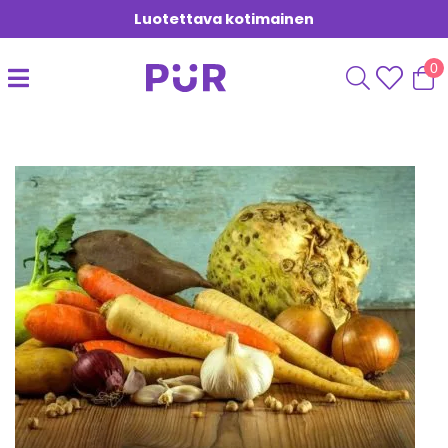
Luotettava kotimainen
0