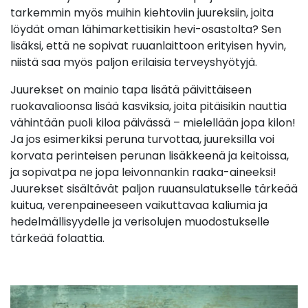
tarkemmin myös muihin kiehtoviin juureksiin, joita
löydät oman lähimarkettisikin hevi-osastolta? Sen
lisäksi, että ne sopivat ruuanlaittoon erityisen hyvin,
niistä saa myös paljon erilaisia terveyshyötyjä.
Juurekset on mainio tapa lisätä päivittäiseen
ruokavalioonsa lisää kasviksia, joita pitäisikin nauttia
vähintään puoli kiloa päivässä – mielellään jopa kilon!
Ja jos esimerkiksi peruna turvottaa, juureksilla voi
korvata perinteisen perunan lisäkkeenä ja keitoissa,
ja sopivatpa ne jopa leivonnankin raaka-aineeksi!
Juurekset sisältävät paljon ruuansulatukselle tärkeää
kuitua, verenpaineeseen vaikuttavaa kaliumia ja
hedelmällisyydelle ja verisolujen muodostukselle
tärkeää folaattia.