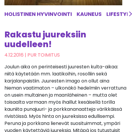
HOLISTINEN HYVINVOINTI
KAUNEUS
LIFESTYL
Rakastu juureksiin
uudelleen!
4.12.2016
| PUR TOIMITUS
Joulun aika on perinteisesti juuresten kulta-aikaa:
niitä käytetään mm. laatikoihin, rosolliin sekä
karjalanpaistiin. Juuresten imago on ollut aina
hieman vaatimaton – ulkonäkö hedelmiin verrattuna
on usein multainen ja maanläheinen – mutta olet
toisaalta varmaan myös ihaillut kesäisellä torilla
kauniita punajuuri- ja porkkananaatteja värikkäissä
rivistöissä. Myös hinta on juureksissa edullisempi.
Peruna ja porkkana lienevät suosituimmat, ympäri
vuoden käytettäviä juureksia. Mitäpä jos tutustuisit