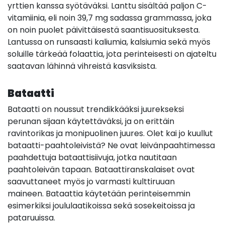
yrttien kanssa syötäväksi. Lanttu sisältää paljon C-
vitamiinia, eli noin 39,7 mg sadassa grammassa, joka
on noin puolet päivittäisestä saantisuosituksesta.
Lantussa on runsaasti kaliumia, kalsiumia sekä myös
soluille tärkeää folaattia, jota perinteisesti on ajateltu
saatavan lähinnä vihreistä kasviksista.
Bataatti
Bataatti on noussut trendikkääksi juurekseksi
perunan sijaan käytettäväksi, ja on erittäin
ravintorikas ja monipuolinen juures. Olet kai jo kuullut
bataatti-paahtoleivistä? Ne ovat leivänpaahtimessa
paahdettuja bataattisiivuja, jotka nautitaan
paahtoleivän tapaan. Bataattiranskalaiset ovat
saavuttaneet myös jo varmasti kulttiruuan
maineen.
Bataattia käytetään perinteisemmin
esimerkiksi joululaatikoissa sekä sosekeitoissa ja
pataruuissa.