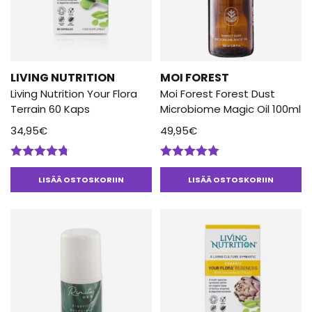
LIVING NUTRITION
MOI FOREST
Living Nutrition Your Flora
Moi Forest Forest Dust
Terrain 60 Kaps
Microbiome Magic Oil 100ml
34,95
€
49,95
€
Arvostelu
Arvostelu
tuotteesta:
tuotteesta:
LISÄÄ OSTOSKORIIN
LISÄÄ OSTOSKORIIN
4.67
/ 5
5.00
/ 5