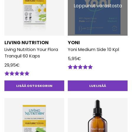
Loppunut varastosta
LIVING NUTRITION
YONI
Living Nutrition Your Flora
Yoni Medium Side 10 Kpl
Tranquil 60 Kaps
5,95
€
29,95
€
Arvostelu
tuotteesta:
Arvostelu
5.00
/ 5
tuotteesta:
LISÄÄ OSTOSKORIIN
LUE LISÄÄ
5.00
/ 5