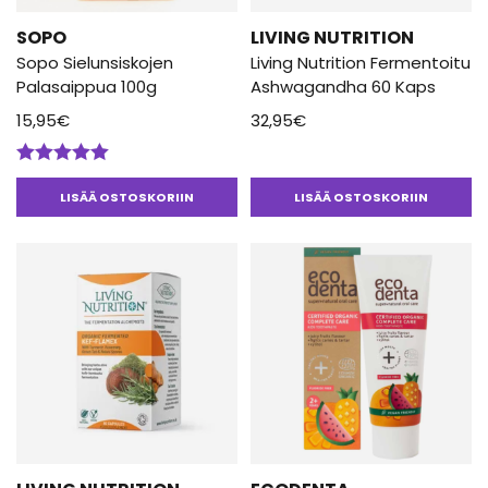
SOPO
LIVING NUTRITION
Sopo Sielunsiskojen
Living Nutrition Fermentoitu
Palasaippua 100g
Ashwagandha 60 Kaps
15,95
€
32,95
€
Arvostelu
tuotteesta:
LISÄÄ OSTOSKORIIN
LISÄÄ OSTOSKORIIN
5.00
/ 5