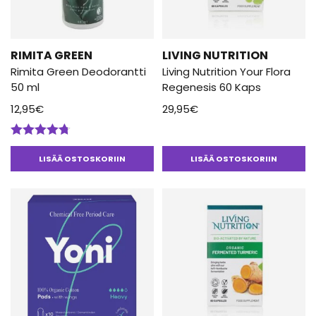
RIMITA GREEN
LIVING NUTRITION
Rimita Green Deodorantti
Living Nutrition Your Flora
50 ml
Regenesis 60 Kaps
12,95
€
29,95
€
Arvostelu
tuotteesta:
LISÄÄ OSTOSKORIIN
LISÄÄ OSTOSKORIIN
4.67
/ 5