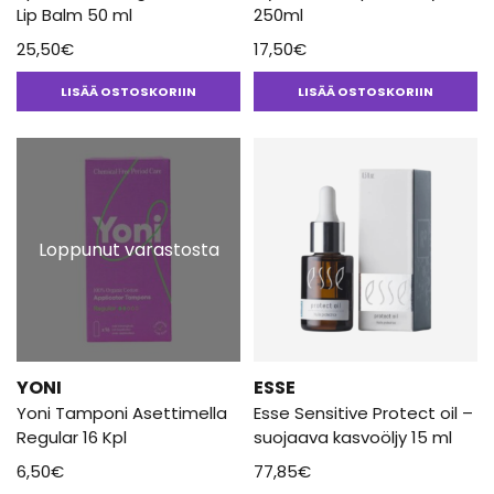
Lip Balm 50 ml
250ml
25,50
€
17,50
€
LISÄÄ OSTOSKORIIN
LISÄÄ OSTOSKORIIN
Loppunut varastosta
YONI
ESSE
Yoni Tamponi Asettimella
Esse Sensitive Protect oil –
Regular 16 Kpl
suojaava kasvoöljy 15 ml
6,50
€
77,85
€