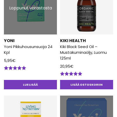
Loppunut varastosta
YONI
KIKI HEALTH
Yoni Pikkuhousunsuoja 24
Kiki Black Seed Oil –
Kpl
Mustakuminaöljy, Luomu
125ml
5,95
€
20,95
€
Arvostelu
tuotteesta:
Arvostelu
5.00
/ 5
tuotteesta:
LUE LISÄÄ
LISÄÄ OSTOSKORIIN
5.00
/ 5