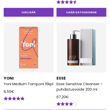
Arvostelu
tuotteesta:
LUE LISÄÄ
LISÄÄ OSTOSKORIIN
4.50
/ 5
YONI
ESSE
Yoni Medium Tamponi 16kpl
Esse Sensitive Cleanser –
puhdistusvoide 200 ml
6,50
€
67,20
€
Arvostelu
tuotteesta:
Arvostelu