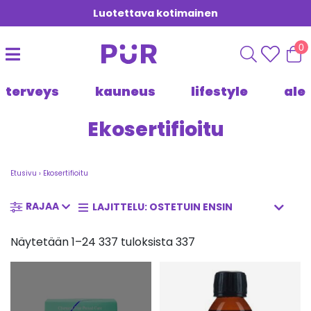
Luotettava kotimainen
0
terveys
kauneus
lifestyle
ale
Ekosertifioitu
Etusivu
›
Ekosertifioitu
RAJAA
Näytetään 1–24 337 tuloksista 337