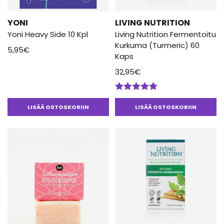
YONI
LIVING NUTRITION
Yoni Heavy Side 10 Kpl
Living Nutrition Fermentoitu
Kurkuma (Turmeric) 60
5,95
€
Kaps
32,95
€
Arvostelu
tuotteesta:
LISÄÄ OSTOSKORIIN
LISÄÄ OSTOSKORIIN
5.00
/ 5