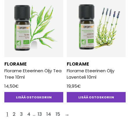
FLORAME
FLORAME
Florame Eteerinen Öljy Tea
Florame Eteerinen Öljy
Tree 10ml
Laventeli 10ml
14,50
€
19,95
€
LISÄÄ OSTOSKORIIN
LISÄÄ OSTOSKORIIN
1
2
3
4
…
13
14
15
→