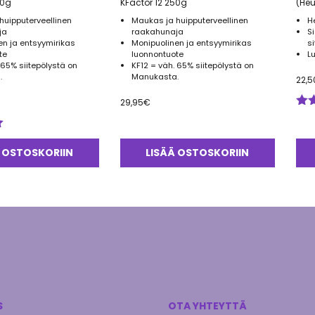
00g
KFactor 12 250g
(He
huipputerveellinen
Maukas ja huipputerveellinen
H
ja
raakahunaja
S
en ja entsyymirikas
Monipuolinen ja entsyymirikas
s
te
luonnontuote
L
 65% siitepölystä on
KF12 = väh. 65% siitepölystä on
.
Manukasta.
22,5
29,95
€
Arv
tuo
5.0
 OSTOSKORIIN
LISÄÄ OSTOSKORIIN
S
OTA YHTEYTTÄ