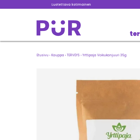
Luotettava kotimainen
te
Etusivu
›
Kauppa
›
TERVEYS
›
Yrttipaja Voikukanjuuri 35g