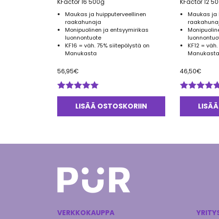
KFactor 16 500g
KFactor 12 5
Maukas ja huipputerveellinen
Maukas ja 
raakahunaja
raakahuna
Monipuolinen ja entsyymirikas
Monipuolin
luonnontuote
luonnontuo
KF16 = väh. 75% siitepölystä on
KF12 = väh.
Manukasta
Manukasta
56,95
€
46,50
€
Arvostelu
Arvostelu
tuotteesta:
tuotteesta:
LISÄÄ OSTOSKORIIN
LISÄÄ
5.00
/ 5
5.00
/ 5
VERKKOKAUPPA
YRITY