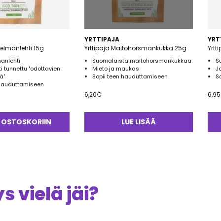
YRTTIPAJA
YRT
delmanlehti 15g
Yrttipaja Maitohorsmankukka 25g
Yrtt
manlehti
Suomalaista maitohorsmankukkaa
S
ti tunnettu "odottavien
Mieto ja maukas
J
ä"
Sopii teen hauduttamiseen
S
 hauduttamiseen
6,20
€
6,95
 OSTOSKORIIN
LUE LISÄÄ
 vielä jäi?