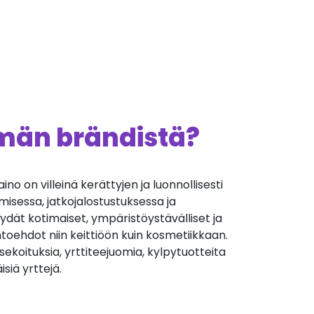
ämän brändistä?
no on villeinä kerättyjen ja luonnollisesti
misessa, jatkojalostustuksessa ja
ydät kotimaiset, ympäristöystävälliset ja
htoehdot niin keittiöön kuin kosmetiikkaan.
esekoituksia, yrttiteejuomia, kylpytuotteita
isiä yrttejä.