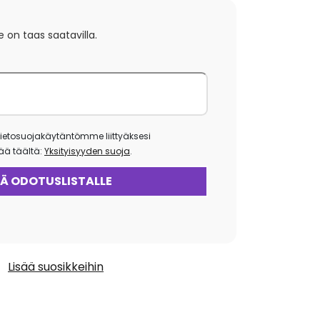
e on taas saatavilla.
ietosuojakäytäntömme liittyäksesi
isää täältä:
Yksityisyyden suoja
.
Lisää suosikkeihin