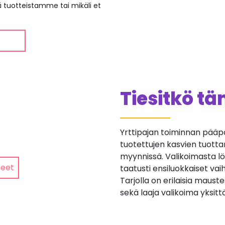
ää tuotteistamme tai mikäli et
Tiesitkö t
Yrttipajan toiminnan pääpai
tuotettujen kasvien tuotta
myynnissä. Valikoimasta lö
teet
taatusti ensiluokkaiset vai
Tarjolla on erilaisia maust
sekä laaja valikoima yksittä