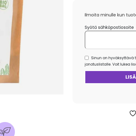
Ilmoita minulle kun tuot
Syötä sähköpostiosoite
Sinun on hyväksyttävä t
jonotuslistalle. Voit lukea l