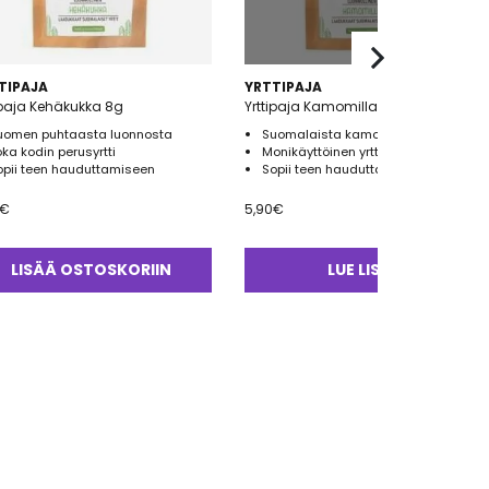
TIPAJA
YRTTIPAJA
ipaja Kehäkukka 8g
Yrttipaja Kamomilla 15g
uomen puhtaasta luonnosta
Suomalaista kamomillaa
oka kodin perusyrtti
Monikäyttöinen yrtti
opii teen hauduttamiseen
Sopii teen hauduttamiseen
€
5,90
€
LISÄÄ OSTOSKORIIN
LUE LISÄÄ