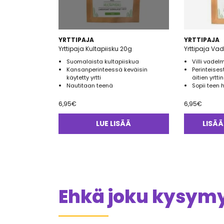
YRTTIPAJA
YRTTIPAJA
Yrttipaja Kultapiisku 20g
Yrttipaja Va
Suomalaista kultapiiskua
Villi vadel
Kansanperinteessä keväisin
Perinteises
käytetty yrtti
äitien yrttin
Nautitaan teenä
Sopii teen
6,95
€
6,95
€
LUE LISÄÄ
LISÄÄ
Ehkä joku kysymys