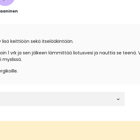
aaninen
 lisä keittiöön sekä itselääkintään.
n 1 vrk ja sen jälkeen lämmittää liotusvesi ja nauttia se teenä.
i myslissä.
gikoille.