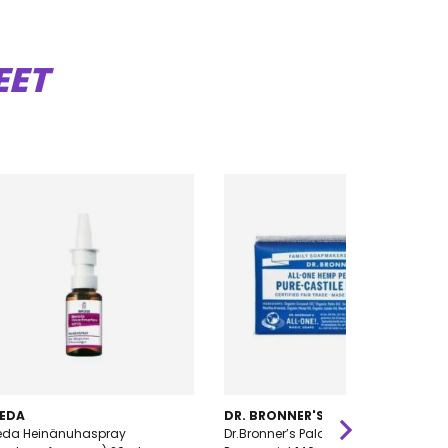
EET
EDA
DR. BRONNER'S
eda Heinänuhaspray
Dr.Bronner’s Palasaippua