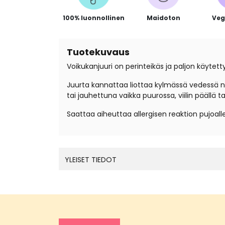
100% luonnollinen
Maidoton
Veg
Tuotekuvaus
Voikukanjuuri on perinteikäs ja paljon käytetty
Juurta kannattaa liottaa kylmässä vedessä noi
tai jauhettuna vaikka puurossa, viilin päällä ta
Saattaa aiheuttaa allergisen reaktion pujoaller
YLEISET TIEDOT