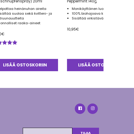
uschnupfenspray) 20ml
Peppermint 140g
elpottaa heinänuhan oireita
Monikäyttöinen luomu palasaippua
isältää suolaa sekä kvitteni- ja
100% biohajoava kääre
itruunauutteita
Sisältää virkistävää piparminttua
uonnolliset raaka-aineet
10,95
€
0
€
ostelu
tteesta:
0
/ 5
LISÄÄ OSTOSKORIIN
LISÄÄ OSTOSKORIIN