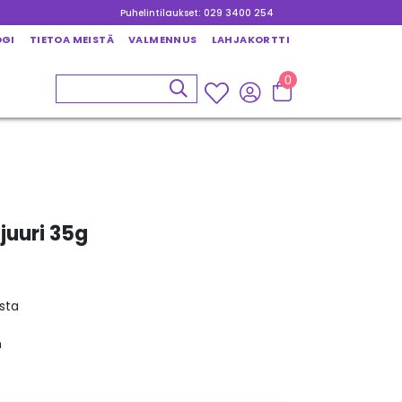
Puhelintilaukset: 029 3400 254
OGI
TIETOA MEISTÄ
VALMENNUS
LAHJAKORTTI
0
juuri 35g
sta
n