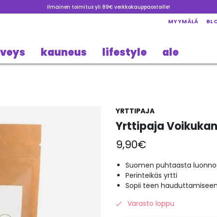
Ilmainen toimitus yli 89€ verkkokauppaostoille!
MYYMÄLÄ
BL
rveys
kauneus
lifestyle
ale
YRTTIPAJA
Yrttipaja Voikukan
9,90
€
Suomen puhtaasta luonno
Perinteikäs yrtti
Sopii teen hauduttamisee
Varasto loppu