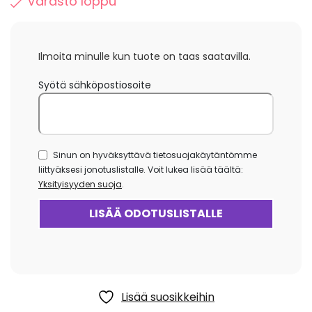
Varasto loppu
Ilmoita minulle kun tuote on taas saatavilla.
Syötä sähköpostiosoite
Sinun on hyväksyttävä tietosuojakäytäntömme
liittyäksesi jonotuslistalle. Voit lukea lisää täältä:
Yksityisyyden suoja
.
Lisää suosikkeihin