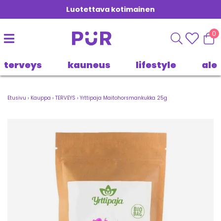
Luotettava kotimainen
0
terveys
kauneus
lifestyle
ale
Etusivu
›
Kauppa
›
TERVEYS
›
Yrttipaja Maitohorsmankukka 25g