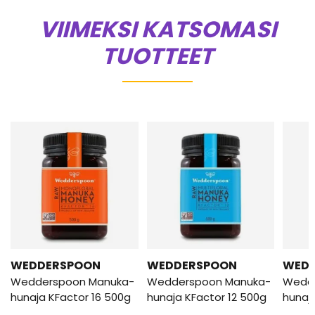
VIIMEKSI KATSOMASI
TUOTTEET
WEDDERSPOON
WEDDERSPOON
WED
Wedderspoon Manuka-
Wedderspoon Manuka-
Wedd
hunaja KFactor 16 500g
hunaja KFactor 12 500g
hunaj