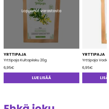
Loppunut varastosta
YRTTIPAJA
YRTTIPAJA
Yrttipaja Kultapiisku 20g
Yrttipaja Vade
6,95
€
6,95
€
LUE LISÄÄ
LIS
Ehkä joku