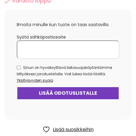
Varasto loppu
Ilmoita minulle kun tuote on taas saatavilla.
Syötä sähköpostiosoite
Sinun on hyväksyttävä tietosuojakäytäntömme
liittyäksesi jonotuslistalle. Voit lukea lisää täältä:
Yksityisyyden suoja
.
Lisää suosikkeihin