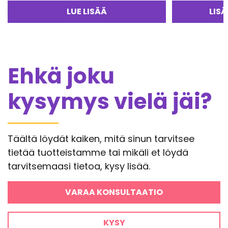
LUE LISÄÄ
LIS
Ehkä joku
kysymys vielä jäi?
Täältä löydät kaiken, mitä sinun tarvitsee
tietää tuotteistamme tai mikäli et löydä
tarvitsemaasi tietoa, kysy lisää.
VARAA KONSULTAATIO
KYSY