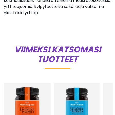
kosmetiikkaan. Tarjolla on erilaisia maustesekoituksia,
yrttiteejuomia, kylpytuotteita sekä laaja valikoima
yksittäisiä yrttejä.
VIIMEKSI KATSOMASI
TUOTTEET