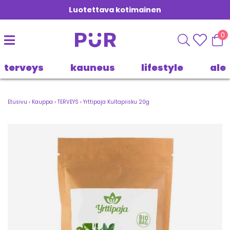
Luotettava kotimainen
0
terveys
kauneus
lifestyle
ale
Etusivu
›
Kauppa
›
TERVEYS
›
Yrttipaja Kultapiisku 20g