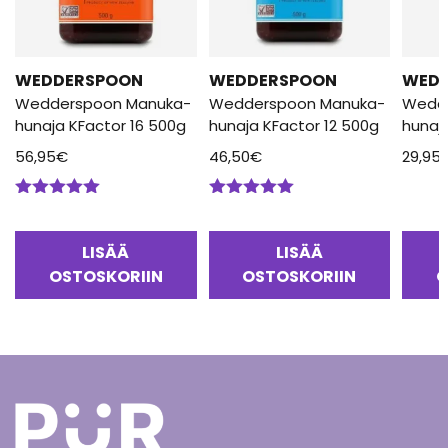
WEDDERSPOON
WEDDERSPOON
WED
Wedderspoon Manuka-
Wedderspoon Manuka-
Wedd
hunaja KFactor 16 500g
hunaja KFactor 12 500g
hunaj
56,95
€
46,50
€
29,95
Arvostelu
Arvostelu
tuotteesta:
tuotteesta:
5.00
/ 5
5.00
/ 5
LISÄÄ
LISÄÄ
OSTOSKORIIN
OSTOSKORIIN
O