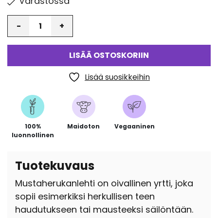
Varastossa
Määrä
LISÄÄ OSTOSKORIIN
Lisää suosikkeihin
100%
Maidoton
Vegaaninen
luonnollinen
Tuotekuvaus
Mustaherukanlehti on oivallinen yrtti, joka
sopii esimerkiksi herkullisen teen
haudutukseen tai mausteeksi säilöntään.