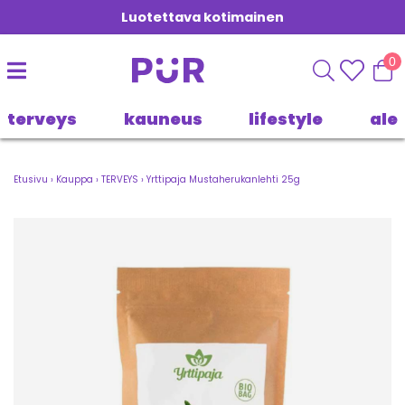
Luotettava kotimainen
0
terveys
kauneus
lifestyle
ale
Etusivu
›
Kauppa
›
TERVEYS
›
Yrttipaja Mustaherukanlehti 25g