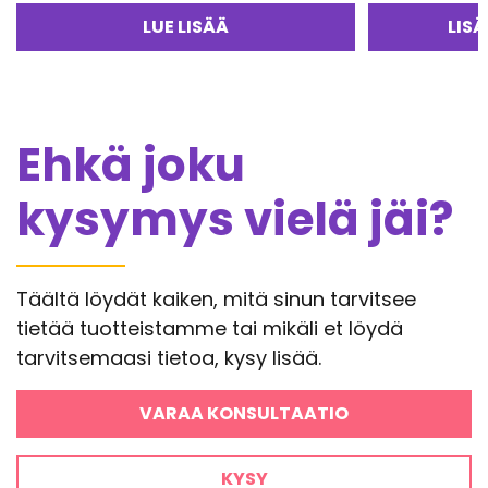
LUE LISÄÄ
LIS
Ehkä joku
kysymys vielä jäi?
Täältä löydät kaiken, mitä sinun tarvitsee
tietää tuotteistamme tai mikäli et löydä
tarvitsemaasi tietoa, kysy lisää.
VARAA KONSULTAATIO
KYSY