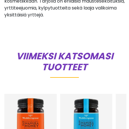
kosmetiikkaan. Tarjolla on erilaisia maustesekoituksia,
yrttiteejuomia, kylpytuotteita sekä laaja valikoima
yksittäisiä yrttejä.
VIIMEKSI KATSOMASI
TUOTTEET