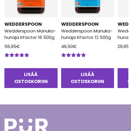
WEDDERSPOON
WEDDERSPOON
WED
Wedderspoon Manuka-
Wedderspoon Manuka-
Wedd
hunaja KFactor 16 500g
hunaja KFactor 12 500g
hunaj
56,95
€
46,50
€
29,95
Arvostelu
Arvostelu
tuotteesta:
tuotteesta:
5.00
/ 5
5.00
/ 5
LISÄÄ
LISÄÄ
OSTOSKORIIN
OSTOSKORIIN
O