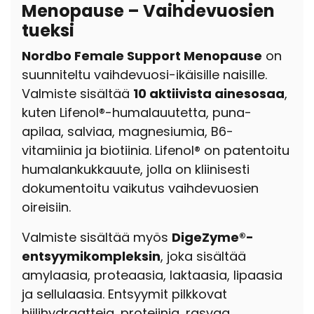
Menopause – Vaihdevuosien
tueksi
Nordbo Female Support Menopause
on
suunniteltu vaihdevuosi-ikäisille naisille.
Valmiste sisältää
10 aktiivista ainesosaa
,
kuten Lifenol®-humalauutetta, puna-
apilaa, salviaa, magnesiumia, B6-
vitamiinia ja biotiinia. Lifenol® on patentoitu
humalankukkauute, jolla on kliinisesti
dokumentoitu vaikutus vaihdevuosien
oireisiin.
Valmiste sisältää myös
DigeZyme®-
entsyymikompleksin
, joka sisältää
amylaasia, proteaasia, laktaasia, lipaasia
ja sellulaasia. Entsyymit pilkkovat
hiilihydraatteja, proteiinia, rasvaa,