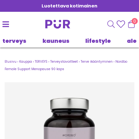
Luotettava kotimainen
0
terveys
kauneus
lifestyle
ale
Etusivu
›
Kauppa
›
TERVEYS
›
Terveystavoitteet
›
Terve ikääntyminen
›
Nordbo
Female Support Menopause 90 kaps