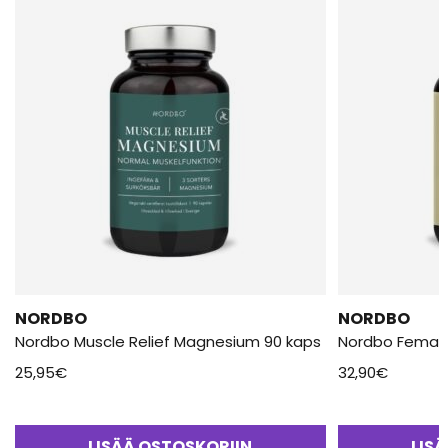
NORDBO
NORDBO
Nordbo Muscle Relief Magnesium 90 kaps
Nordbo Female
25,95
€
32,90
€
LISÄÄ OSTOSKORIIN
LIS