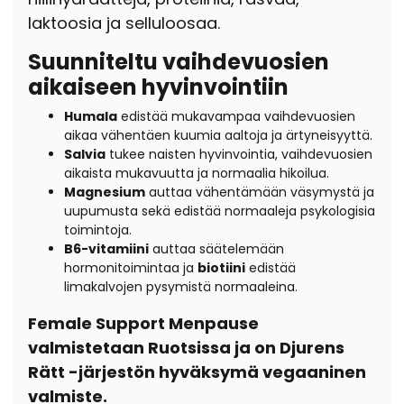
laktoosia ja selluloosaa.
Suunniteltu vaihdevuosien
aikaiseen hyvinvointiin
Humala
edistää mukavampaa vaihdevuosien
aikaa vähentäen kuumia aaltoja ja ärtyneisyyttä.
Salvia
tukee naisten hyvinvointia, vaihdevuosien
aikaista mukavuutta ja normaalia hikoilua.
Magnesium
auttaa vähentämään väsymystä ja
uupumusta sekä edistää normaaleja psykologisia
toimintoja.
B6-vitamiini
auttaa säätelemään
hormonitoimintaa ja
biotiini
edistää
limakalvojen pysymistä normaaleina.
Female Support Menpause
valmistetaan Ruotsissa ja on Djurens
Rätt -järjestön hyväksymä vegaaninen
valmiste.