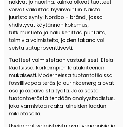
näkivät jo nuorina, kuinka oikeat tuotteet
voivat vaikuttaa hyvinvointiin. Näistä
juurista syntyi Nordbo – brändi, jossa
yhdistyvät käytännön kokemus,
tutkimustieto ja halu kehittää puhtaita,
toimivia valmisteita, joiden takana voi
seistä sataprosenttisesti.
Tuotteet valmistetaan vastuullisesti Etelä-
Ruotsissa, korkeimpien laatukriteerien
mukaisesti. Moderneissa tuotantotiloissa
fossiilivapaa teräs ja aurinkoenergia ovat
osa jokapäiväistä työtä. Jokaisesta
tuotantoerästä tehdään analyysitodistus,
joka varmistaa raaka-aineiden laadun
mikrotasolla.
Useimmat valmisteista ovat vegaanisia ja