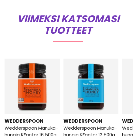
VIIMEKSI KATSOMASI
TUOTTEET
WEDDERSPOON
WEDDERSPOON
WED
Wedderspoon Manuka-
Wedderspoon Manuka-
Wedd
hunaja KFactor 16 500g
hunaja KFactor 12 500g
hunaj