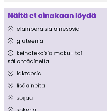
Näitä et ainakaan löydä
eläinperäisiä ainesosia
gluteenia
keinotekoisia maku- tai
säilöntäaineita
laktoosia
lisäaineita
soijaa
sokeria