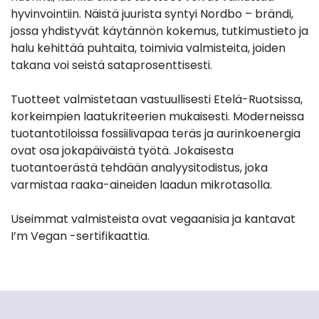
hyvinvointiin. Näistä juurista syntyi Nordbo – brändi,
jossa yhdistyvät käytännön kokemus, tutkimustieto ja
halu kehittää puhtaita, toimivia valmisteita, joiden
takana voi seistä sataprosenttisesti.
Tuotteet valmistetaan vastuullisesti Etelä-Ruotsissa,
korkeimpien laatukriteerien mukaisesti. Moderneissa
tuotantotiloissa fossiilivapaa teräs ja aurinkoenergia
ovat osa jokapäiväistä työtä. Jokaisesta
tuotantoerästä tehdään analyysitodistus, joka
varmistaa raaka-aineiden laadun mikrotasolla.
Useimmat valmisteista ovat vegaanisia ja kantavat
I’m Vegan -sertifikaattia.