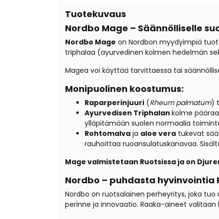
Tuotekuvaus
Nordbo Mage – Säännölliselle suo
Nordbo Mage
on Nordbon myydyimpiä tuottei
triphalaa (ayurvedinen kolmen hedelmän sekoi
Magea voi käyttää tarvittaessa tai säännöllisest
Monipuolinen koostumus:
Raparperinjuuri
(
Rheum palmatum
) 
Ayurvedisen Triphalan
kolme pääraak
ylläpitämään suolen normaalia toimint
Rohtomalva
ja
aloe vera
tukevat sään
rauhoittaa ruoansulatuskanavaa. Sisä
Mage valmistetaan Ruotsissa ja on Djure
Nordbo – puhdasta hyvinvointia 
Nordbo on ruotsalainen perheyritys, joka tuo 
perinne ja innovaatio. Raaka-aineet valitaan hu