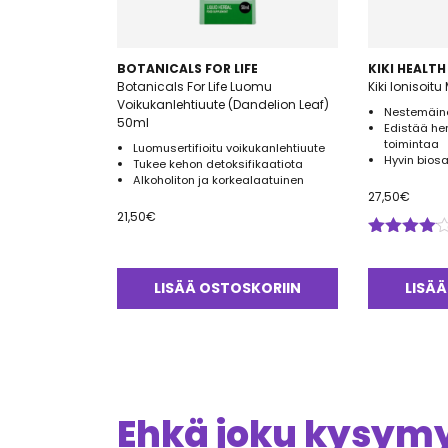
BOTANICALS FOR LIFE
KIKI HEALTH
Botanicals For Life Luomu
Kiki Ionisoi
Voikukanlehtiuute (Dandelion Leaf)
Nestemäine
50ml
Edistää he
toimintaa
Luomusertifioitu voikukanlehtiuute
Hyvin bio
Tukee kehon detoksifikaatiota
Alkoholiton ja korkealaatuinen
27,50
€
21,50
€
Arvostelu
tuotteesta:
4.00
/ 5
LISÄÄ OSTOSKORIIN
LISÄÄ
Ehkä joku kysymys