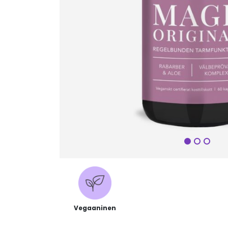
Seuraa
Vegaaninen