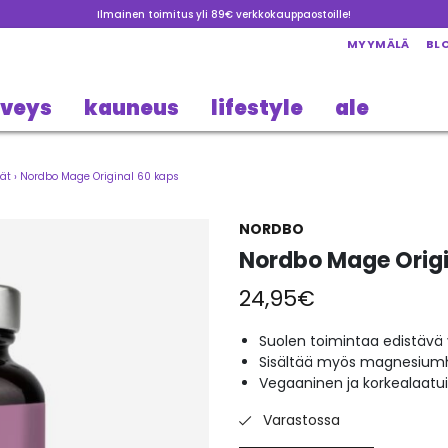
Ilmainen toimitus yli 89€ verkkokauppaostoille!
MYYMÄLÄ
BL
rveys
kauneus
lifestyle
ale
sät
›
Nordbo Mage Original 60 kaps
NORDBO
Nordbo Mage Origi
24,95
€
Suolen toimintaa edistävä 
Sisältää myös magnesiumh
Vegaaninen ja korkealaatu
Varastossa