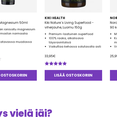
KIKI HEALTH
NO
tu Magnesium 50ml
Kiki Nature´s Living Superfood -
Nor
viherjauhe, Luomu 150g
90 
n ionisoitu magnesium
rmoston normaalia
Premium-laatuinen superfood
M
100% raaka, alkalisoiva
K
saatavassa muodossa
täysravintolisä
m
Vaikuttaa kehossa solutasolla asti
V
33,95
€
25,9
Arvostelu
tuotteesta:
 OSTOSKORIIN
LISÄÄ OSTOSKORIIN
5.00
/ 5
 vielä jäi?