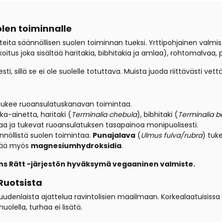
len toiminnalle
ta säännöllisen suolen toiminnan tueksi. Yrttipohjainen valmiste
tus joka sisältää haritakia, bibhitakia ja amlaa), rohtomalvaa
i, sillä se ei ole suolelle totuttava. Muista juoda riittävästi vettä
tukee ruoansulatuskanavan toimintaa.
a-ainetta, haritaki (
Terminalia chebula
), bibhitaki (
Terminalia b
aa ja tukevat ruoansulatuksen tasapainoa monipuolisesti.
nöllistä suolen toimintaa.
Punajalava
(
Ulmus fulva/rubra
) tuk
ltää myös
magnesiumhydroksidia
.
ns Rätt -järjestön hyväksymä vegaaninen valmiste.
Ruotsista
uudenlaista ajattelua ravintolisien maailmaan. Korkealaatuisissa
olella, turhaa ei lisätä.