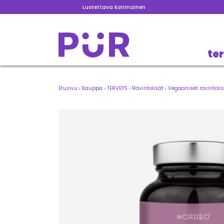
Luotettava kotimainen
te
Etusivu
›
Kauppa
›
TERVEYS
›
Ravintolisät
›
Vegaaniset ravintoli