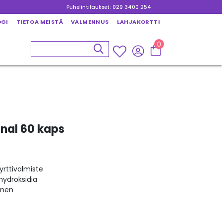
Puhelintilaukset: 029 3400 254
OGI
TIETOA MEISTÄ
VALMENNUS
LAHJAKORTTI
0
nal 60 kaps
yrttivalmiste
ydroksidia
inen