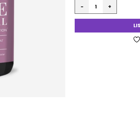
Määrä
va
LI