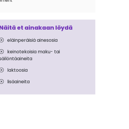
vement
Näitä et ainakaan löydä
eläinperäisiä ainesosia
keinotekoisia maku- tai
säilöntäaineita
laktoosia
lisäaineita