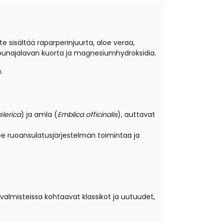
 sisältää raparperinjuurta, aloe veraa,
, punajalavan kuorta ja magnesiumhydroksidia.
.
elerica
) ja amla (
Emblica officinalis
), auttavat
ee ruoansulatusjärjestelmän toimintaa ja
 valmisteissa kohtaavat klassikot ja uutuudet,