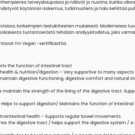
vanhempiensa terveyskaupoissa ja näkivät jo nuorina, kuinka oikeat
 yhdistyvät käytännön kokemus, tutkimustieto ja halu kehittää puht
otsissa, korkeimpien laatukriteerien mukaisesti. Moderneissa tuota
 Jokaisesta tuotantoerästä tehdään analyysitodistus, joka varmi
tavat I’m Vegan -sertifikaattia.
ts the function of intestinal tract
 health & nutrition/digestion – Very supportive to many aspects 
 maintain digestive functioning, digestive comfort and natural s
 maintain the strength of the lining of the digestive tract. Supp
– Helps to support digestion/ Maintains the function of intestinal
astrointestinal health – Supports regular bowel movements
thes the digestive tract / helps support the digestive system / 