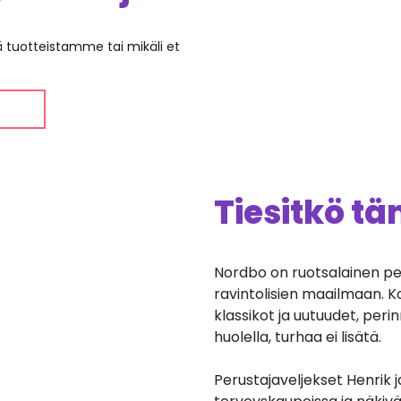
ää tuotteistamme tai mikäli et
Tiesitkö t
Nordbo on ruotsalainen per
ravintolisien maailmaan. K
klassikot ja uutuudet, peri
huolella, turhaa ei lisätä.
Perustajaveljekset Henrik 