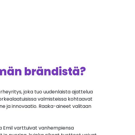
ämän brändistä?
heyritys, joka tuo uudenlaista ajattelua
orkealaatuisissa valmisteissa kohtaavat
nne ja innovaatio. Raaka-aineet valitaan
ja Emil varttuivat vanhempiensa