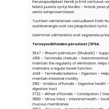
Perustajaveljekset Henrik ja Emil varttuivat 
Näistä juurista syntyi Nordbo – brändi, jossa
seistä sataprosenttisesti.
Tuotteet valmistetaan vastuullisesti Etelä-Ru
aurinkoenergia ovat osa jokapäiväistä työtä.
Useimmat valmisteista ovat vegaanisia ja kan
Terveysväitteiden perusteet / EFSA:
3547 – Rheum palmatum (Rhubarb) –
Suppor
4156 – Terminalia chebula – Gastrointestinal
maintain the regularity of elimination. Helps
maintains a regular bowel function
4148 – Terminalia belerica – Digestion – Helps
maintain intestinal motility.
2182 – Emblica officinalis – Digestive health 
digestive tract
3722 – Althae officinalis – Constipation / G
3890 – Ulmus fulva – Intestinal health – Soo
mucous membranes