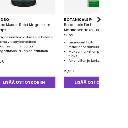
RDBO
BOTANICALS FOR LIFE
dbo Muscle Relief Magnesium
Botanicals For Life Luomu
kaps
Maarianohdakeuute (Milk Thistle)
50ml
agnesiumlisä aktiiviselle keholle
olme vatsaystävällistä
Luomusertifioitu
agnesiumin muotoa
maarianohdakeuute
egaaninen ja korkealaatuinen
Maksan ja kehon puhdistumisen
tueksi
Alkoholiton ja korkealaatuinen
5
€
19,50
€
LISÄÄ OSTOSKORIIN
LISÄÄ OSTOSKORIIN