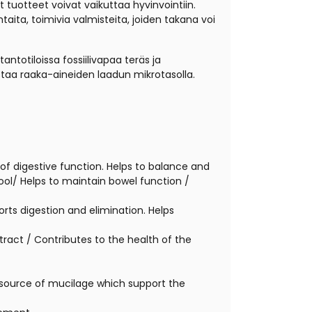
 tuotteet voivat vaikuttaa hyvinvointiin.
aita, toimivia valmisteita, joiden takana voi
ntotiloissa fossiilivapaa teräs ja
staa raaka-aineiden laadun mikrotasolla.
of digestive function. Helps to balance and
tool/ Helps to maintain bowel function /
orts digestion and elimination. Helps
 tract / Contributes to the health of the
a source of mucilage which support the